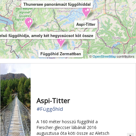
Thunersee panorámaút függőhíddal
Aspi-Titter
 első függőhídja, amely két hegycsúcsot köt össze
Függőhíd Zermattban
©
OpenStreetMap
contributors
Aspi-Titter
#Függőhíd
A 160 méter hosszú függőhíd a
Fiescher-gleccser lábánál 2016
augusztusa óta köti össze az Aletsch