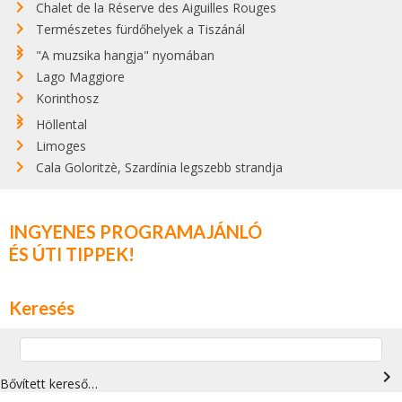
Chalet de la Réserve des Aiguilles Rouges
Természetes fürdőhelyek a Tiszánál
"A muzsika hangja" nyomában
Lago Maggiore
Korinthosz
Höllental
Limoges
Cala Goloritzè, Szardínia legszebb strandja
INGYENES PROGRAMAJÁNLÓ
ÉS ÚTI TIPPEK!
Keresés
navigate_next
Bővített kereső…