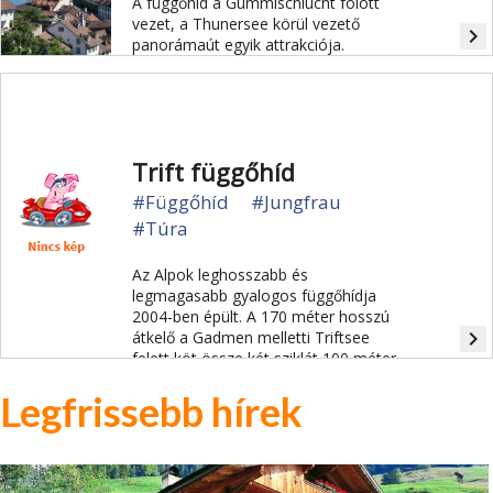
A függőhíd a Gummischlucht fölött
vezet, a Thunersee körül vezető
navigate_next
panorámaút egyik attrakciója.
Trift függőhíd
#Függőhíd
#Jungfrau
#Túra
Az Alpok leghosszabb és
legmagasabb gyalogos függőhídja
2004-ben épült. A 170 méter hosszú
navigate_next
átkelő a Gadmen melletti Triftsee
felett köt össze két sziklát 100 méter
magasban. Évente 20.000 túrázó
Legfrissebb hírek
használja, 100 méter magasan feszül
és 170 méter hosszú.