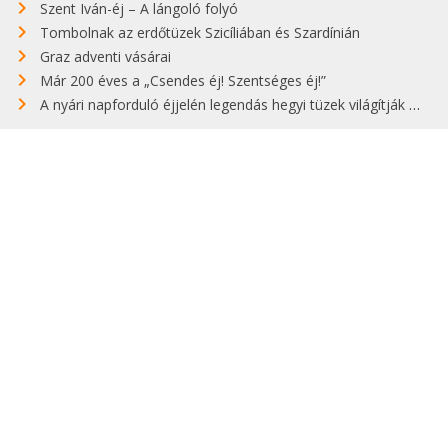
Szent Iván-éj – A lángoló folyó
Tombolnak az erdőtüzek Szicíliában és Szardínián
Graz adventi vásárai
Már 200 éves a „Csendes éj! Szentséges éj!”
A nyári napforduló éjjelén legendás hegyi tüzek világítják meg Zugspitzét