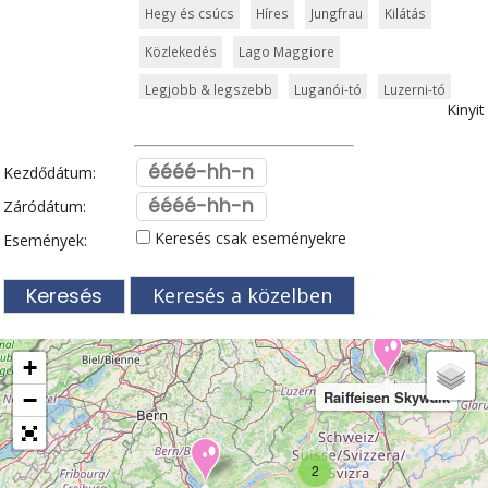
Hegy és csúcs
Híres
Jungfrau
Kilátás
Közlekedés
Lago Maggiore
Legjobb & legszebb
Luganói-tó
Luzerni-tó
Kinyit
Múzeum
Neuchâteli-tó
Rajna
Síparadicsom
Szabadidőpark
Szurdok
Tavak
Kezdődátum:
Templom és kolostor
Természeti szépség
Záródátum:
Keresés csak eseményekre
Események:
Történelem
Túra
Vár és kastély
Városkalauzok
Világörökség
Zermatt
Keresés a közelben
Zöldturista
Zürich
+
−
Raiffeisen Skywalk
2