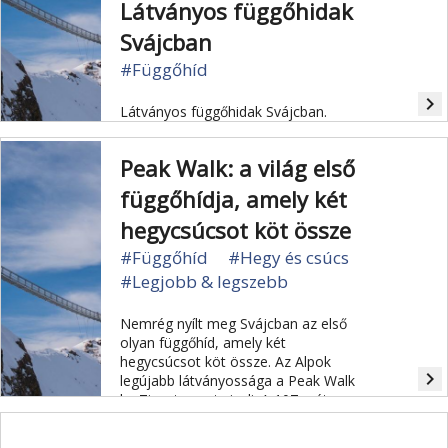
Látványos függőhidak
Svájcban
#Függőhíd
navigate_next
Látványos függőhidak Svájcban.
Peak Walk: a világ első
függőhídja, amely két
hegycsúcsot köt össze
#Függőhíd
#Hegy és csúcs
#Legjobb & legszebb
Nemrég nyílt meg Svájcban az első
olyan függőhíd, amely két
hegycsúcsot köt össze. Az Alpok
navigate_next
legújabb látványossága a Peak Walk
by Tissot nevet viseli. A 107 méter
hosszú hídról 3000 méter magasan
lehet gyönyörködni róla az Alpokban.