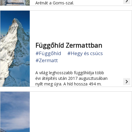
navigate_next
Arénát a Goms-szal.
Függőhíd Zermattban
#Függőhíd
#Hegy és csúcs
#Zermatt
A világ leghosszabb függőhídja több
évi átépítés után 2017 augusztusában
navigate_next
nyílt meg újra. A híd hossza 494 m.