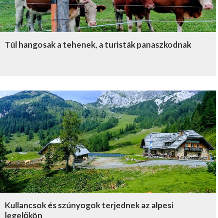
Túl hangosak a tehenek, a turisták panaszkodnak
Kullancsok és szúnyogok terjednek az alpesi
legelőkön