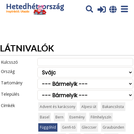
Az oldal sütiket (cookies) használ. További tájékoztatás itt:
Adatvédelmi tájékoztató
Ok
LÁTNIVALÓK
Kulcsszó
Ország
Tartomány
Település
Címkék
Advent és karácsony
Alpesi út
Bakancslista
Basel
Bern
Esemény
Filmhelyszín
Függőhíd
Genfi-tó
Gleccser
Graubünden