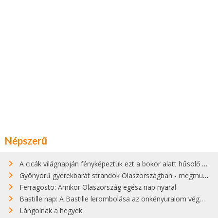
Népszerű
A cicák világnapján fényképeztük ezt a bokor alatt hűsölő cicát Kisorosziban
Gyönyörű gyerekbarát strandok Olaszországban - megmutatjuk a 15 legjobbat
Ferragosto: Amikor Olaszország egész nap nyaral
Bastille nap: A Bastille lerombolása az önkényuralom végét jelentette
Lángolnak a hegyek