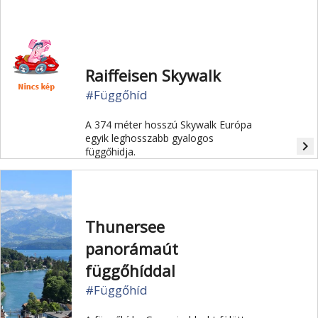
Raiffeisen Skywalk
#Függőhíd
A 374 méter hosszú Skywalk Európa
egyik leghosszabb gyalogos
navigate_next
függőhidja.
Thunersee
panorámaút
függőhíddal
#Függőhíd