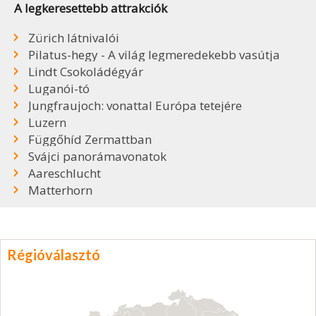
A legkeresettebb attrakciók
Zürich látnivalói
Pilatus-hegy - A világ legmeredekebb vasútja
Lindt Csokoládégyár
Luganói-tó
Jungfraujoch: vonattal Európa tetejére
Luzern
Függőhíd Zermattban
Svájci panorámavonatok
Aareschlucht
Matterhorn
Régióválasztó