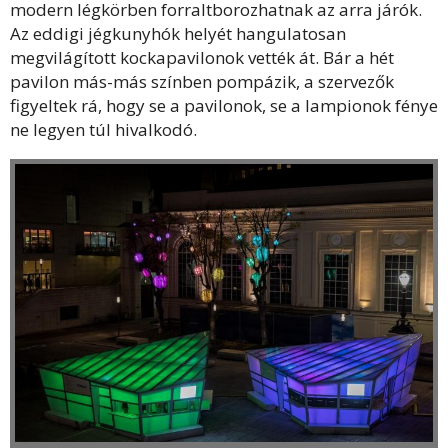
modern légkörben forraltborozhatnak az arra járók.
Az eddigi jégkunyhók helyét hangulatosan
megvilágított kockapavilonok vették át. Bár a hét
pavilon más-más színben pompázik, a szervezők
figyeltek rá, hogy se a pavilonok, se a lampionok fénye
ne legyen túl hivalkodó.