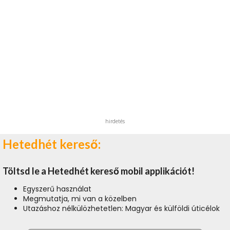
hirdetés
Hetedhét kereső:
Töltsd le a Hetedhét kereső mobil applikációt!
Egyszerű használat
Megmutatja, mi van a közelben
Utazáshoz nélkülözhetetlen: Magyar és külföldi úticélok