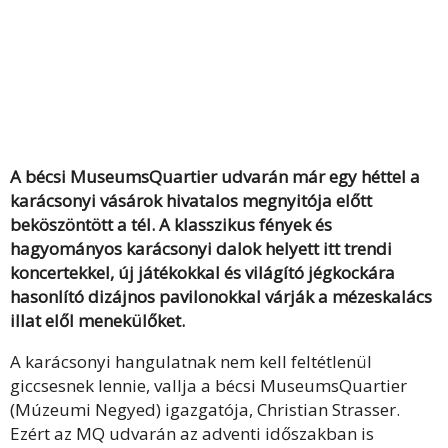
A bécsi MuseumsQuartier udvarán már egy héttel a
karácsonyi vásárok hivatalos megnyitója előtt
beköszöntött a tél. A klasszikus fények és
hagyományos karácsonyi dalok helyett itt trendi
koncertekkel, új játékokkal és világító jégkockára
hasonlító dizájnos pavilonokkal várják a mézeskalács
illat elől menekülőket.
A karácsonyi hangulatnak nem kell feltétlenül
giccsesnek lennie, vallja a bécsi MuseumsQuartier
(Múzeumi Negyed) igazgatója, Christian Strasser.
Ezért az MQ udvarán az adventi időszakban is