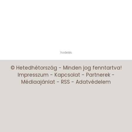
hirdetés
© Hetedhétország - Minden jog fenntartva!
Impresszum
-
Kapcsolat
-
Partnerek
-
Médiaajánlat
-
RSS
-
Adatvédelem