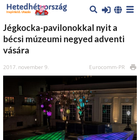
Jégkocka-pavilonokkal nyit a
bécsi múzeumi negyed adventi
vására
2017. november 9.
Eurocomm-PR
print