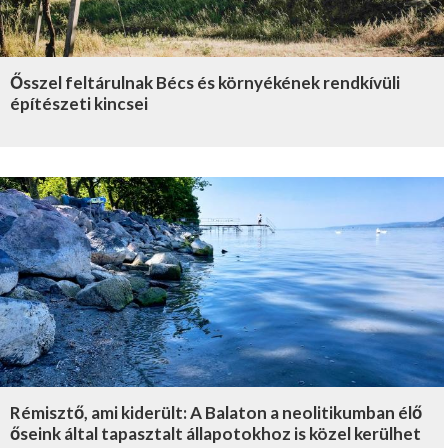
Ősszel feltárulnak Bécs és környékének rendkívüli
építészeti kincsei
Rémisztő, ami kiderült: A Balaton a neolitikumban élő
őseink által tapasztalt állapotokhoz is közel kerülhet