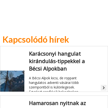
Kapcsolódó hírek
Karácsonyi hangulat
kirándulás-tippekkel a
Bécsi Alpokban
A Bécsi Alpok kicsi, de roppant
hangulatos adventi vásárai több
szempontból is különlegesek.
navigate_next
Egyrészt rendkívüli helyszíneken,
kastélyokban, várudvarokon, városi
és falusi környezetben kerülnek
Hamarosan nyitnak az
megrendezésre. Másrészt jól