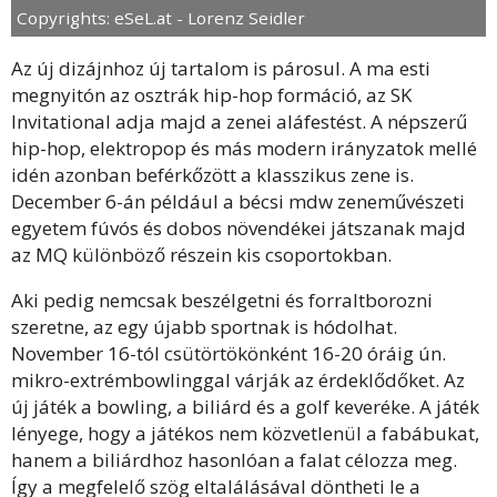
Copyrights: eSeL.at - Lorenz Seidler
Az új dizájnhoz új tartalom is párosul. A ma esti
megnyitón az osztrák hip-hop formáció, az SK
Invitational adja majd a zenei aláfestést. A népszerű
hip-hop, elektropop és más modern irányzatok mellé
idén azonban beférkőzött a klasszikus zene is.
December 6-án például a bécsi mdw zeneművészeti
egyetem fúvós és dobos növendékei játszanak majd
az MQ különböző részein kis csoportokban.
Aki pedig nemcsak beszélgetni és forraltborozni
szeretne, az egy újabb sportnak is hódolhat.
November 16-tól csütörtökönként 16-20 óráig ún.
mikro-extrémbowlinggal várják az érdeklődőket. Az
új játék a bowling, a biliárd és a golf keveréke. A játék
lényege, hogy a játékos nem közvetlenül a fabábukat,
hanem a biliárdhoz hasonlóan a falat célozza meg.
Így a megfelelő szög eltalálásával döntheti le a