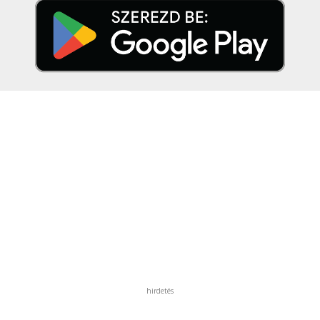
hirdetés