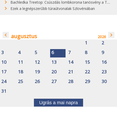
Bachledka Treetop: Csúszdás lombkorona tanösvény a Tátrában
Ezek a legnépszerűbb túraútvonalak Szlovéniában
navigate_before
navigate_next
augusztus
2026
1
2
3
4
5
6
7
8
9
10
11
12
13
14
15
16
17
18
19
20
21
22
23
24
25
26
27
28
29
30
31
Ugrás a mai napra