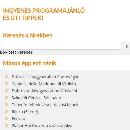
INGYENES PROGRAMAJÁNLÓ
ÉS ÚTI TIPPEK!
Keresés a hírekben
navigate_next
Bővített keresés
Mások épp ezt nézik
Brüsszel kihagyhatatlan finomságai
Cappella della Madonna di Vitaleta
Dubrovnik kihagyhatatlan látnivalói
Salina di Cervia - Sólepárló
Tenerife felfedezése, utazási tippek
Rijeka (Fiume)
Ferrara
Planai-Hochwurzen szánkópálya