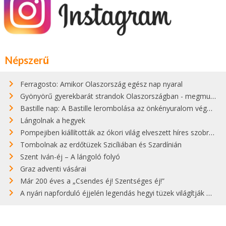
Népszerű
Ferragosto: Amikor Olaszország egész nap nyaral
Gyönyörű gyerekbarát strandok Olaszországban - megmutatjuk a 15 legjobbat
Bastille nap: A Bastille lerombolása az önkényuralom végét jelentette
Lángolnak a hegyek
Pompejiben kiállították az ókori világ elveszett híres szobrának másolatát
Tombolnak az erdőtüzek Szicíliában és Szardínián
Szent Iván-éj – A lángoló folyó
Graz adventi vásárai
Már 200 éves a „Csendes éj! Szentséges éj!”
A nyári napforduló éjjelén legendás hegyi tüzek világítják meg Zugspitzét