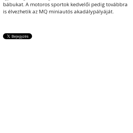
bábukat. A motoros sportok kedvelői pedig továbbra
is élvezhetik az MQ miniautós akadálypályáját.