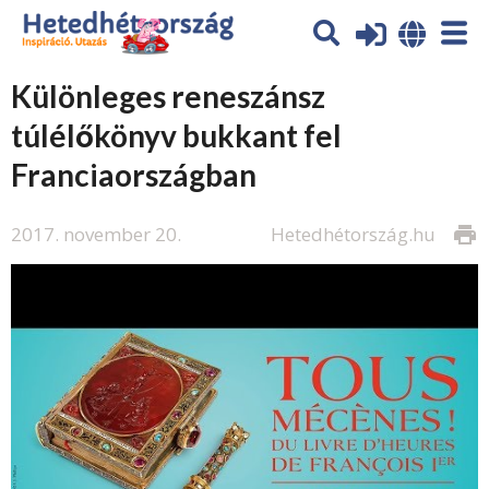
Különleges reneszánsz
túlélőkönyv bukkant fel
Franciaországban
2017. november 20.
Hetedhétország.hu
print