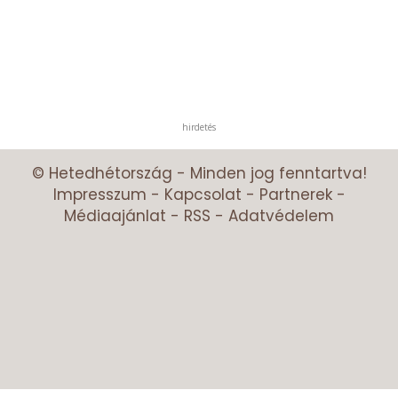
hirdetés
© Hetedhétország - Minden jog fenntartva!
Impresszum
-
Kapcsolat
-
Partnerek
-
Médiaajánlat
-
RSS
-
Adatvédelem