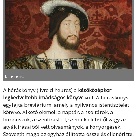
I. Ferenc
A hóráskönyv (livre d'heures) a
későközépkor
legkedveltebb imádságos könyve
volt. A hóráskönyv
egyfajta breviárium, amely a nyilvános istentisztelet
könyve. Alkotó elemei: a naptár, a zsoltárok, a
himnuszok, a szentírásból, szentek életéből vagy az
atyák írásaiból vett olvasmányok, a könyörgések.
Szövegét maga az egyház állította össze és ellenőrizte.