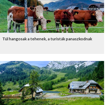
Túl hangosak a tehenek, a turisták panaszkodnak