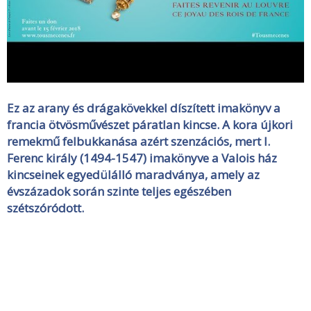
Ez az arany és drágakövekkel díszített imakönyv a
francia ötvösművészet páratlan kincse. A kora újkori
remekmű felbukkanása azért szenzációs, mert I.
Ferenc király (1494-1547) imakönyve a Valois ház
kincseinek egyedülálló maradványa, amely az
évszázadok során szinte teljes egészében
szétszóródott.