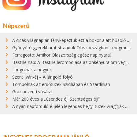
Népszerű
A cicák világnapján fényképeztük ezt a bokor alatt hűsölő cicát Kisorosziban
Gyönyörű gyerekbarát strandok Olaszországban - megmutatjuk a 15 legjobbat
Ferragosto: Amikor Olaszország egész nap nyaral
Bastille nap: A Bastille lerombolása az önkényuralom végét jelentette
Lángolnak a hegyek
Szent Iván-éj – A lángoló folyó
Tombolnak az erdőtüzek Szicíliában és Szardínián
Graz adventi vásárai
Már 200 éves a „Csendes éj! Szentséges éj!”
A nyári napforduló éjjelén legendás hegyi tüzek világítják meg Zugspitzét