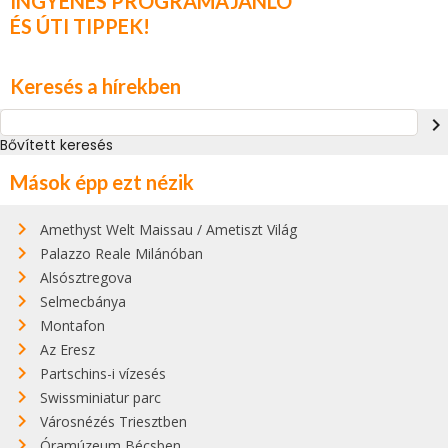
INGYENES PROGRAMAJÁNLÓ
ÉS ÚTI TIPPEK!
Keresés a hírekben
navigate_next
Bővített keresés
Mások épp ezt nézik
Amethyst Welt Maissau / Ametiszt Világ
Palazzo Reale Milánóban
Alsósztregova
Selmecbánya
Montafon
Az Eresz
Partschins-i vízesés
Swissminiatur parc
Városnézés Triesztben
Óramúzeum Bécsben