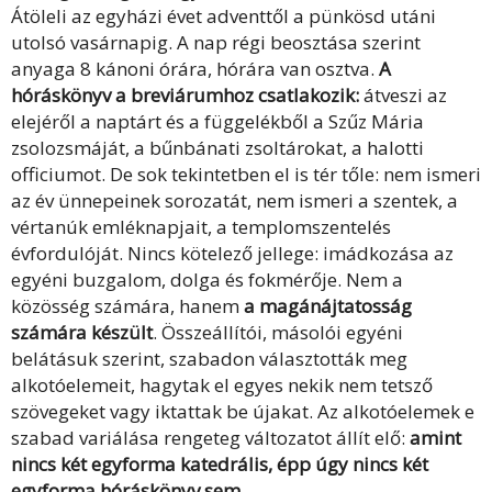
Átöleli az egyházi évet adventtől a pünkösd utáni
utolsó vasárnapig. A nap régi beosztása szerint
anyaga 8 kánoni órára, hórára van osztva.
A
hóráskönyv a breviárumhoz csatlakozik:
átveszi az
elejéről a naptárt és a függelékből a Szűz Mária
zsolozsmáját, a bűnbánati zsoltárokat, a halotti
officiumot. De sok tekintetben el is tér tőle: nem ismeri
az év ünnepeinek sorozatát, nem ismeri a szentek, a
vértanúk emléknapjait, a templomszentelés
évfordulóját. Nincs kö­telező jellege: imádkozása az
egyéni buzgalom, dolga és fokmérője. Nem a
közösség számára, hanem
a magánájtatosság
számára készült
. Összeállítói, másolói egyéni
belátásuk szerint, szabadon választották meg
alkotóelemeit, hagytak el egyes nekik nem tetsző
szövegeket vagy iktattak be újakat. Az alkotóelemek e
szabad variálása rengeteg változatot állít elő:
amint
nincs két egyforma katedrális, épp úgy nincs két
egyforma hóráskönyv sem.