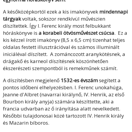
A későközépkortól ezek a kis imakönyvek
mindennapi
tárgyak
voltak, sokszor rendkívül művészien
díszítettek.
Így I. Ferenc király most felbukkant
hóráskönyve is
a korabeli ötvösművészet csúcsa
.
Ez a
kis kézzel írott imakönyv (8,5 x 6,5 cm) tizenhat teljes
oldalas festett illusztrációval és számos illuminált
iniciáléval díszített. A zománcozott aranykötésnek, a
drágakő és karneol díszítésnek köszönhetően
ékszerészeti szempontból is remekműnek számít.
A díszítésben megjelenő
1532-es évszám
segített a
pontos időbeni elhelyezésben. I. Ferenc unokahúga,
Jeanne d'Albret (navarrai királynő, IV. Henrik, az első
Bourbon király anyja) számára készíttette, aki a
francia udvarban az ő irányítása alatt nevelkedett.
Későbbi tulajdonosai közé tartozott IV. Henrik király
és Mazarin bíboros.