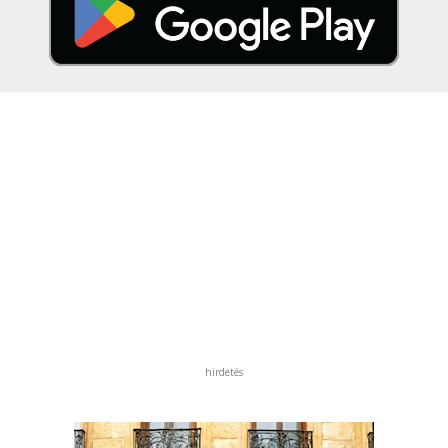
hirdetés