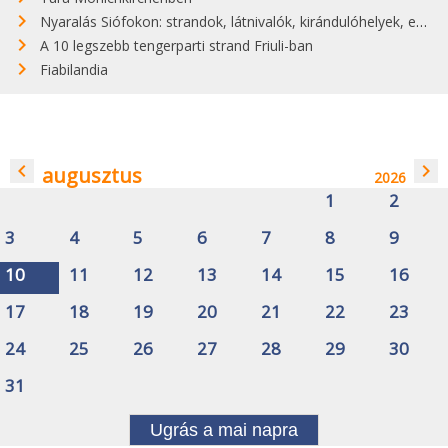
Nyaralás Siófokon: strandok, látnivalók, kirándulóhelyek, események
A 10 legszebb tengerparti strand Friuli-ban
Fiabilandia
navigate_before
navigate_next
augusztus
2026
1
2
3
4
5
6
7
8
9
10
11
12
13
14
15
16
17
18
19
20
21
22
23
24
25
26
27
28
29
30
31
Ugrás a mai napra