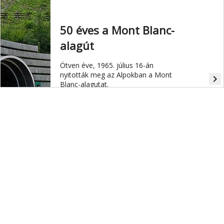
50 éves a Mont Blanc-
alagút
Ötven éve, 1965. július 16-án
nyitották meg az Alpokban a Mont
navigate_next
Blanc-alagutat.