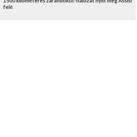
1500 kilométeres zarándokút-hálózat nyílt meg Assisi
felé