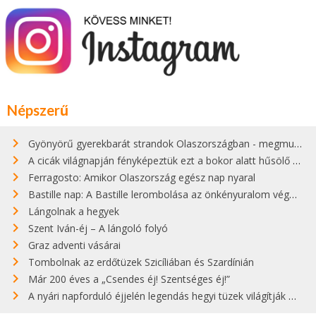
Népszerű
Gyönyörű gyerekbarát strandok Olaszországban - megmutatjuk a 15 legjobbat
A cicák világnapján fényképeztük ezt a bokor alatt hűsölő cicát Kisorosziban
Ferragosto: Amikor Olaszország egész nap nyaral
Bastille nap: A Bastille lerombolása az önkényuralom végét jelentette
Lángolnak a hegyek
Szent Iván-éj – A lángoló folyó
Graz adventi vásárai
Tombolnak az erdőtüzek Szicíliában és Szardínián
Már 200 éves a „Csendes éj! Szentséges éj!”
A nyári napforduló éjjelén legendás hegyi tüzek világítják meg Zugspitzét