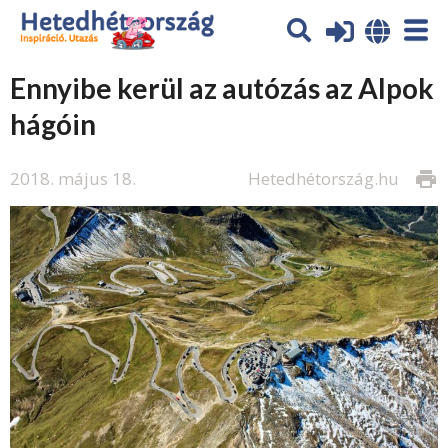
Ennyibe kerül az autózás az Alpok
hágóin
2018. május 18.
Hetedhétország.hu
print