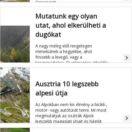
Crosspoint.
Mutatunk egy olyan
utat, ahol elkerülheti a
dugókat
A nagy meleg elől rengetegen
menekülnek a hegyekbe, ahol
frissebb a levegő, vagy a
navigate_next
tengerpartokra. Dugómentes attraktív
alternatívát ajánlunk, ha délre venné
az irányt a zsúfolt Brenner-autópálya
helyett.
Ausztria 10 legszebb
alpesi útja
Az Alpokban nem kis élmény a bicikli-,
motor- vagy autótúrát tenni. Mi most
megmutatjuk az osztrák Alpok
navigate_next
legszebb magaslati útjait és hágóit.