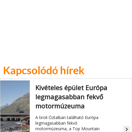
Kapcsolódó hírek
Kivételes épület Európa
legmagasabban fekvő
motormúzeuma
A tiroli Öztalban található Európa
legmagasabban fekvő
motormúzeuma, a Top Mountain
navigate_next