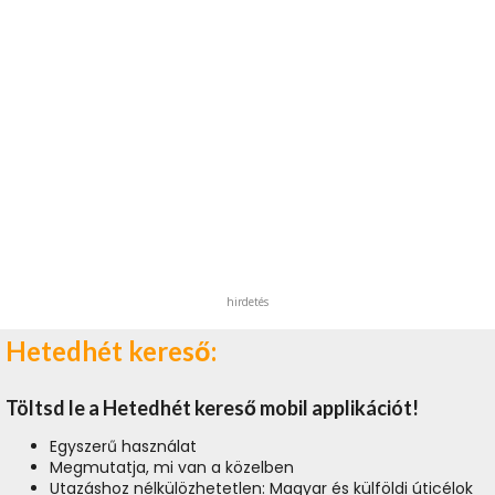
hirdetés
Hetedhét kereső:
Töltsd le a Hetedhét kereső mobil applikációt!
Egyszerű használat
Megmutatja, mi van a közelben
Utazáshoz nélkülözhetetlen: Magyar és külföldi úticélok