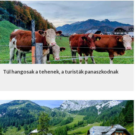
Túl hangosak a tehenek, a turisták panaszkodnak