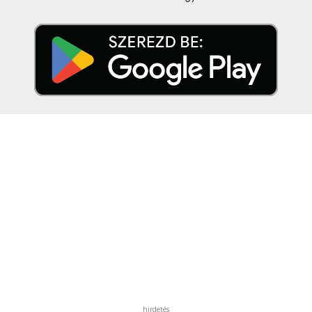
hirdetés