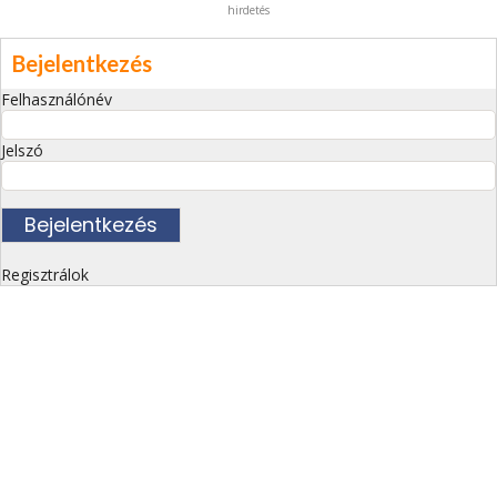
hirdetés
Bejelentkezés
Felhasználónév
Jelszó
Regisztrálok