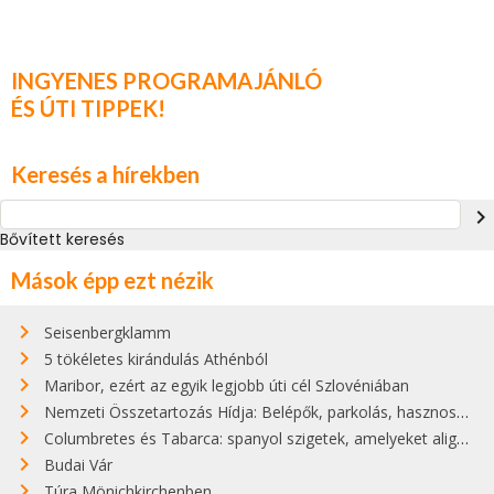
INGYENES PROGRAMAJÁNLÓ
ÉS ÚTI TIPPEK!
Keresés a hírekben
navigate_next
Bővített keresés
Mások épp ezt nézik
Seisenbergklamm
5 tökéletes kirándulás Athénból
Maribor, ezért az egyik legjobb úti cél Szlovéniában
Nemzeti Összetartozás Hídja: Belépők, parkolás, hasznos infók
Columbretes és Tabarca: spanyol szigetek, amelyeket alig ismer valaki
Budai Vár
Túra Mönichkirchenben