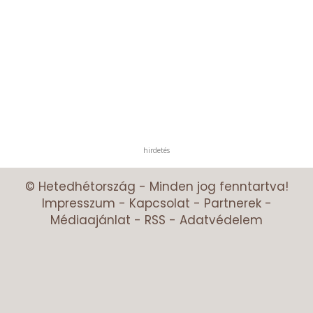
hirdetés
© Hetedhétország - Minden jog fenntartva!
Impresszum
-
Kapcsolat
-
Partnerek
-
Médiaajánlat
-
RSS
-
Adatvédelem