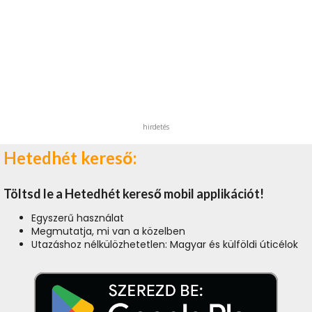
hirdetés
Hetedhét kereső:
Töltsd le a Hetedhét kereső mobil applikációt!
Egyszerű használat
Megmutatja, mi van a közelben
Utazáshoz nélkülözhetetlen: Magyar és külföldi úticélok