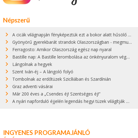
Népszerű
A cicák világnapján fényképeztük ezt a bokor alatt hűsölő cicát Kisorosziban
Gyönyörű gyerekbarát strandok Olaszországban - megmutatjuk a 15 legjobbat
Ferragosto: Amikor Olaszország egész nap nyaral
Bastille nap: A Bastille lerombolása az önkényuralom végét jelentette
Lángolnak a hegyek
Szent Iván-éj – A lángoló folyó
Tombolnak az erdőtüzek Szicíliában és Szardínián
Graz adventi vásárai
Már 200 éves a „Csendes éj! Szentséges éj!”
A nyári napforduló éjjelén legendás hegyi tüzek világítják meg Zugspitzét
INGYENES PROGRAMAJÁNLÓ