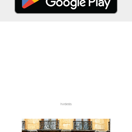
hirdetés