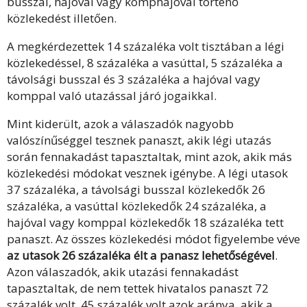
busszal, hajóval vagy komphajóval történő
közlekedést illetően.
A megkérdezettek 14 százaléka volt tisztában a légi
közlekedéssel, 8 százaléka a vasúttal, 5 százaléka a
távolsági busszal és 3 százaléka a hajóval vagy
komppal való utazással járó jogaikkal.
Mint kiderült, azok a válaszadók nagyobb
valószínűséggel tesznek panaszt, akik légi utazás
során fennakadást tapasztaltak, mint azok, akik más
közlekedési módokat vesznek igénybe. A légi utasok
37 százaléka, a távolsági busszal közlekedők 26
százaléka, a vasúttal közlekedők 24 százaléka, a
hajóval vagy komppal közlekedők 18 százaléka tett
panaszt. Az összes közlekedési módot figyelembe véve
az utasok 26 százaléka élt a panasz lehetőségével
.
Azon válaszadók, akik utazási fennakadást
tapasztaltak, de nem tettek hivatalos panaszt 72
százalék volt. 45 százalék volt azok aránya, akik a