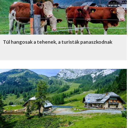
Túl hangosak a tehenek, a turisták panaszkodnak