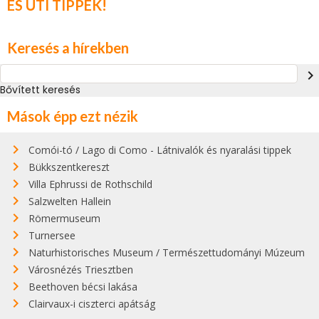
ÉS ÚTI TIPPEK!
Keresés a hírekben
navigate_next
Bővített keresés
Mások épp ezt nézik
Comói-tó / Lago di Como - Látnivalók és nyaralási tippek
Bükkszentkereszt
Villa Ephrussi de Rothschild
Salzwelten Hallein
Römermuseum
Turnersee
Naturhistorisches Museum / Természettudományi Múzeum
Városnézés Triesztben
Beethoven bécsi lakása
Clairvaux-i ciszterci apátság