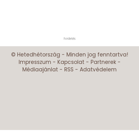
hirdetés
© Hetedhétország - Minden jog fenntartva!
Impresszum
-
Kapcsolat
-
Partnerek
-
Médiaajánlat
-
RSS
-
Adatvédelem