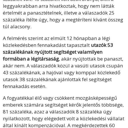
leggyakrabban arra hivatkoztak, hogy nem látták
értelmét a panasztételnek, illetve a válaszadók 25
százaléka ítélte úgy, hogy a megtéríteni kívánt összeg
túl alacsony.
A felmérés szerint az elmúlt 12 hónapban a légi
közlekedésben fennakadást tapasztalt
utazók 53
százalékának nyújtott segítséget valamilyen
formában a légitársaság
, akár nyújtottak be panaszt,
akár nem. A válaszadók közül a vasúti utasok csupán
43 százalékának, a hajóval vagy komppal közlekedő
utasok 38 százalékának ajánlottak fel segítséget
fennakadás esetén.
A fogyatékkal élő vagy csökkent mozgásképességű
emberek számára segítséget kérők jelentős többsége,
81 százaléka, azaz a válaszadók 8 százaléka úgy
nyilatkozott, hogy elégedett volt a közlekedési vállalat
által kínált kompenzációval. A megkérdezettek 60