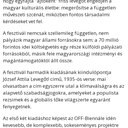
hogy egyfajta "ajtóként" friss levegőt engedjen a
magyar kulturális életbe: megerősítse a független
művészeti szcénát, miközben fontos társadalmi
kérdéseket vet fel.
A fesztivál nemcsak szellemileg független, nem
pályázik magyar állami forrásokra sem; a 70 millió
forintos idei költségvetés egy része külföldi pályázati
forrásokból, másik fele magyarországi intézményi és
magántámogatóktól állt össze.
A fesztivál harmadik kiadásának kiindulópontja
József Attila Levegőt! című, 1935-ös verse: mai
olvasatban a cím egyszerre utal a klímaválságra és az
alapvető szabadságjogokra, amelyeket a populista
rezsimek és a globális tőke világszerte egyaránt
fenyegetnek.
Az első két kiadáshoz képest az OFF-Biennále idén
kevesebb, de komplexebb, sokeseményes projektre