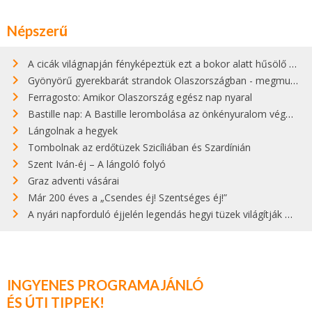
Népszerű
A cicák világnapján fényképeztük ezt a bokor alatt hűsölő cicát Kisorosziban
Gyönyörű gyerekbarát strandok Olaszországban - megmutatjuk a 15 legjobbat
Ferragosto: Amikor Olaszország egész nap nyaral
Bastille nap: A Bastille lerombolása az önkényuralom végét jelentette
Lángolnak a hegyek
Tombolnak az erdőtüzek Szicíliában és Szardínián
Szent Iván-éj – A lángoló folyó
Graz adventi vásárai
Már 200 éves a „Csendes éj! Szentséges éj!”
A nyári napforduló éjjelén legendás hegyi tüzek világítják meg Zugspitzét
INGYENES PROGRAMAJÁNLÓ
ÉS ÚTI TIPPEK!