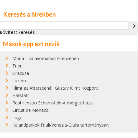
Keresés a hírekben
navigate_next
Bővített keresés
Mások épp ezt nézik
Mona Lisa nyomában Firenzében
Trier
Siracusa
Luzern
Klimt az Atterseenél, Gustav Klimt Központ
Hallstatt
Reptilienzoo Scharnstein-A mérgek háza
Circuit de Monaco
Lugo
Kalandparkok Friuli-Venezia-Giulia tartományban