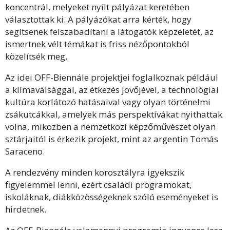
koncentrál, melyeket nyílt pályázat keretében
választottak ki. A pályázókat arra kérték, hogy
segítsenek felszabadítani a látogatók képzeletét, az
ismertnek vélt témákat is friss nézőpontokból
közelítsék meg.
Az idei OFF-Biennále projektjei foglalkoznak például
a klímaválsággal, az étkezés jövőjével, a technológiai
kultúra korlátozó hatásaival vagy olyan történelmi
zsákutcákkal, amelyek más perspektívákat nyithattak
volna, miközben a nemzetközi képzőművészet olyan
sztárjaitól is érkezik projekt, mint az argentin Tomás
Saraceno.
A rendezvény minden korosztályra igyekszik
figyelemmel lenni, ezért családi programokat,
iskoláknak, diákközösségeknek szóló eseményeket is
hirdetnek.