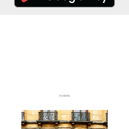
hirdetés