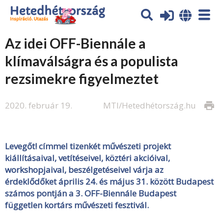
Az idei OFF-Biennále a
klímaválságra és a populista
rezsimekre figyelmeztet
2020. február 19.
MTI/Hetedhétország.hu
print
Levegőt! címmel tizenkét művészeti projekt
kiállításaival, vetítéseivel, köztéri akcióival,
workshopjaival, beszélgetéseivel várja az
érdeklődőket április 24. és május 31. között Budapest
számos pontján a 3. OFF-Biennále Budapest
független kortárs művészeti fesztivál.