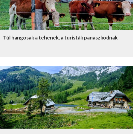
Túl hangosak a tehenek, a turisták panaszkodnak