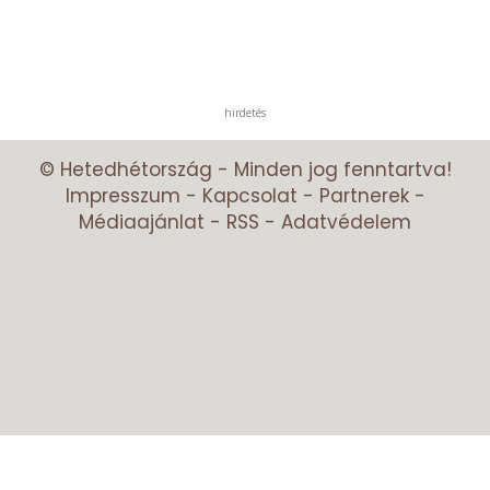
hirdetés
© Hetedhétország - Minden jog fenntartva!
Impresszum
-
Kapcsolat
-
Partnerek
-
Médiaajánlat
-
RSS
-
Adatvédelem