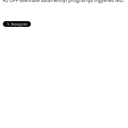
Az OFF-Biennále valamennyi programja ingyenes lesz.