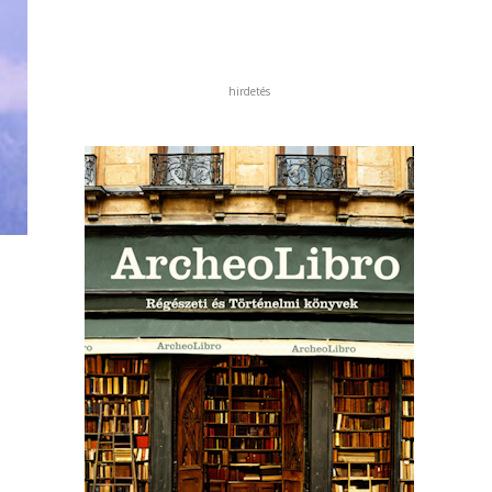
hirdetés