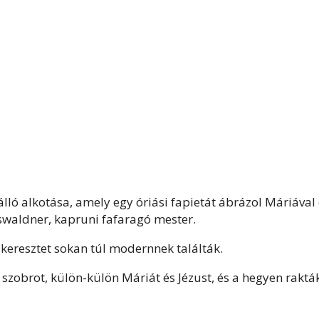
lló alkotása, amely egy óriási fapietát ábrázol Máriával
swaldner, kapruni fafaragó mester.
 keresztet sokan túl modernnek találták.
 szobrot, külön-külön Máriát és Jézust, és a hegyen raktá