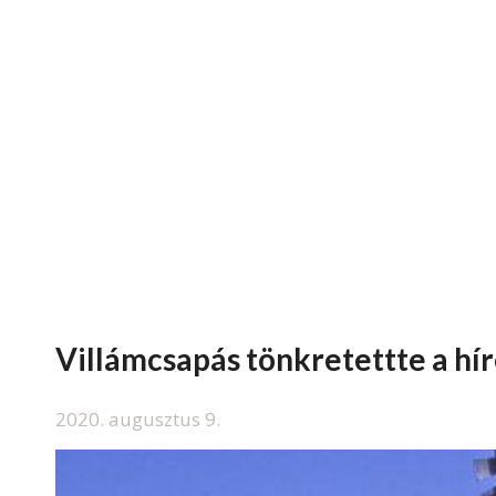
Villámcsapás tönkretettte a hí
2020. augusztus 9.