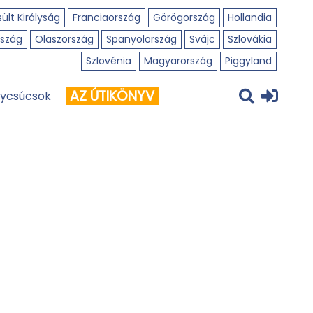
ült Királyság
Franciaország
Görögország
Hollandia
szág
Olaszország
Spanyolország
Svájc
Szlovákia
Szlovénia
Magyarország
Piggyland
AZ ÚTIKÖNYV
ycsúcsok