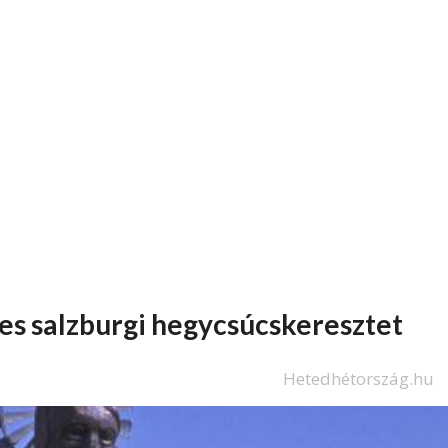
res salzburgi hegycsúcskeresztet
Hetedhétország.hu