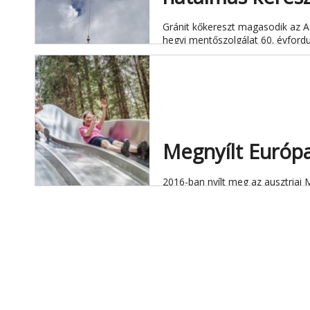
Gránit kőkereszt magasodik az A
hegyi mentőszolgálat 60. évfordul
Megnyílt Európa
2016-ban nyílt meg az ausztriai 