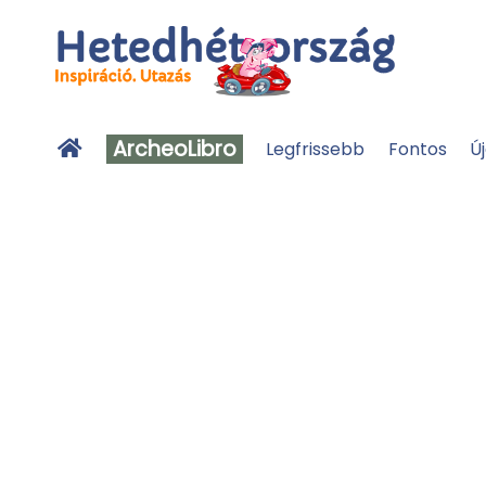
ArcheoLibro
Legfrissebb
Fontos
Ú