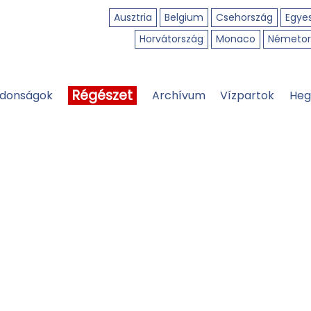
Ausztria
Belgium
Csehország
Egyes
Horvátország
Monaco
Németor
Régészet
jdonságok
Archívum
Vízpartok
Heg