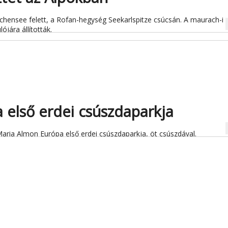
chensee felett, a Rofan-hegység Seekarlspitze csúcsán. A maurach-i
na
ójára állították.
 első erdei csúszdaparkja
na
Maria Almon Európa első erdei csúszdaparkja, öt csúszdával.