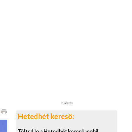
hirdetés
print
Hetedhét kereső:
Töltsd le a Hetedhét kereső mobil