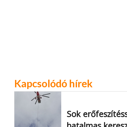
Kapcsolódó hírek
Sok erőfeszítésse
hatalmas keresz