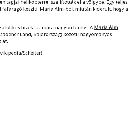
 tagjai helikopterrel szállították el a völgybe. Egy telje
 fafaragó készíti, Maria Alm-ból, miután kiderült, hogy 
katolikus hívők számára nagyon fontos. A
Maria Alm
tesadener Land, Bajorország) közötti hagyományos
 át.
wikipedia/Scheiter)