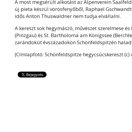
A most megsérült alkotást az Alpenverein Saalfelden
új pieta készül vörösfenyőből, Raphael Gschwandtl
idős Anton Thuswaldner nem tudja elvállalni.
A kereszt sok hegymászó, művészet szerelmese és 
(Pinzgau) és St. Bartholomä am Königssee (Berch
zarándokút évszázadokon Schönfeldspitzén haladt
(Címlapfotó: Schönfeldspitze hegycsúcskereszt (c) 