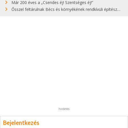
Már 200 éves a „Csendes éj! Szentséges éj!”
Ősszel feltárulnak Bécs és környékének rendkívüli építészeti kincsei
hirdetés
Bejelentkezés