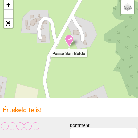
+
−
Passo San Boldo
Értékeld te is!
Komment