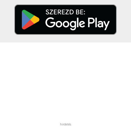
hirdetés