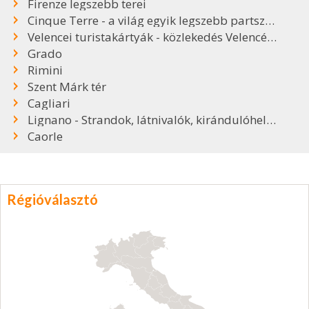
Firenze legszebb terei
Cinque Terre - a világ egyik legszebb partszakasza
Velencei turistakártyák - közlekedés Velencében
Grado
Rimini
Szent Márk tér
Cagliari
Lignano - Strandok, látnivalók, kirándulóhelyek
Caorle
Régióválasztó