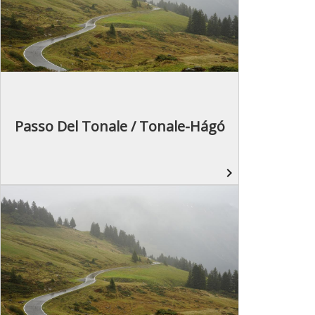
Passo Del Tonale / Tonale-Hágó
navigate_next