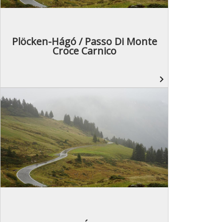
Plöcken-Hágó / Passo Di Monte
Croce Carnico
navigate_next