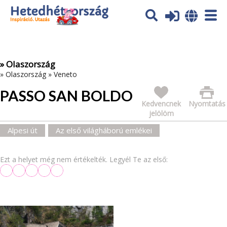
Az oldal sütiket (cookies) használ. További tájékoztatás itt:
Adatvédelmi tájékoztató
Ok
» Olaszország
»
Olaszország
»
Veneto
PASSO SAN BOLDO
Kedvencnek
Nyomtatás
jelölöm
Alpesi út
Az első világháború emlékei
Ezt a helyet még nem értékelték. Legyél Te az első: