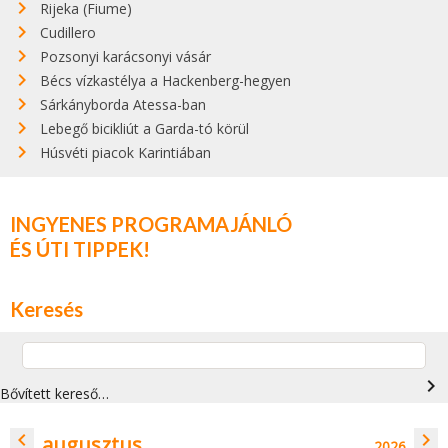
Rijeka (Fiume)
Cudillero
Pozsonyi karácsonyi vásár
Bécs vízkastélya a Hackenberg-hegyen
Sárkányborda Atessa-ban
Lebegő bicikliút a Garda-tó körül
Húsvéti piacok Karintiában
INGYENES PROGRAMAJÁNLÓ
ÉS ÚTI TIPPEK!
Keresés
navigate_next
Bővített kereső…
navigate_before
navigate_next
augusztus
2026