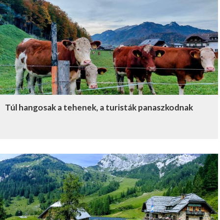
Túl hangosak a tehenek, a turisták panaszkodnak