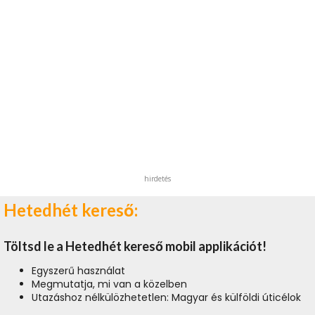
hirdetés
Hetedhét kereső:
Töltsd le a Hetedhét kereső mobil applikációt!
Egyszerű használat
Megmutatja, mi van a közelben
Utazáshoz nélkülözhetetlen: Magyar és külföldi úticélok