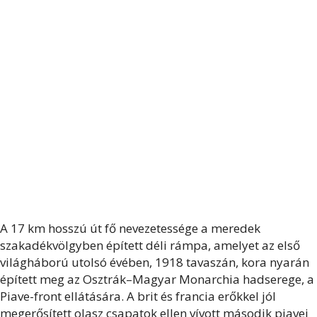
A 17 km hosszú út fő nevezetessége a meredek
szakadékvölgyben épített déli rámpa, amelyet az első
világháború utolsó évében, 1918 tavaszán, kora nyarán
épített meg az Osztrák–Magyar Monarchia hadserege, a
Piave-front ellátására. A brit és francia erőkkel jól
megerősített olasz csapatok ellen vívott második piavei