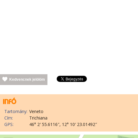
Kedvencnek jelölöm
Tartomány:
Veneto
Cím:
Trichiana
GPS:
46° 2′ 55.6116″, 12° 10′ 23.01492″