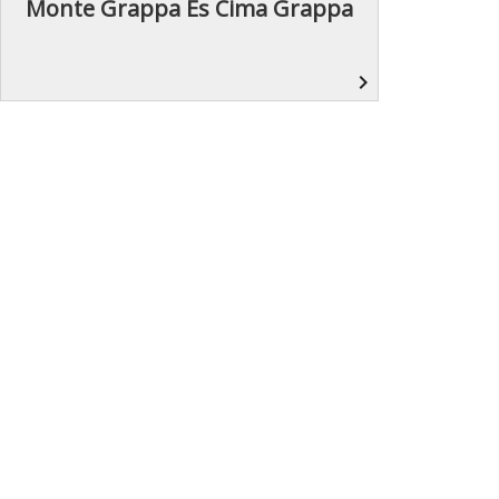
Monte Grappa És Cima Grappa
navigate_next