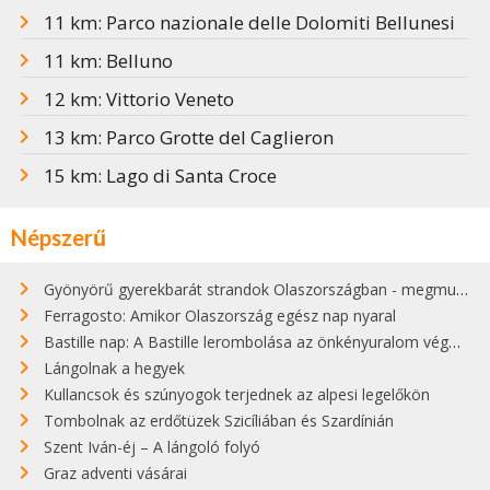
11 km: Parco nazionale delle Dolomiti Bellunesi
11 km: Belluno
12 km: Vittorio Veneto
13 km: Parco Grotte del Caglieron
15 km: Lago di Santa Croce
Népszerű
Gyönyörű gyerekbarát strandok Olaszországban - megmutatjuk a 15 legjobbat
Ferragosto: Amikor Olaszország egész nap nyaral
Bastille nap: A Bastille lerombolása az önkényuralom végét jelentette
Lángolnak a hegyek
Kullancsok és szúnyogok terjednek az alpesi legelőkön
Tombolnak az erdőtüzek Szicíliában és Szardínián
Szent Iván-éj – A lángoló folyó
Graz adventi vásárai