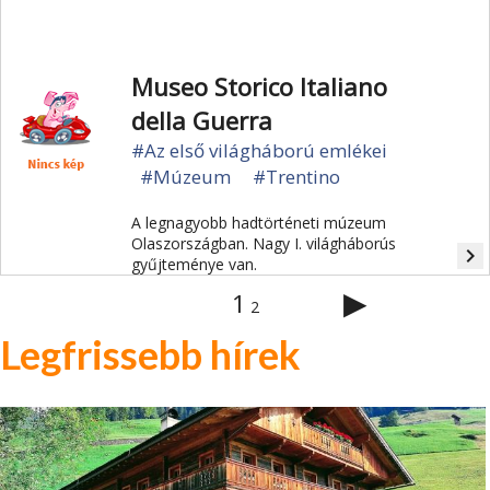
osztrák betörést. Ma a csúcson egy
emlékmű állít emléket az akkori
elesett katonáknak.
Museo Storico Italiano
della Guerra
#Az első világháború emlékei
#Múzeum
#Trentino
A legnagyobb hadtörténeti múzeum
Olaszországban. Nagy I. világháborús
navigate_next
gyűjteménye van.
▶
1
2
Legfrissebb hírek