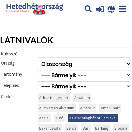
Az oldal sütiket (cookies) használ. További tájékoztatás itt:
Adatvédelmi tájékoztató
Ok
LÁTNIVALÓK
Kulcsszó
Ország
Tartomány
Település
Címkék
Adriai tengerpart
Akvárium
Állatkert és akvárium
Alpesi út
Amalfi-part
Assisi
Autó
Az első világháború emlékei
Bakancslista
Bánya
Bari
Barlang
Bibione