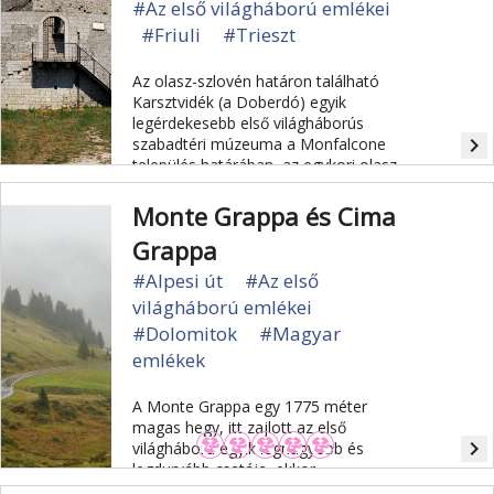
#Az első világháború emlékei
#Friuli
#Trieszt
Az olasz-szlovén határon található
Karsztvidék (a Doberdó) egyik
legérdekesebb első világháborús
navigate_next
szabadtéri múzeuma a Monfalcone
település határában, az egykori olasz,
illetve osztrák–magyar
lövészárokrendszer területén
Monte Grappa és Cima
kialakított Parco Tematico della
Grappa
Grande Guerra.
#Alpesi út
#Az első
világháború emlékei
#Dolomitok
#Magyar
emlékek
A Monte Grappa egy 1775 méter
magas hegy, itt zajlott az első
navigate_next
világháború egyik legnagyobb és
legdurvább csatája, ekkor
akadályozták meg az olaszok az