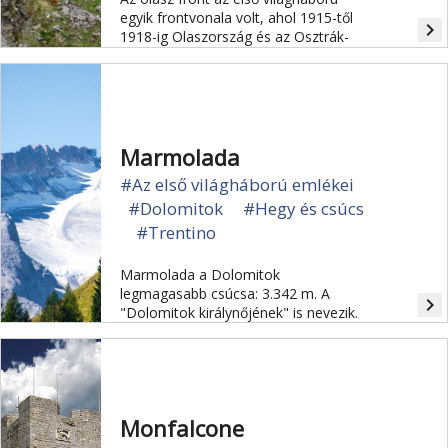
egyik frontvonala volt, ahol 1915-től
navigate_next
1918-ig Olaszország és az Osztrák-
Magyar Monarchia csapatai, illetve
1918-ban más antant csapatok és
német segédcsapatok is küzdöttek
egymással.
Marmolada
#Az első világháború emlékei
#Dolomitok
#Hegy és csúcs
#Trentino
Marmolada a Dolomitok
legmagasabb csúcsa: 3.342 m. A
navigate_next
"Dolomitok királynőjének" is nevezik.
Monfalcone