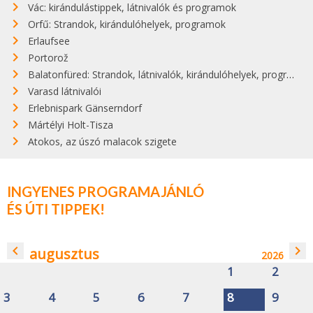
Vác: kirándulástippek, látnivalók és programok
Orfű: Strandok, kirándulóhelyek, programok
Erlaufsee
Portorož
Balatonfüred: Strandok, látnivalók, kirándulóhelyek, programok
Varasd látnivalói
Erlebnispark Gänserndorf
Mártélyi Holt-Tisza
Atokos, az úszó malacok szigete
INGYENES PROGRAMAJÁNLÓ
ÉS ÚTI TIPPEK!
navigate_before
navigate_next
augusztus
2026
1
2
3
4
5
6
7
8
9