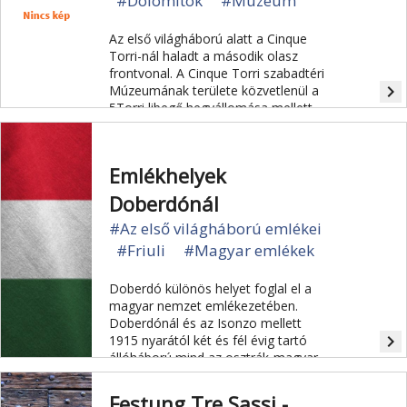
#Dolomitok
#Múzeum
Az első világháború alatt a Cinque
Torri-nál haladt a második olasz
frontvonal. A Cinque Torri szabadtéri
navigate_next
Múzeumának területe közvetlenül a
5Torri libegő hegyállomása mellett
kezdődik és gyerekek által is könnyen
járható utakon át vezet.
Emlékhelyek
Doberdónál
#Az első világháború emlékei
#Friuli
#Magyar emlékek
Doberdó különös helyet foglal el a
magyar nemzet emlékezetében.
Doberdónál és az Isonzo mellett
navigate_next
1915 nyarától két és fél évig tartó
állóháború mind az osztrák-magyar
hadsereg, mind az olaszok számára
iszonyatos szenvedésekkel és
Festung Tre Sassi -