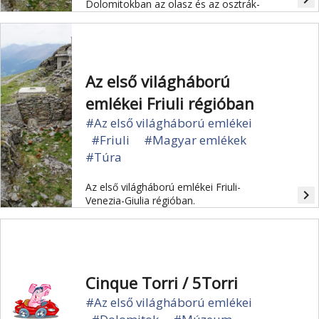
Dolomitokban az olasz és az osztrák-
magyar csapatok között - ezeknek
állítanak tanulságos emléket a
környékbeli szabadtéri múzeumok.
Az első világháború
emlékei Friuli régióban
#Az első világháború emlékei
#Friuli
#Magyar emlékek
#Túra
Az első világháború emlékei Friuli-
navigate_next
Venezia-Giulia régióban.
Cinque Torri / 5Torri
#Az első világháború emlékei