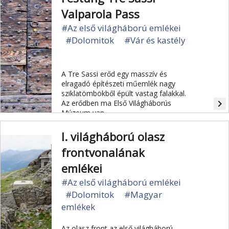
emberveszteséggel járt.
Valparola Pass
#Az első világháború emlékei
#Dolomitok
#Vár és kastély
A Tre Sassi erőd egy masszív és
elragadó építészeti műemlék nagy
sziklatömbökből épült vastag falakkal.
navigate_next
Az erődben ma Első Világháborús
Múzeum van.
I. világháború olasz
frontvonalának
emlékei
#Az első világháború emlékei
#Dolomitok
#Magyar
emlékek
Az olasz front az első világháború