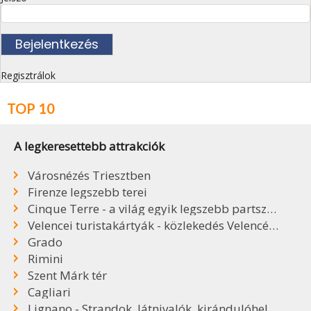
Regisztrálok
TOP 10
A legkeresettebb attrakciók
Városnézés Triesztben
Firenze legszebb terei
Cinque Terre - a világ egyik legszebb partszakasza
Velencei turistakártyák - közlekedés Velencében
Grado
Rimini
Szent Márk tér
Cagliari
Lignano - Strandok, látnivalók, kirándulóhelyek