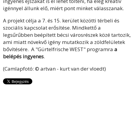
ingyenes éjszakát is el lehet tölteni, ha elég kreatív
igénnyel állunk elő, miért pont minket válasszanak.
A projekt célja a 7. és 15. kerület közötti térbeli és
szociális kapcsolat erősítése. Mindkettő a
legsűrűbben beépített bécsi városrészek közé tartozik,
ami miatt növekvő igény mutatkozik a zöldfelületek
bővítésére. A "Gürtelfrische WEST" programra
a
belépés ingyenes
.
(Camlapfotó: © artvan - kurt van der vloedt)