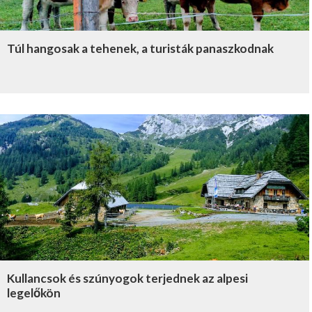
Túl hangosak a tehenek, a turisták panaszkodnak
Kullancsok és szúnyogok terjednek az alpesi
legelőkön