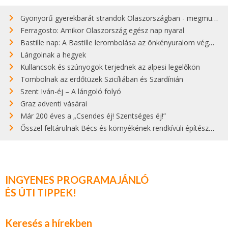
Gyönyörű gyerekbarát strandok Olaszországban - megmutatjuk a 15 legjobbat
Ferragosto: Amikor Olaszország egész nap nyaral
Bastille nap: A Bastille lerombolása az önkényuralom végét jelentette
Lángolnak a hegyek
Kullancsok és szúnyogok terjednek az alpesi legelőkön
Tombolnak az erdőtüzek Szicíliában és Szardínián
Szent Iván-éj – A lángoló folyó
Graz adventi vásárai
Már 200 éves a „Csendes éj! Szentséges éj!”
Ősszel feltárulnak Bécs és környékének rendkívüli építészeti kincsei
INGYENES PROGRAMAJÁNLÓ
ÉS ÚTI TIPPEK!
Keresés a hírekben