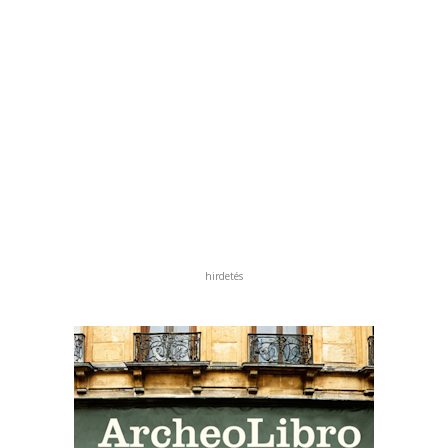
hirdetés