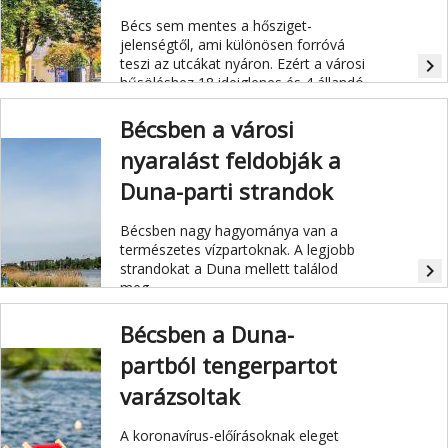
Bécs sem mentes a hősziget-
jelenségtől, ami különösen forróvá
teszi az utcákat nyáron. Ezért a városi
navigate_next
hűsöléshez 18 ideiglenes és 4 állandó
"klimatizált utcát" hoztak létre,
ahol öt fokkal sikerült csökkenteni a
Bécsben a városi
hőmérsékletet.
nyaralást feldobják a
Duna-parti strandok
Bécsben nagy hagyománya van a
természetes vízpartoknak. A legjobb
strandokat a Duna mellett találod
navigate_next
meg.
Bécsben a Duna-
partból tengerpartot
varázsoltak
A koronavírus-előírásoknak eleget