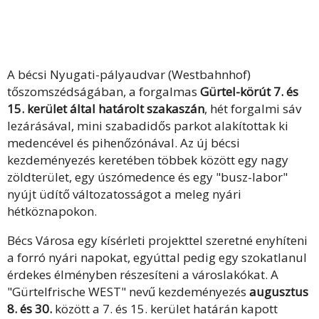
A bécsi Nyugati-pályaudvar (Westbahnhof)
tőszomszédságában, a forgalmas
Gürtel-körút 7. és
15. kerület által határolt szakaszán
, hét forgalmi sáv
lezárásával, mini szabadidős parkot alakítottak ki
medencével és pihenőzónával. Az új bécsi
kezdeményezés keretében többek között egy nagy
zöldterület, egy úszómedence és egy "busz-labor"
nyújt üdítő változatosságot a meleg nyári
hétköznapokon.
Bécs Városa egy kísérleti projekttel szeretné enyhíteni
a forró nyári napokat, egyúttal pedig egy szokatlanul
érdekes élményben részesíteni a városlakókat. A
"Gürtelfrische WEST" nevű kezdeményezés
augusztus
8. és 30.
között a 7. és 15. kerület határán kapott