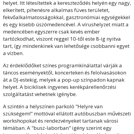
helyet. Itt létesítettek a kereszteződés helyén egy nagy,
elkerített, pihenésre alkalmas füves területet,
fekvőalkalmatosságokkal, gasztronómiai egységekkel
és egy kisebb úszómedencével. A vírushelyzet miatt a
medencében egyszerre csak kevés ember
tartózkodhat, viszont reggel 10-től este 8-ig nyitva
tart, így mindenkinek van lehetősége csobbanni egyet
a vízben.
Az érdeklődőket színes programkínálattal várják a
táncos eseményektől, koncerteken és felolvasásokon
át a DJ-estekig, melyek a pop-up színpadon kapnak
helyet. A biciklisek ingyenes kerékpárellenőrzési
szolgáltatást vehetnek igénybe.
A szintén a helyszínen parkoló "Helyre van
szükségem!" mottóval ellátott autóbuszban művészeti
workshopokat és rendezvényeket tartanak városi
témában. A "busz-laborban" igény szerint egy