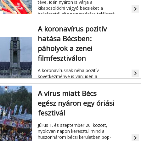
téve, idén nyáron is várja a
kikapcsolódni vágyó bécsieket a
navigate_next
belvárostól alig negyedórára található
Duna-szigeten elterülő, homokos
tengerpartot idéző CopaBeach.
A koronavírus pozitív
hatása Bécsben:
páholyok a zenei
filmfesztiválon
A koronavírusnak néha pozitív
navigate_next
következménye is van: idén a
hagyományos, Rathausplatzon
rendezett zenésfilm fesztivált
A vírus miatt Bécs
páholyból élvezhetik a vendégek.
egész nyáron egy óriási
fesztivál
Július 1. és szeptember 20. között,
nyolcvan napon keresztül mind a
huszonhárom bécsi kerületben pop-
navigate_next