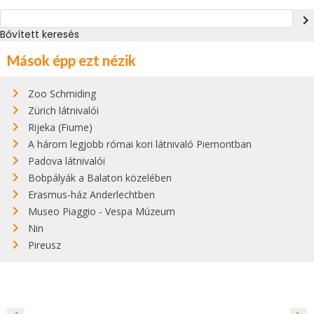
navigate_next
Bővített keresés
Mások épp ezt nézik
Zoo Schmiding
Zürich látnivalói
Rijeka (Fiume)
A három legjobb római kori látnivaló Piemontban
Padova látnivalói
Bobpályák a Balaton közelében
Erasmus-ház Anderlechtben
Museo Piaggio - Vespa Múzeum
Nin
Pireusz