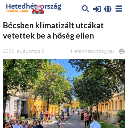
Bécsben klimatizált utcákat
vetettek be a hőség ellen
2020. augusztus 9.
Hetedhétország.hu
print