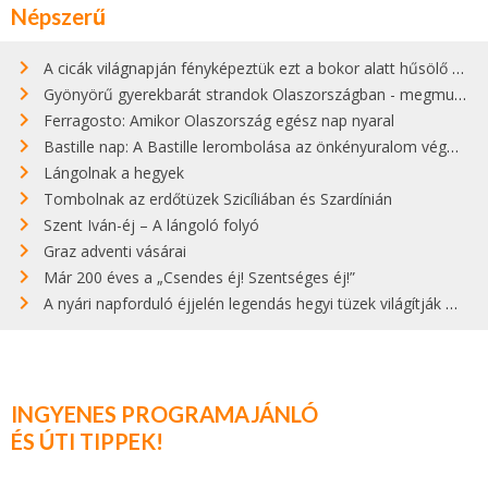
Népszerű
A cicák világnapján fényképeztük ezt a bokor alatt hűsölő cicát Kisorosziban
Gyönyörű gyerekbarát strandok Olaszországban - megmutatjuk a 15 legjobbat
Ferragosto: Amikor Olaszország egész nap nyaral
Bastille nap: A Bastille lerombolása az önkényuralom végét jelentette
Lángolnak a hegyek
Tombolnak az erdőtüzek Szicíliában és Szardínián
Szent Iván-éj – A lángoló folyó
Graz adventi vásárai
Már 200 éves a „Csendes éj! Szentséges éj!”
A nyári napforduló éjjelén legendás hegyi tüzek világítják meg Zugspitzét
INGYENES PROGRAMAJÁNLÓ
ÉS ÚTI TIPPEK!