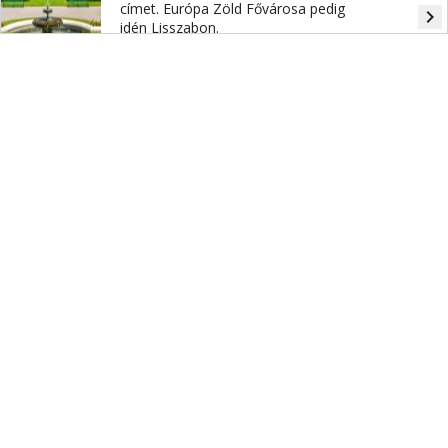
címet. Európa Zöld Fővárosa pedig
navigate_next
idén Lisszabon.