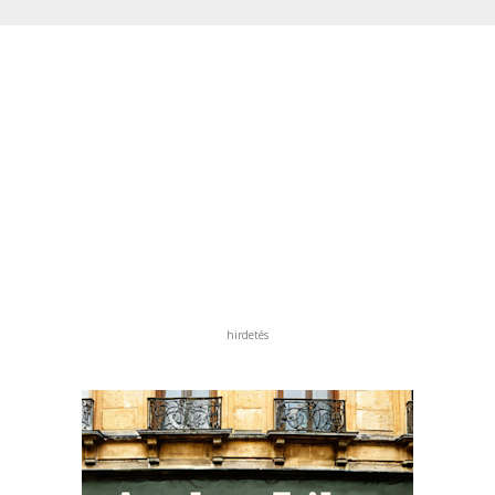
hirdetés