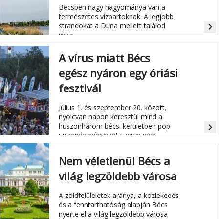
Bécsben nagy hagyománya van a
természetes vízpartoknak. A legjobb
strandokat a Duna mellett találod
navigate_next
meg.
A vírus miatt Bécs
egész nyáron egy óriási
fesztivál
Július 1. és szeptember 20. között,
nyolcvan napon keresztül mind a
huszonhárom bécsi kerületben pop-
navigate_next
up rendezvényeket szerveznek.
Nem véletlenül Bécs a
világ legzöldebb városa
A zöldfelüleletek aránya, a közlekedés
és a fenntarthatóság alapján Bécs
nyerte el a világ legzöldebb városa