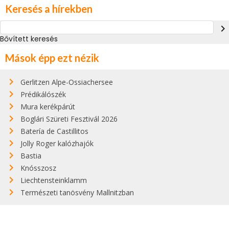
Keresés a hírekben
navigate_next
Bővített keresés
Mások épp ezt nézik
Gerlitzen Alpe-Ossiachersee
Prédikálószék
Mura kerékpárút
Boglári Szüreti Fesztivál 2026
Batería de Castillitos
Jolly Roger kalózhajók
Bastia
Knósszosz
Liechtensteinklamm
Természeti tanösvény Mallnitzban