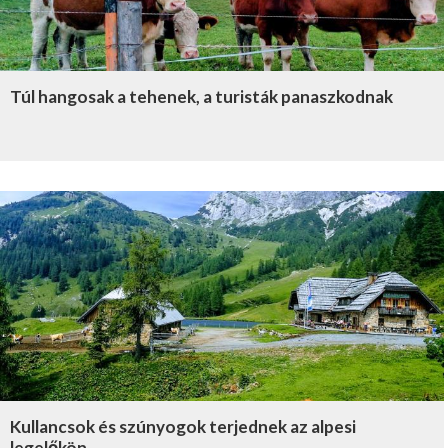
Túl hangosak a tehenek, a turisták panaszkodnak
Kullancsok és szúnyogok terjednek az alpesi
legelőkön