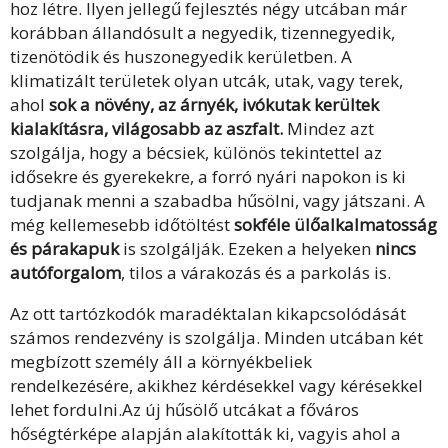
hoz létre. Ilyen jellegű fejlesztés négy utcában már
korábban állandósult a negyedik, tizennegyedik,
tizenötödik és huszonegyedik kerületben. A
klimatizált területek olyan utcák, utak, vagy terek,
ahol
sok a növény, az árnyék, ivókutak kerültek
kialakításra, világosabb az aszfalt.
Mindez azt
szolgálja, hogy a bécsiek, különös tekintettel az
idősekre és gyerekekre, a forró nyári napokon is ki
tudjanak menni a szabadba hűsölni, vagy játszani. A
még kellemesebb időtöltést
sokféle ülőalkalmatosság
és párakapuk
is szolgálják. Ezeken a helyeken
nincs
autóforgalom
, tilos a várakozás és a parkolás is.
Az ott tartózkodók maradéktalan kikapcsolódását
számos rendezvény is szolgálja. Minden utcában két
megbízott személy áll a környékbeliek
rendelkezésére, akikhez kérdésekkel vagy kérésekkel
lehet fordulni.Az új hűsölő utcákat a főváros
hőségtérképe alapján alakították ki, vagyis ahol a