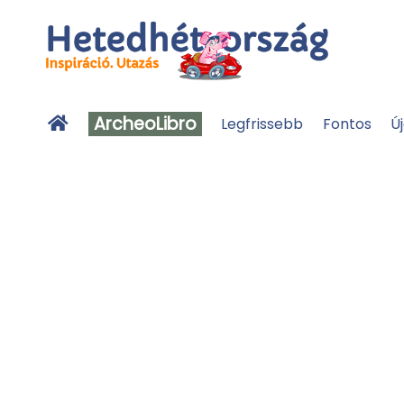
ArcheoLibro
Legfrissebb
Fontos
Ú