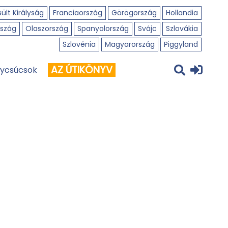
ült Királyság
Franciaország
Görögország
Hollandia
szág
Olaszország
Spanyolország
Svájc
Szlovákia
Szlovénia
Magyarország
Piggyland
AZ ÚTIKÖNYV
ycsúcsok