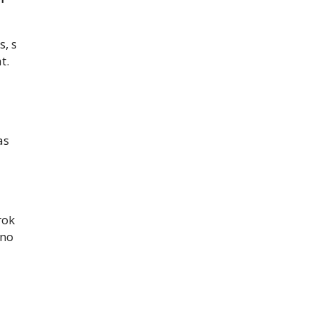
s, s
t.
as
rok
ono