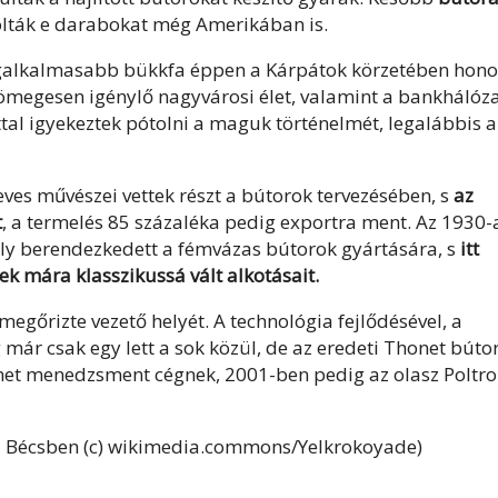
rolták e darabokat még Amerikában is.
a legalkalmasabb bükkfa éppen a Kárpátok körzetében hono
tömegesen igénylő nagyvárosi élet, valamint a bankhálóza
al igyekeztek pótolni a maguk történelmét, legalábbis a
eves művészei vettek részt a bútorok tervezésében, s
az
t
, a termelés 85 százaléka pedig exportra ment. Az 1930-
ely berendezkedett a fémvázas bútorok gyártására, s
itt
ek mára klasszikussá vált alkotásait.
megőrizte vezető helyét. A technológia fejlődésével, a
már csak egy lett a sok közül, de az eredeti Thonet búto
met menedzsment cégnek, 2001-ben pedig az olasz Poltr
a Bécsben (c) wikimedia.commons/Yelkrokoyade)