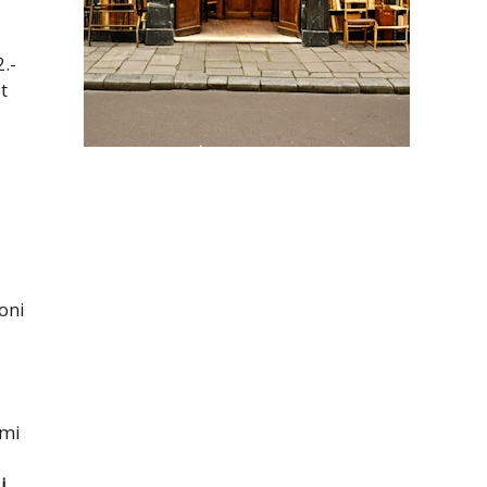
.-
t
oni
ami
i