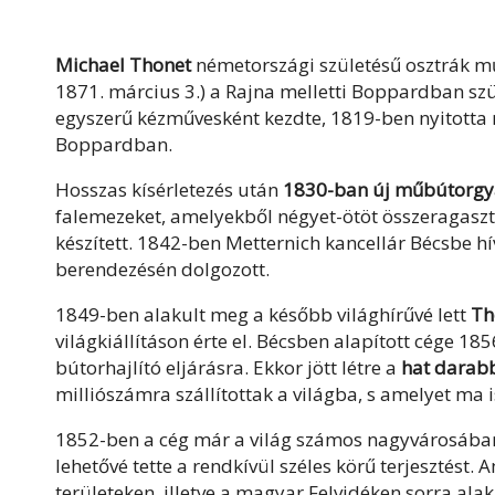
Michael Thonet
németországi születésű osztrák mű
1871. március 3.) a Rajna melletti Boppardban szüle
egyszerű kézművesként kezdte, 1819-ben nyitotta
Boppardban.
Hosszas kísérletezés után
1830-ban új műbútorgyár
falemezeket, amelyekből négyet-ötöt összeragasztva 
készített. 1842-ben Metternich kancellár Bécsbe hí
berendezésén dolgozott.
1849-ben alakult meg a később világhírűvé lett
Th
világkiállításon érte el. Bécsben alapított cége 185
bútorhajlító eljárásra. Ekkor jött létre a
hat darabbó
milliószámra szállítottak a világba, s amelyet ma 
1852-ben a cég már a világ számos nagyvárosában 
lehetővé tette a rendkívül széles körű terjesztést
területeken, illetve a magyar Felvidéken sorra ala