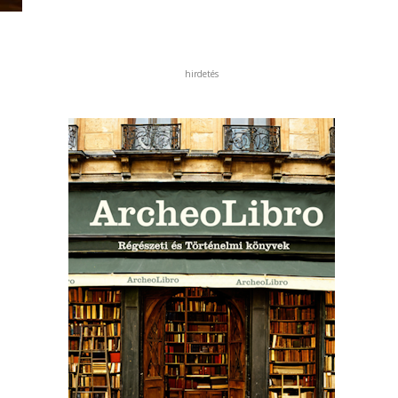
hirdetés