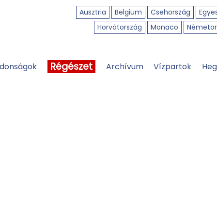
Ausztria
Belgium
Csehország
Egyes
Horvátország
Monaco
Németor
Régészet
jdonságok
Archívum
Vízpartok
Heg