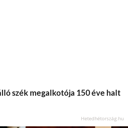
álló szék megalkotója 150 éve halt
Hetedhétország.hu