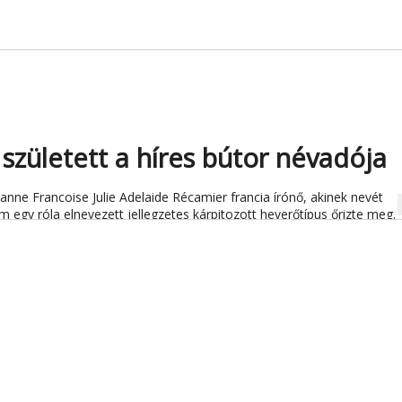
zületett a híres bútor névadója
anne Francoise Julie Adelaide Récamier francia írónő, akinek nevét
na
egy róla elnevezett jellegzetes kárpitozott heverőtípus őrizte meg.