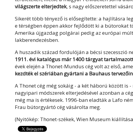
világszerte elterjedtek
, s nagy előszeretettel vásá
Sikerét több tényező is elősegítette: a hajlításr
e térségben éppen akkor fejlődött ki a bútorokat 
Amerika újgazdag polgárai pedig az európai múltt
lakberendezésben.
A huszadik század fordulóján a bécsi szecesszió n
1911. évi katalógus már 1400 tárgyat tartalmazot
évek elején a Thonet-Mundus cég volt az első, am
kezdték el szériában gyártani a Bauhaus tervezőin
A Thonet cég még sokáig - a két háború között is - 
nagyipari módszerek elterjedésével azonban a cég 
még ma is értékesek. 1996-ban eladták a Lafo né
Frau bútorgyártó cég vásárolta meg.
(Nyitókép: Thonet-székek, Wien Museum kiállítás