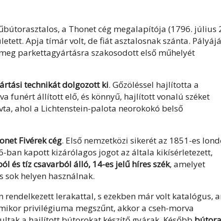
bútorasztalos, a Thonet cég megalapítója (1796. július 2
tett. Apja tímár volt, de fiát asztalosnak szánta. Pályájá
 meg parkettagyártásra szakosodott első műhelyét
tási technikát dolgozott ki
. Gőzöléssel hajlította a
funért állított elő, és könnyű, hajlított vonalú széket
vta, ahol a Lichtenstein-palota neorokokó belső
onet Fivérek cég
. Első nemzetközi sikerét az 1851-es lond
6-ban kapott kizárólagos jogot az általa kikísérletezett,
l és tíz csavarból álló, 14-es jelű híres szék
, amelyet
is sok helyen használnak.
rendelkezett lerakattal, s ezekben már volt katalógus, 
. Amikor privilégiuma megszűnt, akkor a cseh-morva
kultak a hajlított bútorokat készítő gyárak. Később
bútora