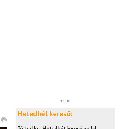
hirdetés
Hetedhét kereső:
print
Töltsd le a Hetedhét kereső mobil