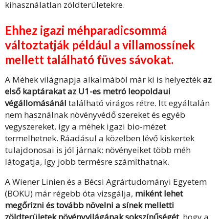
kihasználatlan zöldterületekre.
Ehhez igazi méhparadicsommá
változtatják például a villamossínek
mellett található füves sávokat.
A Méhek világnapja alkalmából már ki is helyezték
az
első kaptárakat az U1-es metró leopoldaui
végállomásánál
található virágos rétre. Itt egyáltalán
nem használnak növényvédő szereket és egyéb
vegyszereket, így a méhek igazi bio-mézet
termelhetnek. Ráadásul a közelben lévő kiskertek
tulajdonosai is jól járnak: növényeiket több méh
látogatja, így jobb termésre számíthatnak.
A Wiener Linien és a Bécsi Agrártudományi Egyetem
(BOKU) már régebb óta vizsgálja,
miként lehet
megőrizni és tovább növelni a sínek melletti
zöldterületek növényvilágának sokszínűségét
, hogy a