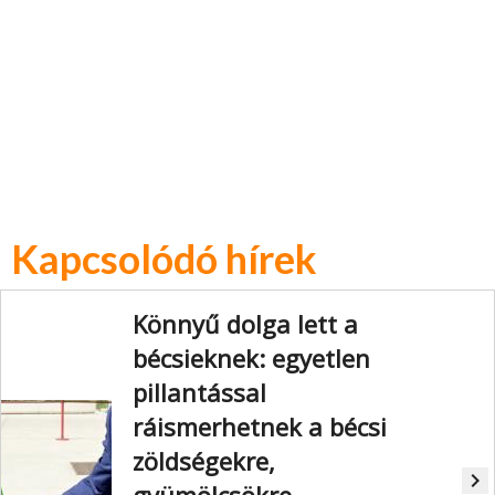
Kapcsolódó hírek
Könnyű dolga lett a
bécsieknek: egyetlen
pillantással
ráismerhetnek a bécsi
zöldségekre,
navigate_next
gyümölcsökre