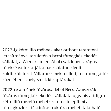
2022-ig kétmillió méhnek akar otthont teremteni
létesítményei területén a bécsi tömegközlekedési
vállalat, a Wiener Linien. Ahol csak lehet, virágos
rétekké változtatják a használaton kívüli
zöldterületeket. Villamossínek mellett, metrómegállók
közelében is helyeznek ki kaptárakat.
2022-re a méhek fővárosa lehet Bécs.
Az osztrák
főváros tömegközlekedési vállalata ugyanis addigra
kétmillió mézelő méhet szeretne telepíteni a
tömegközlekedési infrastruktúra mellett található,