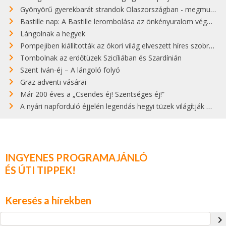
Gyönyörű gyerekbarát strandok Olaszországban - megmutatjuk a 15 legjobbat
Bastille nap: A Bastille lerombolása az önkényuralom végét jelentette
Lángolnak a hegyek
Pompejiben kiállították az ókori világ elveszett híres szobrának másolatát
Tombolnak az erdőtüzek Szicíliában és Szardínián
Szent Iván-éj – A lángoló folyó
Graz adventi vásárai
Már 200 éves a „Csendes éj! Szentséges éj!”
A nyári napforduló éjjelén legendás hegyi tüzek világítják meg Zugspitzét
INGYENES PROGRAMAJÁNLÓ
ÉS ÚTI TIPPEK!
Keresés a hírekben
navigate_next