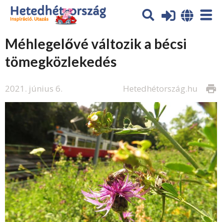
Méhlegelővé változik a bécsi
tömegközlekedés
2021. június 6.
Hetedhétország.hu
print