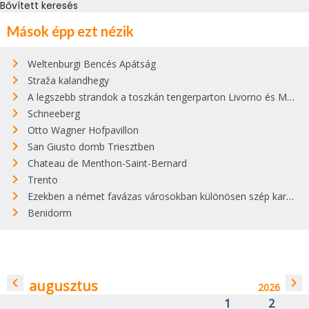
Bővített keresés
Mások épp ezt nézik
Weltenburgi Bencés Apátság
Straža kalandhegy
A legszebb strandok a toszkán tengerparton Livorno és Maremma között
Schneeberg
Otto Wagner Hofpavillon
San Giusto domb Triesztben
Chateau de Menthon-Saint-Bernard
Trento
Ezekben a német favázas városokban különösen szép karácsonyi vásárok vannak
Benidorm
navigate_before
navigate_next
augusztus
2026
1
2