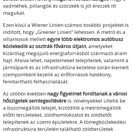
vadméhek, pillangók és szöcskék is jól érezzék itt
magukat.
Ezen kívül a Wiener Linien számos további projektet is
indított, hogy „Greener Linien” lehessen. A metró és a
villamosok mellett
egyre több elektromos autóbusz
közlekedik az osztrák főváros útjain
, amelyeket
kizárólag megújuló energiaforrásból származó áram
hajt. Ahova lehet, napelemeket telepítenek, valamint a
járműpark és az infrastruktúra kezelése során kiemelt
szempontként kezelik az erőforrások hatékony,
fenntartható felhasználását.
Az utóbbi években
nagy figyelmet fordítanak a városi
hőszigetek semlegesítésére
is: növényekkel ültetik be
a buszmegállók tetejét, kizöldítik a metrómegállók
előtti területeket, zöldhomlokzatot és zöldtetőt
telepítenek az üzemi épületekre. A tömegközlekedési
infrastruktúra területén található zöldterületek