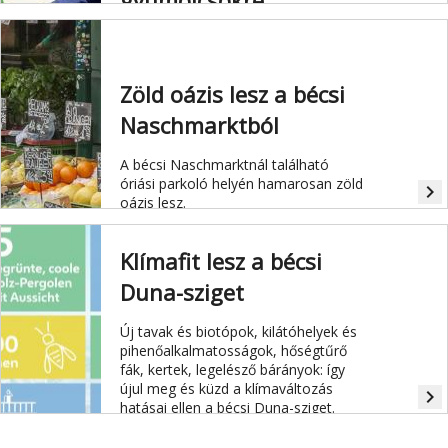
Mostantól saját márkajelük van a
bécsi város határain belül
termett zöldségeknek,
Zöld oázis lesz a bécsi
gyümölcsöknek.
Naschmarktból
A bécsi Naschmarktnál található
óriási parkoló helyén hamarosan zöld
navigate_next
oázis lesz.
Klímafit lesz a bécsi
Duna-sziget
Új tavak és biotópok, kilátóhelyek és
pihenőalkalmatosságok, hőségtűrő
fák, kertek, legelésző bárányok: így
újul meg és küzd a klímaváltozás
navigate_next
hatásai ellen a bécsi Duna-sziget.