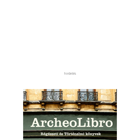
hirdetés