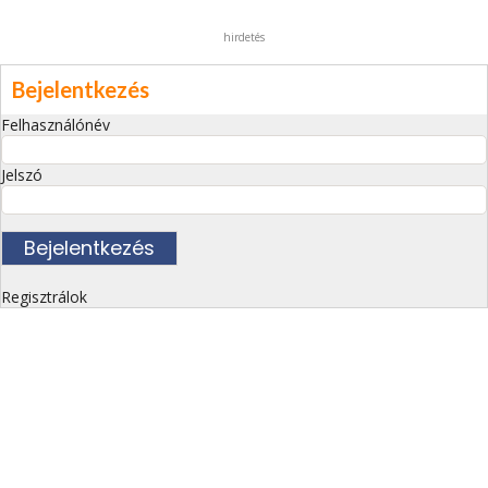
hirdetés
Bejelentkezés
Felhasználónév
Jelszó
Regisztrálok