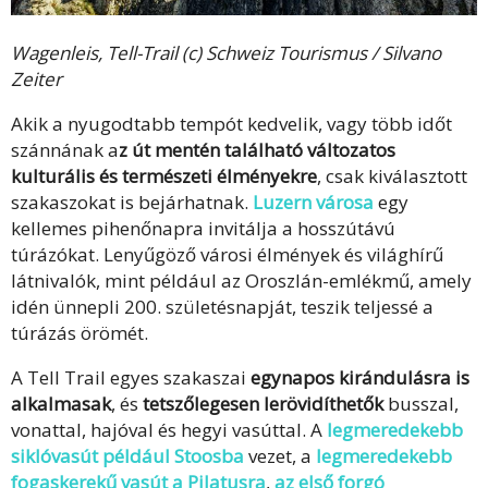
Wagenleis, Tell-Trail (c) Schweiz Tourismus / Silvano
Zeiter
Akik a nyugodtabb tempót kedvelik, vagy több időt
szánnának a
z út mentén található változatos
kulturális és természeti élményekre
, csak kiválasztott
szakaszokat is bejárhatnak.
Luzern városa
egy
kellemes pihenőnapra invitálja a hosszútávú
túrázókat. Lenyűgöző városi élmények és világhírű
látnivalók, mint például az Oroszlán-emlékmű, amely
idén ünnepli 200. születésnapját, teszik teljessé a
túrázás örömét.
A Tell Trail egyes szakaszai
egynapos kirándulásra is
alkalmasak
, és
tetszőlegesen lerövidíthetők
busszal,
vonattal, hajóval és hegyi vasúttal. A
legmeredekebb
siklóvasút például Stoosba
vezet, a
legmeredekebb
fogaskerekű vasút a Pilatusra
,
az első forgó