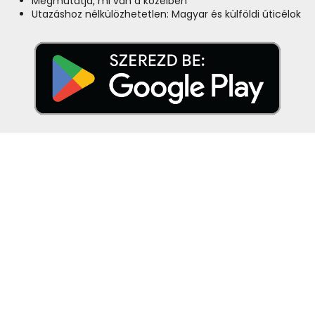
Megmutatja, mi van a közelben
Utazáshoz nélkülözhetetlen: Magyar és külföldi úticélok