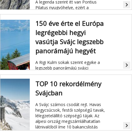
A legenda szerint itt van Pontius
navigate_next
Pilatus nyugvóhelye, ezért a
középkorban szigorúan tilos volt
felmászni oda. Ez ma már akár a
150 éve érte el Európa
hamarosan forgalomba álló
panoráma vasútttal is megtehető.
legrégebbi hegyi
vasútja Svájc legszebb
panorámájú hegyét
A Rigi Kulm sokak szerint egyike a
navigate_next
legszebb panorámájú svájci
hegycsúcsnak.
TOP 10 rekordélmény
Svájcban
A Svájc számos csodát rejt. Havas
hegycsúcsok, festői szépségű tavak,
lélegzetelállító szépségű tájak. Az
alpesi ország megszámlálhatatlan
navigate_next
látnivalóból íme 10 bakancslistás