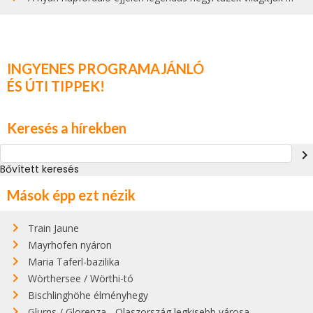
INGYENES PROGRAMAJÁNLÓ
ÉS ÚTI TIPPEK!
Keresés a hírekben
navigate_next
Bővített keresés
Mások épp ezt nézik
Train Jaune
Mayrhofen nyáron
Maria Taferl-bazilika
Wörthersee / Wörthi-tó
Bischlinghöhe élményhegy
Glurns / Glorenza - Olaszország legkisebb városa