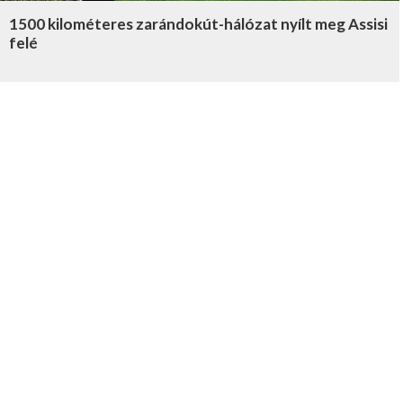
1500 kilométeres zarándokút-hálózat nyílt meg Assisi
felé