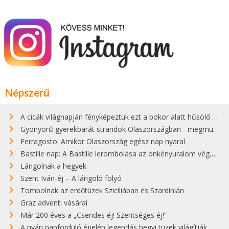
Népszerű
A cicák világnapján fényképeztük ezt a bokor alatt hűsölő cicát Kisorosziban
Gyönyörű gyerekbarát strandok Olaszországban - megmutatjuk a 15 legjobbat
Ferragosto: Amikor Olaszország egész nap nyaral
Bastille nap: A Bastille lerombolása az önkényuralom végét jelentette
Lángolnak a hegyek
Szent Iván-éj – A lángoló folyó
Tombolnak az erdőtüzek Szicíliában és Szardínián
Graz adventi vásárai
Már 200 éves a „Csendes éj! Szentséges éj!”
A nyári napforduló éjjelén legendás hegyi tüzek világítják meg Zugspitzét