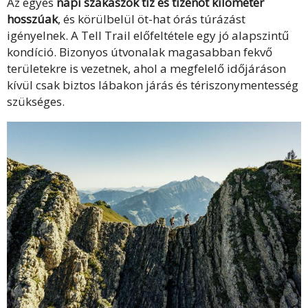
Az egyes
napi szakaszok tíz és tizenöt kilométer
hosszúak
, és körülbelül öt-hat órás túrázást
igényelnek. A Tell Trail előfeltétele egy jó alapszintű
kondíció. Bizonyos útvonalak magasabban fekvő
területekre is vezetnek, ahol a megfelelő időjáráson
kívül csak biztos lábakon járás és tériszonymentesség
szükséges.