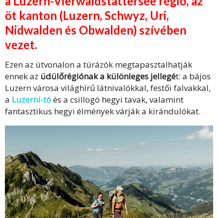
a Luzern-Vierwaldstättersee régió, az
öt kanton (Luzern, Schwyz, Uri,
Nidwalden és Obwalden) szívében
vezet.
Ezen az útvonalon a túrázók megtapasztalhatják
ennek az
üdülőrégiónak a különleges jellegé
t: a bájos
Luzern városa világhírű látnivalókkal, festői falvakkal,
a
Luzerni-tó
és a csillogó hegyi tavak, valamint
fantasztikus hegyi élmények várják a kirándulókat.