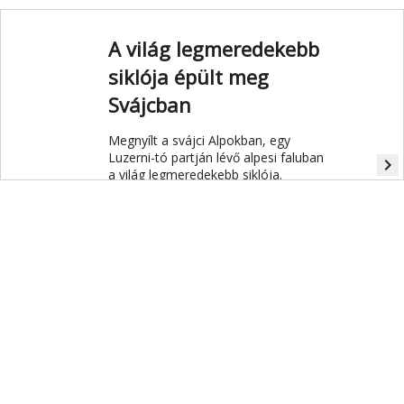
rekordélmény.
A világ legmeredekebb
siklója épült meg
Svájcban
Megnyílt a svájci Alpokban, egy
Luzerni-tó partján lévő alpesi faluban
navigate_next
a világ legmeredekebb siklója.