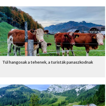
Túl hangosak a tehenek, a turisták panaszkodnak