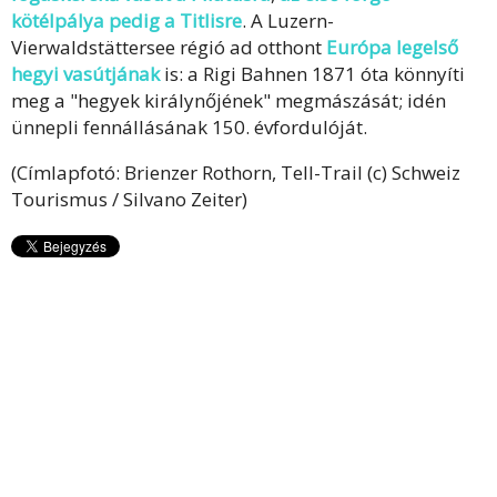
kötélpálya pedig a Titlisre
. A Luzern-
Vierwaldstättersee régió ad otthont
Európa legelső
hegyi vasútjának
is: a Rigi Bahnen 1871 óta könnyíti
meg a "hegyek királynőjének" megmászását; idén
ünnepli fennállásának 150. évfordulóját.
(Címlapfotó: Brienzer Rothorn, Tell-Trail (c) Schweiz
Tourismus / Silvano Zeiter)