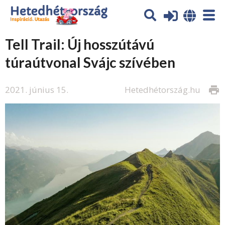
Tell Trail: Új hosszútávú
túraútvonal Svájc szívében
2021. június 15.
Hetedhétország.hu
print