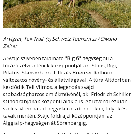
Arvigrat, Tell-Trail (c) Schweiz Tourismus / Silvano
Zeiter
A Svájc szívében található
"Big 6" hegység
áll a
túrázás élvezetének középpontjában: Stoos, Rigi,
Pilatus, Stanserhorn, Titlis és Brienzer Rothorn
változatos növény- és állatvilágával. A túra Altdorfban
kezdődik Tell Vilmos, a legendás svájci
szabadságharcos emlékművénél, aki Friedrich Schiller
színdarabjának központi alakja is. Az útvonal ezután
széles ívben halad hegyeken és dombokon, folyók és
tavak mentén, Svájc földrajzi középpontján, az
Älggialp-hegységen át Sörenbergig.