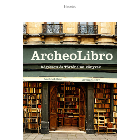
hirdetés