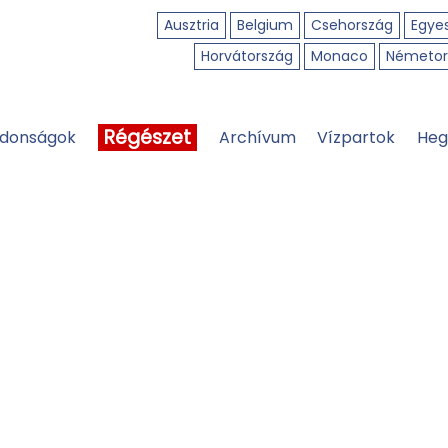
Ausztria
Belgium
Csehország
Egyes
Horvátország
Monaco
Németor
Régészet
jdonságok
Archívum
Vízpartok
Heg