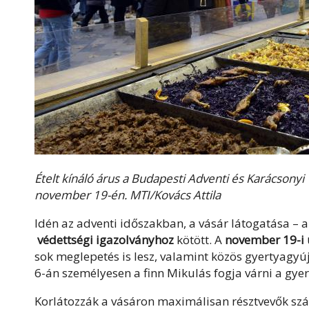
Ételt kínáló árus a Budapesti Adventi és Karácsony
november 19-én. MTI/Kovács Attila
Idén az adventi időszakban, a vásár látogatása – 
védettségi igazolványhoz
kötött. A
november 19-i 
sok meglepetés is lesz, valamint közös gyertyag
6-án személyesen a finn Mikulás fogja várni a gye
Korlátozzák a vásáron maximálisan résztvevők szám