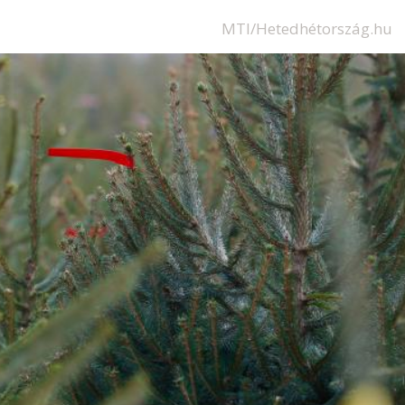
MTI/Hetedhétország.hu