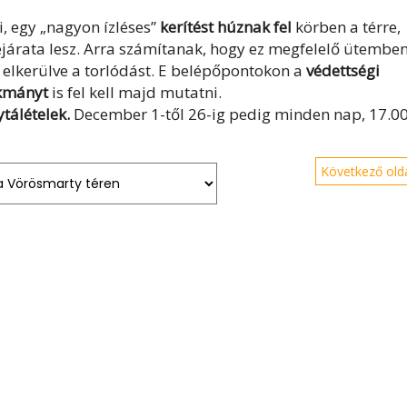
i, egy „nagyon ízléses”
kerítést húznak fel
körben a térre,
árata lesz. Arra számítanak, hogy ez megfelelő ütemben
elkerülve a torlódást. E belépőpontokon a
védettségi
okmányt
is fel kell majd mutatni.
tálételek.
December 1-től 26-ig pedig minden nap, 17.0
Következő olda