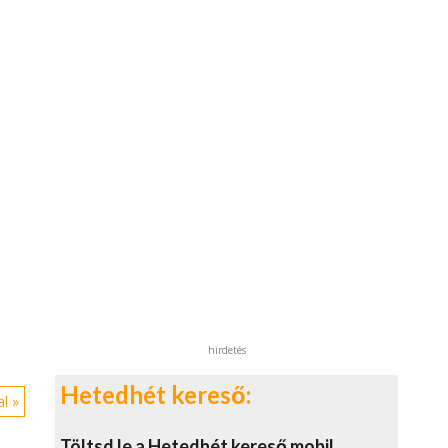
hirdetés
Hetedhét kereső:
l »
Töltsd le a Hetedhét kereső mobil