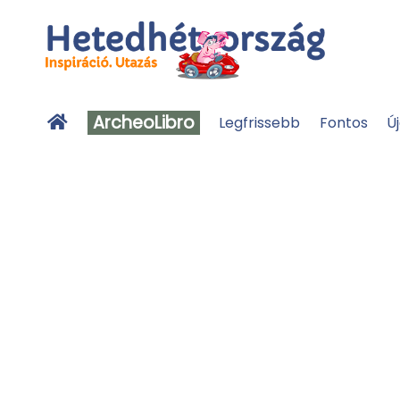
ArcheoLibro
Legfrissebb
Fontos
Ú