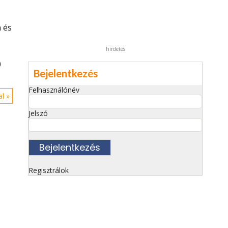
 és
hirdetés
0
Bejelentkezés
Felhasználónév
l »
Jelszó
Regisztrálok