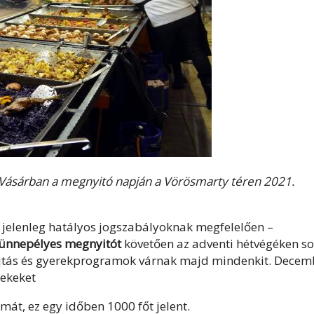
i Vásárban a megnyitó napján a Vörösmarty téren 2021.
a jelenleg hatályos jogszabályoknak megfelelően –
ünnepélyes megnyitót
követően az adventi hétvégéken so
yújtás és gyerekprogramok várnak majd mindenkit. Decem
rekeket
át, ez egy időben 1000 főt jelent.