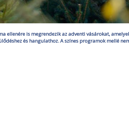
a ellenére is megrendezik az adventi vásárokat, amelye
lődéshez és hangulathoz. A színes programok mellé ne