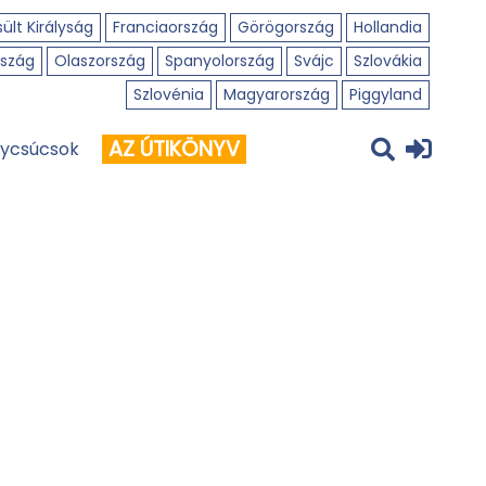
ült Királyság
Franciaország
Görögország
Hollandia
szág
Olaszország
Spanyolország
Svájc
Szlovákia
Szlovénia
Magyarország
Piggyland
AZ ÚTIKÖNYV
ycsúcsok