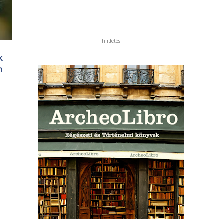
hirdetés
k
m