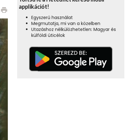
applikációt!
print
Egyszerű használat
Megmutatja, mi van a közelben
Utazáshoz nélkülözhetetlen: Magyar és
külföldi úticélok