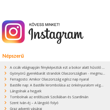
Népszerű
A cicák világnapján fényképeztük ezt a bokor alatt hűsölő cicát Kisorosziban
Gyönyörű gyerekbarát strandok Olaszországban - megmutatjuk a 15 legjobbat
Ferragosto: Amikor Olaszország egész nap nyaral
Bastille nap: A Bastille lerombolása az önkényuralom végét jelentette
Lángolnak a hegyek
Tombolnak az erdőtüzek Szicíliában és Szardínián
Szent Iván-éj – A lángoló folyó
Graz adventi vásárai