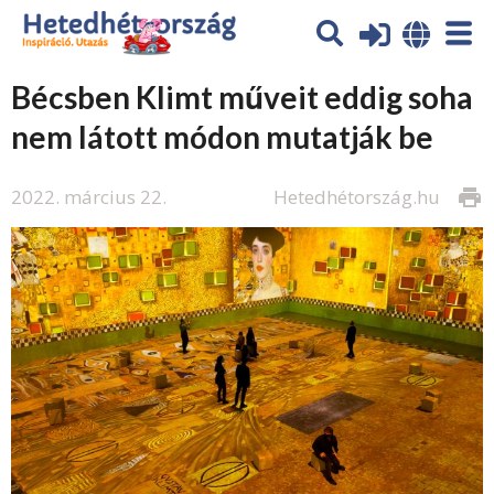
Bécsben Klimt műveit eddig soha
nem látott módon mutatják be
2022. március 22.
Hetedhétország.hu
print