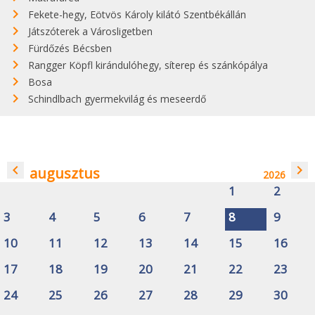
Fekete-hegy, Eötvös Károly kilátó Szentbékállán
Játszóterek a Városligetben
Fürdőzés Bécsben
Rangger Köpfl kirándulóhegy, síterep és szánkópálya
Bosa
Schindlbach gyermekvilág és meseerdő
navigate_before
navigate_next
augusztus
2026
1
2
3
4
5
6
7
8
9
10
11
12
13
14
15
16
17
18
19
20
21
22
23
24
25
26
27
28
29
30