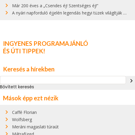
Már 200 éves a „Csendes éj! Szentséges éj!”
A nyári napforduló éjjelén legendás hegyi tüzek világítják meg Zugspitzét
INGYENES PROGRAMAJÁNLÓ
ÉS ÚTI TIPPEK!
Keresés a hírekben
navigate_next
Bővített keresés
Mások épp ezt nézik
Caffé Florian
Wolfsberg
Meráni magaslati túraút
Mátrafüred