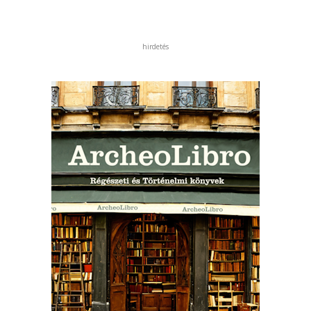
hirdetés