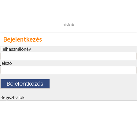
hirdetés
Bejelentkezés
Felhasználónév
Jelszó
Regisztrálok