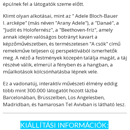
épülnek fel a látogatók szeme előtt.
Klimt olyan alkotásai, mint az " Adele Bloch-Bauer
I. arcképe" (más néven "Arany Adele"), a "Danaé", a
"Judit és Holofernész", a "Beethoven-fríz", amely
annak idején valóságos botrányt kavart a
képzőművészetben, és természetesen "A csók" című
remekműve teljesen új perspektívából ismerhetők
meg. A néző a festmények közepén találja magát, a táj
részévé válik, elmerül a fényben és a hangban, a
műalkotások kölcsönhatásba lépnek vele.
Ez a vadonatúj, interaktív művészeti élmény eddig
több mint 300.000 látogatót hozott lázba
Barcelonában, Brüsszelben, Los Angelesben,
Madridban, és hamarosan Tel Avivban is látható lesz.
KIÁLLÍTÁSI INFORMÁCIÓK: