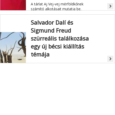
A tárlat Aj Vej-vej mérföldkőnek
navigate_next
számító alkotásait mutatja be.
Salvador Dalí és
Sigmund Freud
szürreális találkozása
egy új bécsi kiállítás
témája
navigate_next
Salvador Dalí és Sigmund Freud. A
Belvedere kiállítása egy bonyolult
kapcsolat és egy művészi
megszállottság kérdését járja körül.