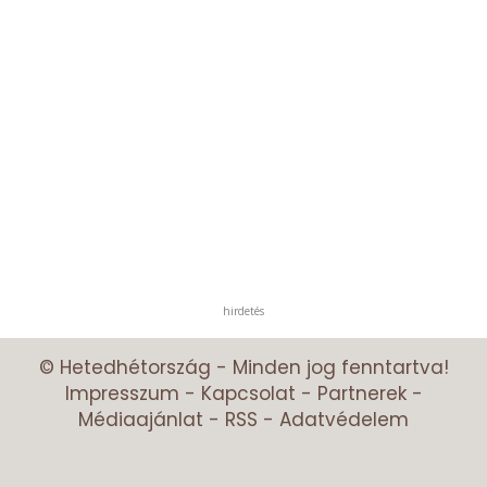
hirdetés
© Hetedhétország - Minden jog fenntartva!
Impresszum
-
Kapcsolat
-
Partnerek
-
Médiaajánlat
-
RSS
-
Adatvédelem