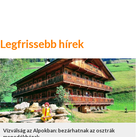
Legfrissebb hírek
Vízválság az Alpokban: bezárhatnak az osztrák
menedékházak