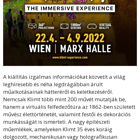
A kiállítás izgalmas információkat közvetít a világ
leghíresebb és néha legdrágábban árult
műalkotásainak hátteréről és keletkezéséről.
Nemcsak Klimt több mint 200 művét mutatják be,
hanem a virtuális felfedezőtúra az 1862-ben született
művész élettörténetét, valamint festői és dekorációs
munkásságát is ismerteti. A nagy építészeti
műemlékek, amelyeken Klimt 35 éves koráig
dolgozott, mechanikusan vagy holografikusan