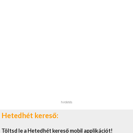
hirdetés
Hetedhét kereső:
Töltsd le a Hetedhét kereső mobil applikációt!