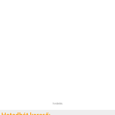
hirdetés
Hetedhét kereső: