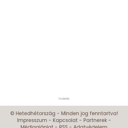
hirdetés
© Hetedhétország - Minden jog fenntartva!
Impresszum
-
Kapcsolat
-
Partnerek
-
Médiaajánlat
-
RSS
-
Adatvédelem