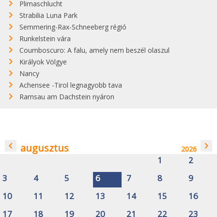
Plimaschlucht
Strabilia Luna Park
Semmering-Rax-Schneeberg régió
Runkelstein vára
Coumboscuro: A falu, amely nem beszél olaszul
Királyok Völgye
Nancy
Achensee -Tirol legnagyobb tava
Ramsau am Dachstein nyáron
navigate_before
navigate_next
augusztus
2026
1
2
3
4
5
6
7
8
9
10
11
12
13
14
15
16
17
18
19
20
21
22
23