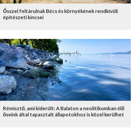
Ősszel feltárulnak Bécs és környékének rendkívüli
építészeti kincsei
Rémisztő, ami kiderült: A Balaton a neolitikumban élő
őseink által tapasztalt állapotokhoz is közel kerülhet