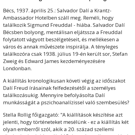
Bécs, 1937. április 25.: Salvador Dalí a Krantz-
Ambassador Hotelben száll meg. Reméli, hogy
találkozik Sigmund Freuddal - hiába. Salvador Dalí
Bécsben bolyong, mentálisan eljátssza a Freuddal
folytatott vágyott beszélgetéseit, és mellékesen a
város és annak művészete inspirálja. A tényleges
találkozóra csak 1938. július 19-én került sor, Stefan
Zweig és Edward James kezdeményezésére
Londonban.
A kiállítás kronologikusan követi végig az időszakot
Dalí Freud írásainak felfedezésétől a személyes
találkozásukig. Mennyire befolyásolta Dalí
munkásságát a pszichoanalízissel való szembesülés?
Stella Rollig főigazgató: "A kiállítások készítése azt
jelenti, hogy történeteket mesélünk - ez a kiállítás két
olyan emberről szól, akik a 20. század szellemi