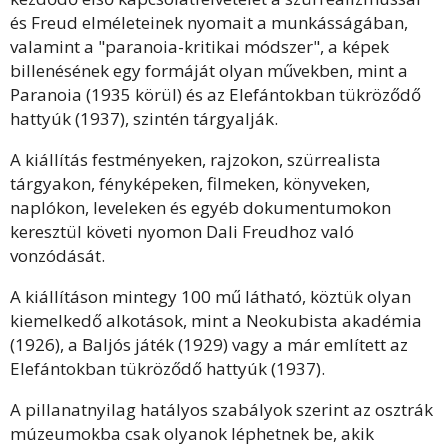
és Freud elméleteinek nyomait a munkásságában,
valamint a "paranoia-kritikai módszer", a képek
billenésének egy formáját olyan művekben, mint a
Paranoia (1935 körül) és az Elefántokban tükröződő
hattyúk (1937), szintén tárgyalják.
A kiállítás festményeken, rajzokon, szürrealista
tárgyakon, fényképeken, filmeken, könyveken,
naplókon, leveleken és egyéb dokumentumokon
keresztül követi nyomon Dali Freudhoz való
vonzódását.
A kiállításon mintegy 100 mű látható, köztük olyan
kiemelkedő alkotások, mint a Neokubista akadémia
(1926), a Baljós játék (1929) vagy a már említett az
Elefántokban tükröződő hattyúk (1937).
A pillanatnyilag hatályos szabályok szerint az osztrák
múzeumokba csak olyanok léphetnek be, akik