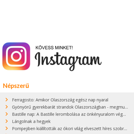
Népszerű
Ferragosto: Amikor Olaszország egész nap nyaral
Gyönyörű gyerekbarát strandok Olaszországban - megmutatjuk a 15 legjobbat
Bastille nap: A Bastille lerombolása az önkényuralom végét jelentette
Lángolnak a hegyek
Pompejiben kiállították az ókori világ elveszett híres szobrának másolatát