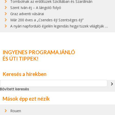
Tombolnak az erdőtüzek Szicíliában és Szardínián
Szent Iván-éj – A lángoló folyó
Graz adventi vásárai
Már 200 éves a „Csendes éj! Szentséges éj!”
A nyári napforduló éjjelén legendás hegyi tüzek világítják meg Zugspitzét
INGYENES PROGRAMAJÁNLÓ
ÉS ÚTI TIPPEK!
Keresés a hírekben
navigate_next
Bővített keresés
Mások épp ezt nézik
Rouen