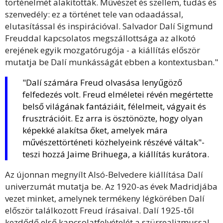
történelmét alakították. Művészet és szellem, tudás és
szenvedély: ez a történet tele van odaadással,
elutasítással és inspirációval. Salvador Dalí Sigmund
Freuddal kapcsolatos megszállottsága az alkotó
erejének egyik mozgatórugója - a kiállítás először
mutatja be Dalí munkásságát ebben a kontextusban."
"Dalí számára Freud olvasása lenyűgöző
felfedezés volt. Freud elméletei révén megértette
belső világának fantáziáit, félelmeit, vágyait és
frusztrációit. Ez arra is ösztönözte, hogy olyan
képekké alakítsa őket, amelyek mára
művészettörténeti közhelyeink részévé váltak"-
teszi hozzá Jaime Brihuega, a kiállítás kurátora.
Az újonnan megnyílt Alsó-Belvedere kiállítása Dalí
univerzumát mutatja be. Az 1920-as évek Madridjába
vezet minket, amelynek termékeny légkörében Dalí
először találkozott Freud írásaival. Dalí 1925-től
kezdődő első kapcsolatfelvételét a szürrealizmussal