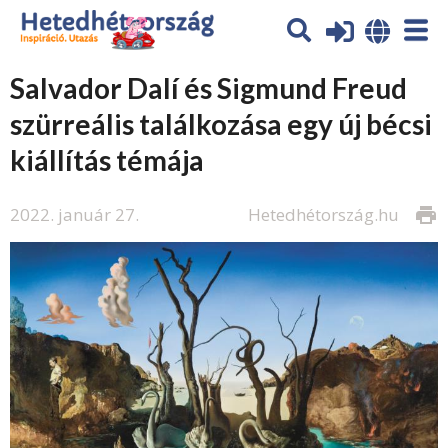
Salvador Dalí és Sigmund Freud
szürreális találkozása egy új bécsi
kiállítás témája
2022. január 27.
Hetedhétország.hu
print