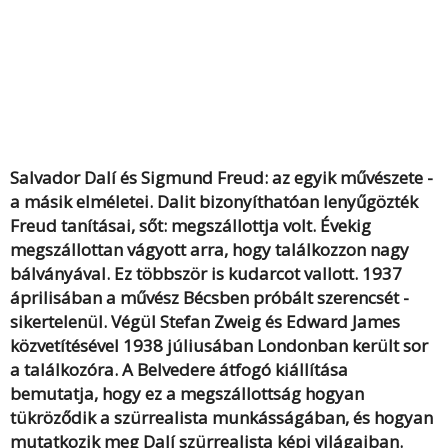
Salvador Dalí és Sigmund Freud: az egyik művészete -
a másik elméletei. Dalit bizonyíthatóan lenyűgözték
Freud tanításai, sőt: megszállottja volt. Évekig
megszállottan vágyott arra, hogy találkozzon nagy
bálványával. Ez többször is kudarcot vallott. 1937
áprilisában a művész Bécsben próbált szerencsét -
sikertelenül. Végül Stefan Zweig és Edward James
közvetítésével 1938 júliusában Londonban került sor
a találkozóra. A Belvedere átfogó kiállítása
bemutatja, hogy ez a megszállottság hogyan
tükröződik a szürrealista munkásságában, és hogyan
mutatkozik meg Dalí szürrealista képi világaiban.