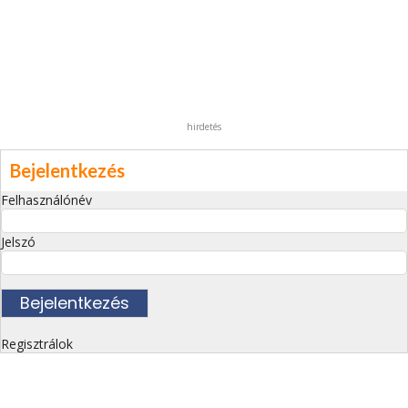
hirdetés
Bejelentkezés
Felhasználónév
Jelszó
Regisztrálok