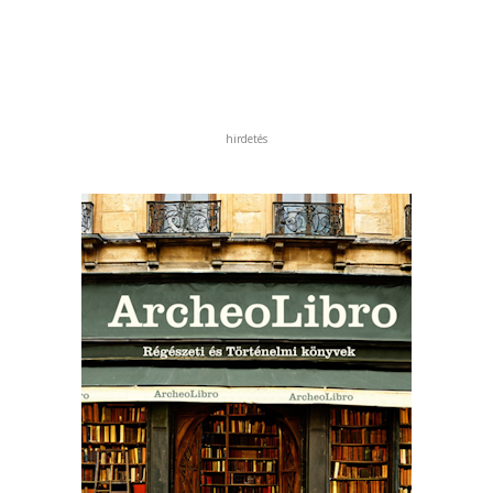
hirdetés