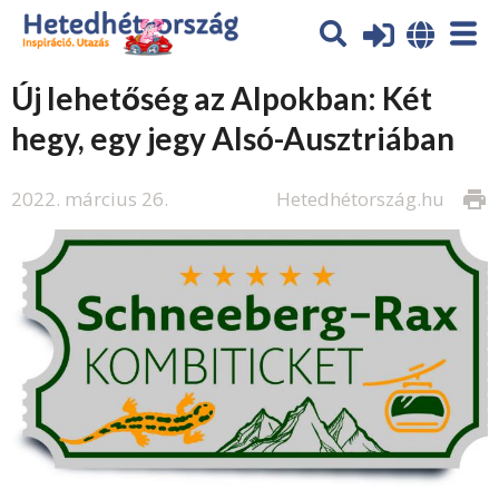
Új lehetőség az Alpokban: Két
hegy, egy jegy Alsó-Ausztriában
2022. március 26.
Hetedhétország.hu
print