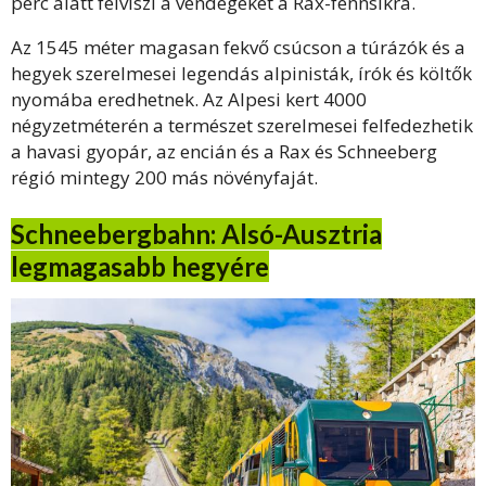
perc alatt felviszi a vendégeket a Rax-fennsíkra.
Az 1545 méter magasan fekvő csúcson a túrázók és a
hegyek szerelmesei legendás alpinisták, írók és költők
nyomába eredhetnek. Az Alpesi kert 4000
négyzetméterén a természet szerelmesei felfedezhetik
a havasi gyopár, az encián és a Rax és Schneeberg
régió mintegy 200 más növényfaját.
Schneebergbahn: Alsó-Ausztria
legmagasabb hegyére