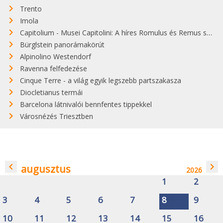
Trento
Imola
Capitolium - Musei Capitolini: A híres Romulus és Remus szobor őrzője
Bürglstein panorámakörút
Alpinolino Westendorf
Ravenna felfedezése
Cinque Terre - a világ egyik legszebb partszakasza
Diocletianus termái
Barcelona látnivalói bennfentes tippekkel
Városnézés Triesztben
navigate_before
navigate_next
augusztus
2026
1
2
3
4
5
6
7
8
9
10
11
12
13
14
15
16