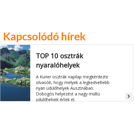
Kapcsolódó hírek
TOP 10 osztrák
nyaralóhelyek
A Kurier osztrák napilap megkérdezte
olvasóit, hogy melyek a legkedveltebb
nyári üdülőhelyek Ausztriában.
Dobogós helyezést a nagy múltú
navigate_next
üdülőhelyek értek el.