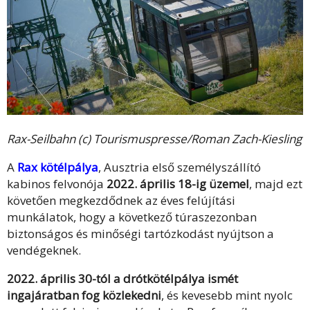
Rax-Seilbahn (c) Tourismuspresse/Roman Zach-Kiesling
A
Rax kötélpálya
, Ausztria első személyszállító
kabinos felvonója
2022. április 18-ig üzemel
, majd ezt
követően megkezdődnek az éves felújítási
munkálatok, hogy a következő túraszezonban
biztonságos és minőségi tartózkodást nyújtson a
vendégeknek.
2022. április 30-tól a drótkötélpálya ismét
ingajáratban fog közlekedni
, és kevesebb mint nyolc