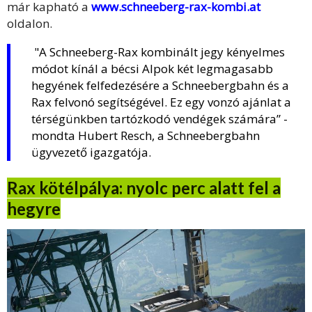
már kapható a
www.schneeberg-rax-kombi.at
oldalon.
"A Schneeberg-Rax kombinált jegy kényelmes
módot kínál a bécsi Alpok két legmagasabb
hegyének felfedezésére a Schneebergbahn és a
Rax felvonó segítségével. Ez egy vonzó ajánlat a
térségünkben tartózkodó vendégek számára” -
mondta Hubert Resch, a Schneebergbahn
ügyvezető igazgatója.
Rax kötélpálya: nyolc perc alatt fel a
hegyre