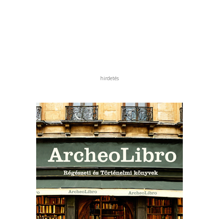
hirdetés