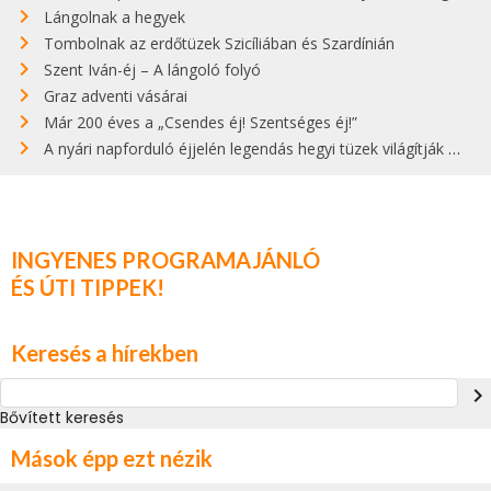
Lángolnak a hegyek
Tombolnak az erdőtüzek Szicíliában és Szardínián
Szent Iván-éj – A lángoló folyó
Graz adventi vásárai
Már 200 éves a „Csendes éj! Szentséges éj!”
A nyári napforduló éjjelén legendás hegyi tüzek világítják meg Zugspitzét
INGYENES PROGRAMAJÁNLÓ
ÉS ÚTI TIPPEK!
Keresés a hírekben
navigate_next
Bővített keresés
Mások épp ezt nézik