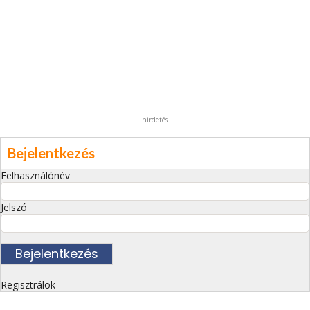
hirdetés
Bejelentkezés
Felhasználónév
Jelszó
Regisztrálok