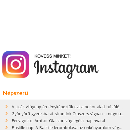
Népszerű
A cicák világnapján fényképeztük ezt a bokor alatt hűsölő cicát Kisorosziban
Gyönyörű gyerekbarát strandok Olaszországban - megmutatjuk a 15 legjobbat
Ferragosto: Amikor Olaszország egész nap nyaral
Bastille nap: A Bastille lerombolása az önkényuralom végét jelentette