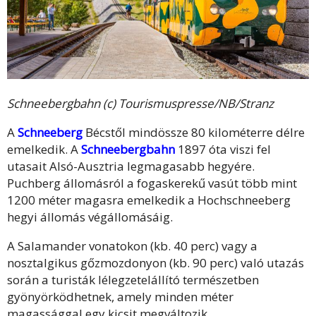
Schneebergbahn (c) Tourismuspresse/NB/Stranz
A
Schneeberg
Bécstől mindössze 80 kilométerre délre
emelkedik. A
Schneebergbahn
1897 óta viszi fel
utasait Alsó-Ausztria legmagasabb hegyére.
Puchberg állomásról a fogaskerekű vasút több mint
1200 méter magasra emelkedik a Hochschneeberg
hegyi állomás végállomásáig.
A Salamander vonatokon (kb. 40 perc) vagy a
nosztalgikus gőzmozdonyon (kb. 90 perc) való utazás
során a turisták lélegzetelállító természetben
gyönyörködhetnek, amely minden méter
magassággal egy kicsit megváltozik.