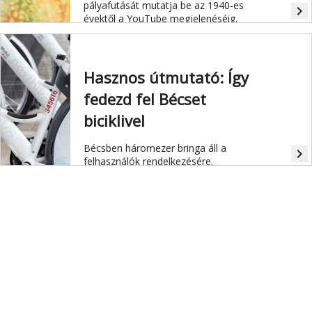
pályafutását mutatja be az 1940-es
navigate_next
évektől a YouTube megjelenéséig.
Hasznos útmutató: Így
fedezd fel Bécset
biciklivel
Bécsben háromezer bringa áll a
navigate_next
felhasználók rendelkezésére.