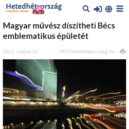
Magyar művész díszítheti Bécs
emblematikus épületét
2022. május 21.
MTI/Hetedhétország.hu
print