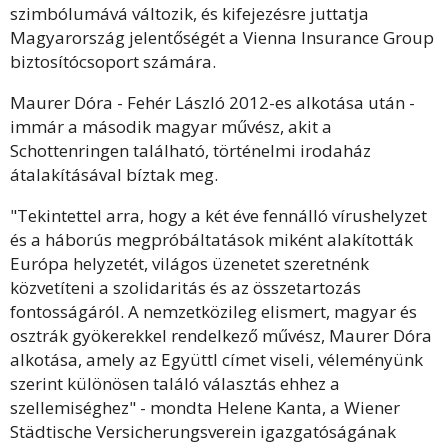
szimbólumává változik, és kifejezésre juttatja
Magyarország jelentőségét a Vienna Insurance Group
biztosítócsoport számára.
Maurer Dóra - Fehér László 2012-es alkotása után -
immár a második magyar művész, akit a
Schottenringen található, történelmi irodaház
átalakításával bíztak meg.
"Tekintettel arra, hogy a két éve fennálló vírushelyzet
és a háborús megpróbáltatások miként alakították
Európa helyzetét, világos üzenetet szeretnénk
közvetíteni a szolidaritás és az összetartozás
fontosságáról. A nemzetközileg elismert, magyar és
osztrák gyökerekkel rendelkező művész, Maurer Dóra
alkotása, amely az Együttl címet viseli, véleményünk
szerint különösen találó választás ehhez a
szellemiséghez" - mondta Helene Kanta, a Wiener
Städtische Versicherungsverein igazgatóságának