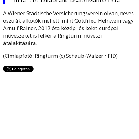
túlra" - mondta el alkotásáról Maurer Dóra.
A Wiener Städtische Versicherungsverein olyan, neves
osztrák alkotók mellett, mint Gottfried Helnwein vagy
Arnulf Rainer, 2012 óta közép- és kelet-európai
művészeket is felkér a Ringturm művészi
átalakítására.
(Címlapfotó: Ringturm (c) Schaub-Walzer / PID)