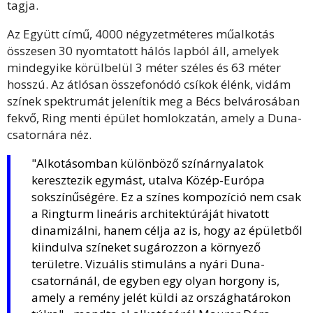
tagja.
Az Együtt című, 4000 négyzetméteres műalkotás
összesen 30 nyomtatott hálós lapból áll, amelyek
mindegyike körülbelül 3 méter széles és 63 méter
hosszú. Az átlósan összefonódó csíkok élénk, vidám
színek spektrumát jelenítik meg a Bécs belvárosában
fekvő, Ring menti épület homlokzatán, amely a Duna-
csatornára néz.
"Alkotásomban különböző színárnyalatok
keresztezik egymást, utalva Közép-Európa
sokszínűségére. Ez a színes kompozíció nem csak
a Ringturm lineáris architektúráját hivatott
dinamizálni, hanem célja az is, hogy az épületből
kiindulva színeket sugározzon a környező
területre. Vizuális stimuláns a nyári Duna-
csatornánál, de egyben egy olyan horgony is,
amely a remény jelét küldi az országhatárokon