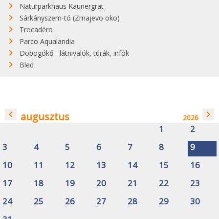
Naturparkhaus Kaunergrat
Sárkányszem-tó (Zmajevo oko)
Trocadéro
Parco Aqualandia
Dobogókő - látnivalók, túrák, infók
Bled
navigate_before
navigate_next
augusztus
2026
1
2
3
4
5
6
7
8
9
10
11
12
13
14
15
16
17
18
19
20
21
22
23
24
25
26
27
28
29
30