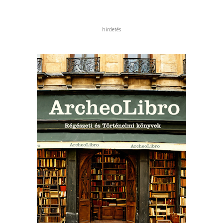
hirdetés