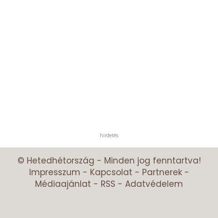
hirdetés
© Hetedhétország - Minden jog fenntartva!
Impresszum
-
Kapcsolat
-
Partnerek
-
Médiaajánlat
-
RSS
-
Adatvédelem