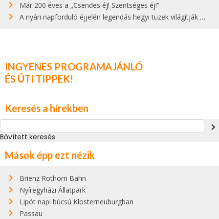
Már 200 éves a „Csendes éj! Szentséges éj!”
A nyári napforduló éjjelén legendás hegyi tüzek világítják meg Zugspitzét
INGYENES PROGRAMAJÁNLÓ
ÉS ÚTI TIPPEK!
Keresés a hírekben
navigate_next
Bővített keresés
Mások épp ezt nézik
Brienz Rothorn Bahn
Nyíregyházi Állatpark
Lipót napi búcsú Klosterneuburgban
Passau