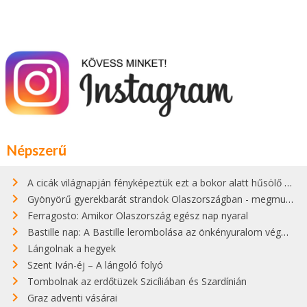
Népszerű
A cicák világnapján fényképeztük ezt a bokor alatt hűsölő cicát Kisorosziban
Gyönyörű gyerekbarát strandok Olaszországban - megmutatjuk a 15 legjobbat
Ferragosto: Amikor Olaszország egész nap nyaral
Bastille nap: A Bastille lerombolása az önkényuralom végét jelentette
Lángolnak a hegyek
Szent Iván-éj – A lángoló folyó
Tombolnak az erdőtüzek Szicíliában és Szardínián
Graz adventi vásárai