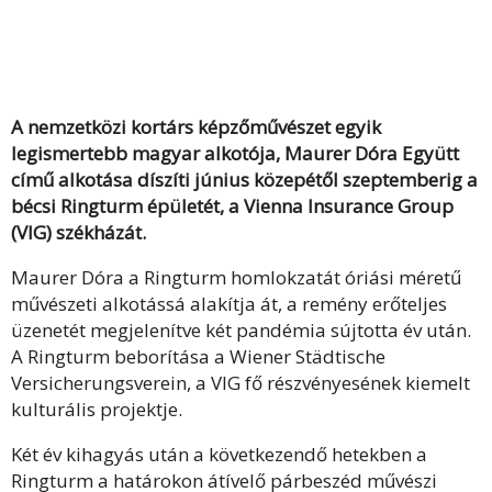
A nemzetközi kortárs képzőművészet egyik
legismertebb magyar alkotója, Maurer Dóra Együtt
című alkotása díszíti június közepétől szeptemberig a
bécsi Ringturm épületét, a Vienna Insurance Group
(VIG) székházát.
Maurer Dóra a Ringturm homlokzatát óriási méretű
művészeti alkotássá alakítja át, a remény erőteljes
üzenetét megjelenítve két pandémia sújtotta év után.
A Ringturm beborítása a Wiener Städtische
Versicherungsverein, a VIG fő részvényesének kiemelt
kulturális projektje.
Két év kihagyás után a következendő hetekben a
Ringturm a határokon átívelő párbeszéd művészi