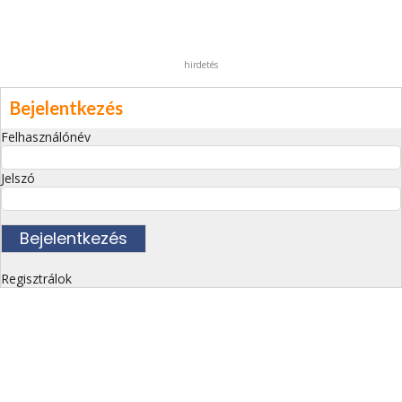
hirdetés
Bejelentkezés
Felhasználónév
Jelszó
Regisztrálok