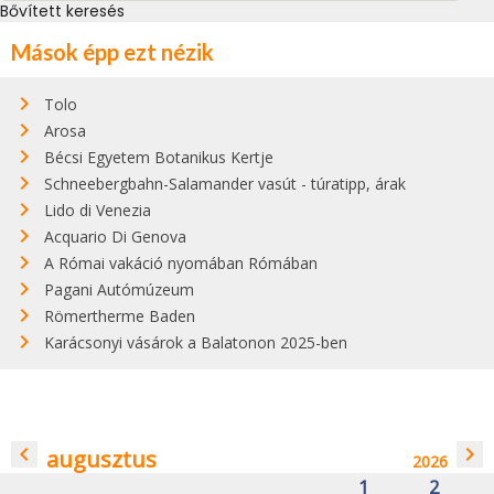
Bővített keresés
Mások épp ezt nézik
Tolo
Arosa
Bécsi Egyetem Botanikus Kertje
Schneebergbahn-Salamander vasút - túratipp, árak
Lido di Venezia
Acquario Di Genova
A Római vakáció nyomában Rómában
Pagani Autómúzeum
Römertherme Baden
Karácsonyi vásárok a Balatonon 2025-ben
navigate_before
navigate_next
augusztus
2026
1
2