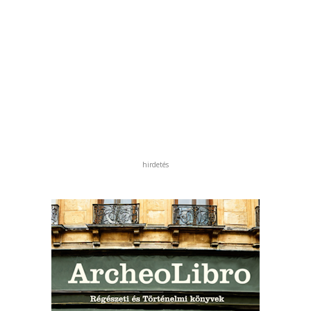
hirdetés