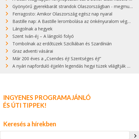
Gyönyörű gyerekbarát strandok Olaszországban - megmutatjuk a 15 legjobbat
Ferragosto: Amikor Olaszország egész nap nyaral
Bastille nap: A Bastille lerombolása az önkényuralom végét jelentette
Lángolnak a hegyek
Szent Iván-éj – A lángoló folyó
Tombolnak az erdőtüzek Szicíliában és Szardínián
Graz adventi vásárai
Már 200 éves a „Csendes éj! Szentséges éj!”
A nyári napforduló éjjelén legendás hegyi tüzek világítják meg Zugspitzét
INGYENES PROGRAMAJÁNLÓ
ÉS ÚTI TIPPEK!
Keresés a hírekben
navigate_next