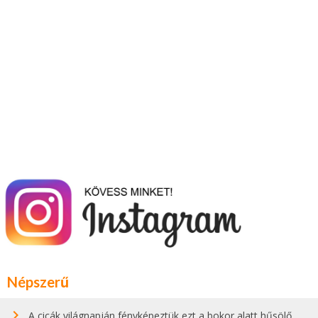
Népszerű
A cicák világnapján fényképeztük ezt a bokor alatt hűsölő cicát Kisorosziban