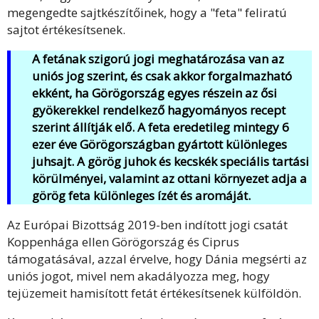
megengedte sajtkészítőinek, hogy a "feta" feliratú
sajtot értékesítsenek.
A fetának szigorú jogi meghatározása van az
uniós jog szerint, és csak akkor forgalmazható
ekként, ha Görögország egyes részein az ősi
gyökerekkel rendelkező hagyományos recept
szerint állítják elő. A feta eredetileg mintegy 6
ezer éve Görögországban gyártott különleges
juhsajt. A görög juhok és kecskék speciális tartási
körülményei, valamint az ottani környezet adja a
görög feta különleges ízét és aromáját.
Az Európai Bizottság 2019-ben indított jogi csatát
Koppenhága ellen Görögország és Ciprus
támogatásával, azzal érvelve, hogy Dánia megsérti az
uniós jogot, mivel nem akadályozza meg, hogy
tejüzemeit hamisított fetát értékesítsenek külföldön.