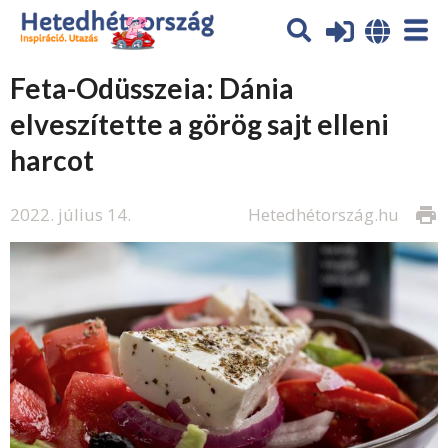
Feta-Odüsszeia: Dánia
elveszítette a görög sajt elleni
harcot
2022. július 14.
Hetedhétország.hu
print