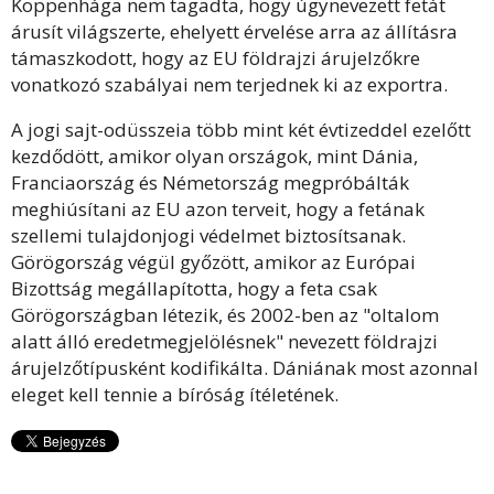
Koppenhága nem tagadta, hogy úgynevezett fetát
árusít világszerte, ehelyett érvelése arra az állításra
támaszkodott, hogy az EU földrajzi árujelzőkre
vonatkozó szabályai nem terjednek ki az exportra.
A jogi sajt-odüsszeia több mint két évtizeddel ezelőtt
kezdődött, amikor olyan országok, mint Dánia,
Franciaország és Németország megpróbálták
meghiúsítani az EU azon terveit, hogy a fetának
szellemi tulajdonjogi védelmet biztosítsanak.
Görögország végül győzött, amikor az Európai
Bizottság megállapította, hogy a feta csak
Görögországban létezik, és 2002-ben az "oltalom
alatt álló eredetmegjelölésnek" nevezett földrajzi
árujelzőtípusként kodifikálta. Dániának most azonnal
eleget kell tennie a bíróság ítéletének.