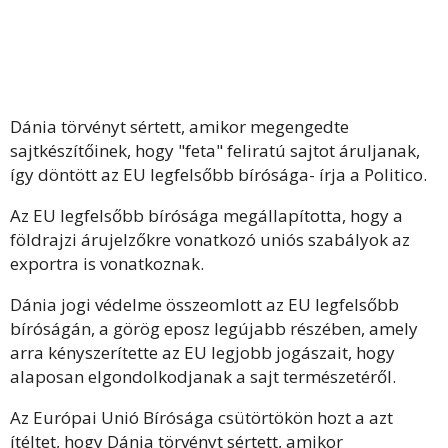
Dánia törvényt sértett, amikor megengedte
sajtkészítőinek, hogy "feta" feliratú sajtot áruljanak,
így döntött az EU legfelsőbb bírósága- írja a
Politico
.
Az EU legfelsőbb bírósága megállapította, hogy a
földrajzi árujelzőkre vonatkozó uniós szabályok az
exportra is vonatkoznak.
Dánia jogi védelme összeomlott az EU legfelsőbb
bíróságán, a görög eposz legújabb részében, amely
arra kényszerítette az EU legjobb jogászait, hogy
alaposan elgondolkodjanak a sajt természetéről.
Az Európai Unió Bírósága csütörtökön hozt a azt
ítéltet, hogy Dánia törvényt sértett, amikor