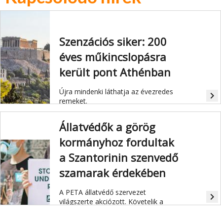
Szenzációs siker: 200
éves műkincslopásra
került pont Athénban
Újra mindenki láthatja az évezredes
navigate_next
remeket.
Állatvédők a görög
kormányhoz fordultak
a Szantorinin szenvedő
szamarak érdekében
A PETA állatvédő szervezet
navigate_next
világszerte akciózott. Követelik a
görög kormánytól, hogy tiltsák be a
szamár- és öszvérlovaglást