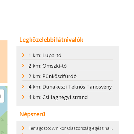
Legközelebbi látnivalók
1 km: Lupa-tó
2 km: Omszki-tó
2 km: Pünkösdfürdő
4 km: Dunakeszi Teknős Tanösvény
4 km: Csillaghegyi strand
Népszerű
Ferragosto: Amikor Olaszország egész nap nyaral