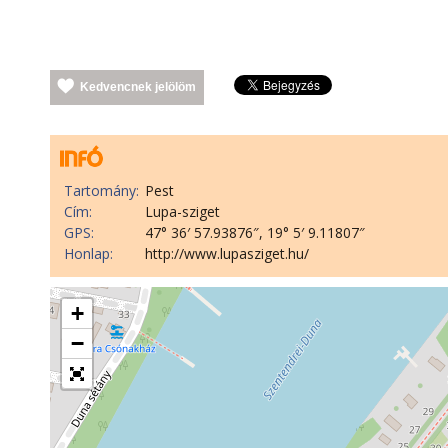
Kedvencnek jelölöm
Tartomány:
Pest
Cím:
Lupa-sziget
GPS:
47° 36′ 57.93876″, 19° 5′ 9.11807″
Honlap:
http://www.lupasziget.hu/
+
−