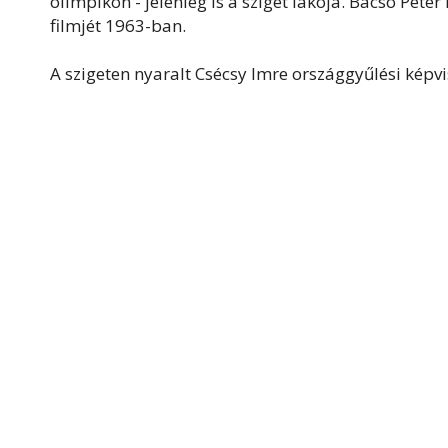
olimpikon - jelenleg is a sziget lakója. Bacsó Péte
filmjét 1963-ban.
A szigeten nyaralt Csécsy Imre országgyűlési képv