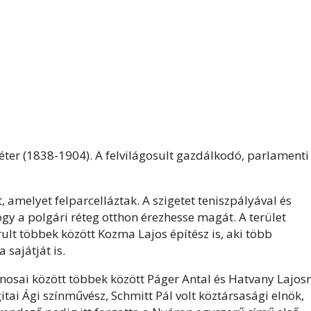
éter (1838-1904). A felvilágosult gazdálkodó, parlamenti
 amelyet felparcelláztak. A szigetet teniszpályával és
ogy a polgári réteg otthon érezhesse magát. A terület
ult többek között Kozma Lajos építész is, aki több
 sajátját is.
onosai között többek között Páger Antal és Hatvany Lajos
itai Ági színművész, Schmitt Pál volt köztársasági elnök,