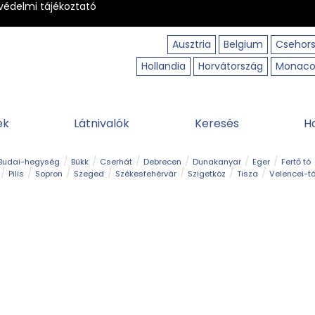
védelmi tájékoztató
Ausztria
Belgium
Csehor
Hollandia
Horvátország
Monac
ek
Látnivalók
Keresés
H
Budai-hegység
Bükk
Cserhát
Debrecen
Dunakanyar
Eger
Fertő tó
Pilis
Sopron
Szeged
Székesfehérvár
Szigetköz
Tisza
Velencei-t
Kilátó
Kirándulóhely
Kisvasút
Kuriózum
Lombkoronasétány
Múzeu