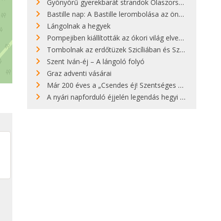
Gyönyörű gyerekbarát strandok Olaszországban - megmutatjuk a 15 legjobbat
Bastille nap: A Bastille lerombolása az önkényuralom végét jelentette
Lángolnak a hegyek
Pompejiben kiállították az ókori világ elveszett híres szobrának másolatát
Tombolnak az erdőtüzek Szicíliában és Szardínián
Szent Iván-éj – A lángoló folyó
Graz adventi vásárai
Már 200 éves a „Csendes éj! Szentséges éj!”
A nyári napforduló éjjelén legendás hegyi tüzek világítják meg Zugspitzét