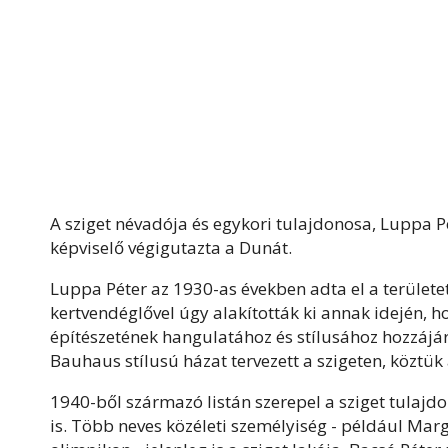
A sziget névadója és egykori tulajdonosa, Luppa P
képviselő végigutazta a Dunát.
Luppa Péter az 1930-as években adta el a területet,
kertvendéglővel úgy alakították ki annak idején, h
építészetének hangulatához és stílusához hozzájár
Bauhaus stílusú házat tervezett a szigeten, köztük a
1940-ből származó listán szerepel a sziget tulajd
is. Több neves közéleti személyiség - például Marg