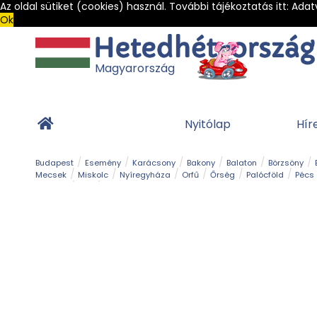
Az oldal sütiket (cookies) használ. További tájékoztatás itt:
Adat
Ok
Magyarország
Nyitólap
Hír
Budapest
Esemény
Karácsony
Bakony
Balaton
Börzsöny
Mecsek
Miskolc
Nyíregyháza
Orfű
Őrség
Palócföld
Pécs
Barlang
Bob
Gyógyfürdő
Hegy és csúcs
Hegyi felvonó
Kerékpár
Templom és kolostor
Vár és kastély
Világörökség