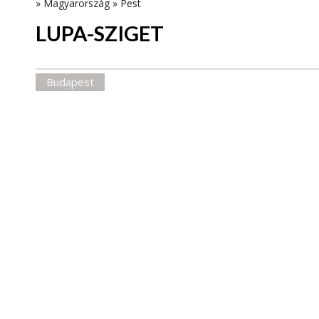
»
Magyarország
»
Pest
LUPA-SZIGET
Budapest