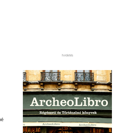
hirdetés
né