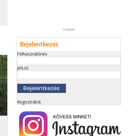
hirdetés
Bejelentkezés
Felhasználónév
Jelszó
Regisztrálok