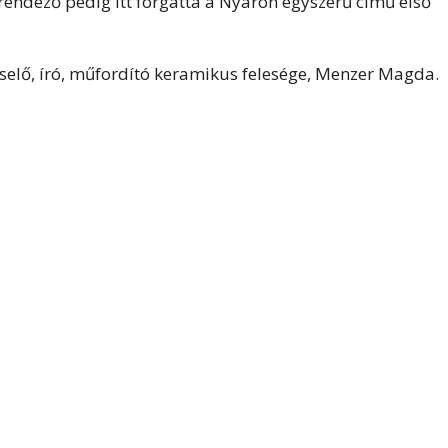
r rendező pedig itt forgatta a Nyáron egyszerű című első
iselő, író, műfordító keramikus felesége, Menzer Magda.