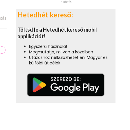
hirdetés
Hetedhét kereső:
tás
Töltsd le a Hetedhét kereső mobil
applikációt!
Egyszerű használat
Megmutatja, mi van a közelben
Utazáshoz nélkülözhetetlen: Magyar és
külföldi úticélok