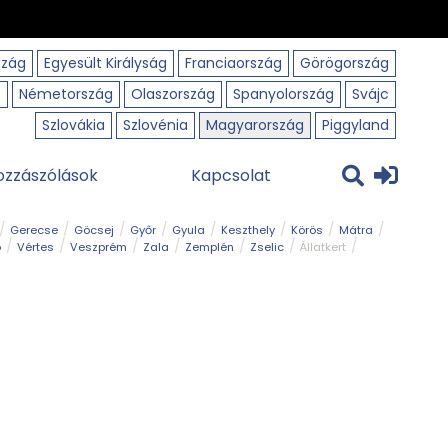
szág
Egyesült Királyság
Franciaország
Görögország
o
Németország
Olaszország
Spanyolország
Svájc
Szlovákia
Szlovénia
Magyarország
Piggyland
ozzászólások
Kapcsolat
Gerecse
Göcsej
Győr
Gyula
Keszthely
Körös
Mátra
ó
Vértes
Veszprém
Zala
Zemplén
Zselic
Állatkert
m
Nemzeti Park
Szabadstrand
Szurdok
Tanösvény
Tavak