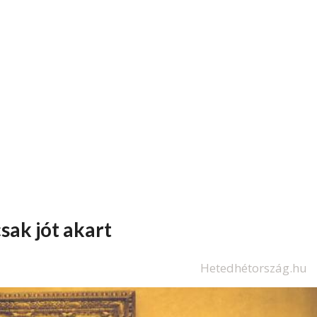
csak jót akart
Hetedhétország.hu