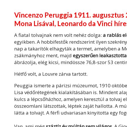
Vincenzo Peruggia 1911. augusztus 21
Mona Lisával, Leonardo da Vinci híre
A fiatal tolvajnak nem volt nehéz dolga:
a rablás el
egyikben. A hobbifestők rendszerint ilyen szekrén
nap a takarítók elhagyták a termet, amelyben a Mon
zsákmányhoz ment, majd
egyszerűen leakasztotta
ábrázolja, elég kicsi, mindössze 76,8-szor 53 cent
Hétfő volt, a Louvre zárva tartott.
Peuggia ismerte a párizsi múzeumot, 1910 október
Lisa védőrétegének kialakításában is. Mindent alap
kulcs a lépcsőházhoz, amelyen keresztül a tolvaj e
összeomlani látszottak, léptek zaját hallotta. A 
látta a tolvajt. A férfi udvariasan kinyitotta egy 
Van, ami még
száztíz év múltán sem világos
. A Gi