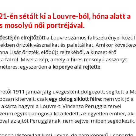
-én sétált ki a Louvre-ból, hóna alatt a
s mosolyú női portréjával.
őestéjén elrejtőzött
a Louvre számos faliszekrényei közül
yekben őrizték vásznaikat és palettáikat. Amikor következ
a Lisát őrizték, előbújt rejtekéből, a kincset érő
a falról. Mivel a kép, amely a híres mosolyú asszonyt
iméteres, egyszerűen
a köpenye alá rejtette
.
étől 1911 januárjáig üvegesként dolgozott, segített a 
osan kitervelt, csak
egy dolog siklott félre
: nem volt jó a
l akarta hagyni a Louvre-t. Vincenzo Peruggia tervei
múzeum egyik bádogosa közeledett, az egyetlen ember, aki
fogóval az ajtót Peruggiának, nem sejtve, miben segédkezik.
oconda viszonylag kicsi ugyan, de nem könnyű. Leonardo