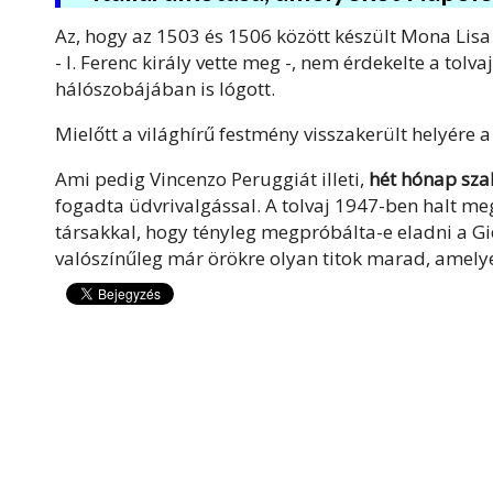
Az, hogy az 1503 és 1506 között készült Mona Lisa 
- I. Ferenc király vette meg -, nem érdekelte a tolv
hálószobájában is lógott.
Mielőtt a világhírű festmény visszakerült helyére 
Ami pedig Vincenzo Peruggiát illeti,
hét hónap szab
fogadta üdvrivalgással. A tolvaj 1947-ben halt me
társakkal, hogy tényleg megpróbálta-e eladni a G
valószínűleg már örökre olyan titok marad, amely