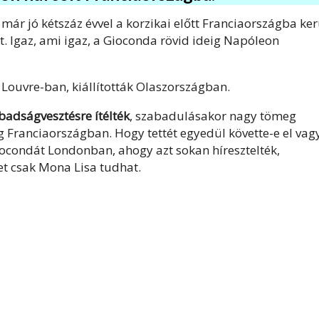
már jó kétszáz évvel a korzikai előtt Franciaországba ker
ajt. Igaz, ami igaz, a Gioconda rövid ideig Napóleon
a Louvre-ban, kiállították Olaszországban.
adságvesztésre ítélték
, szabadulásakor nagy tömeg
g Franciaországban. Hogy tettét egyedül követte-e el vag
iocondát Londonban, ahogy azt sokan híresztelték,
et csak Mona Lisa tudhat.