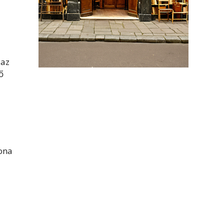
 az
ő
Mona