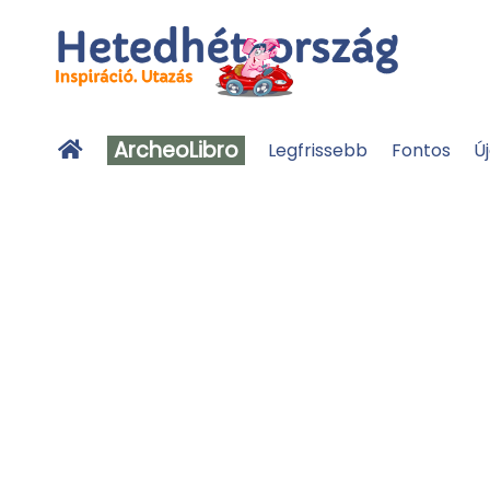
ArcheoLibro
Legfrissebb
Fontos
Ú