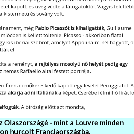
etet kapott, és üveg védte a látogatóktól. Vagyis felettéb
 kistermetű és sovány volt.
utánament, még
Pablo Picassót is kihallgatták
, Guillaume
löcben is kellett töltenie. Picasso - akkoriban fiatal
 kis ibériai szobrot, amelyet Appolinaire-nél hagyott, d
ták el.
adta a reményt,
a rejtélyes mosolyú nő helyét pedig egy
z nemes Raffaello által festett portréja.
ri firenzei műkereskedő kapott egy levelet Peruggiától. A
sza akarja adni Itáliának
a képet. Cserébe félmillió lírát k
elfogták
. A bíróság előtt azt mondta,
az Olaszországé - mint a Louvre minden
eon hurcolt Franciaországba.