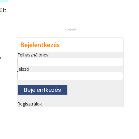
ült
hirdetés
Bejelentkezés
Felhasználónév
y
Jelszó
Regisztrálok