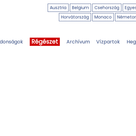
Ausztria
Belgium
Csehország
Egyes
Horvátország
Monaco
Németor
Régészet
jdonságok
Archívum
Vízpartok
Heg