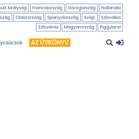
ült Királyság
Franciaország
Görögország
Hollandia
szág
Olaszország
Spanyolország
Svájc
Szlovákia
Szlovénia
Magyarország
Piggyland
AZ ÚTIKÖNYV
ycsúcsok