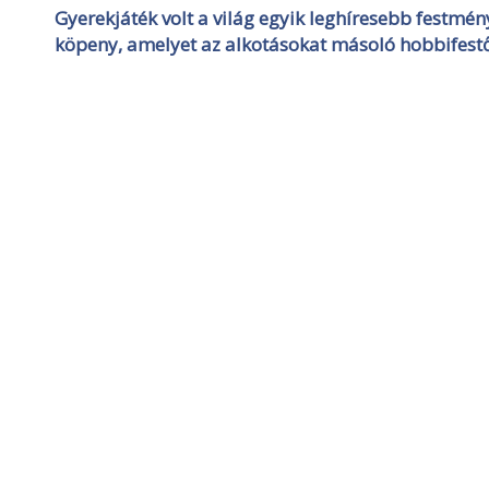
Gyerekjáték volt a világ egyik leghíresebb festmén
köpeny, amelyet az alkotásokat másoló hobbifestő