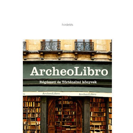
hirdetés