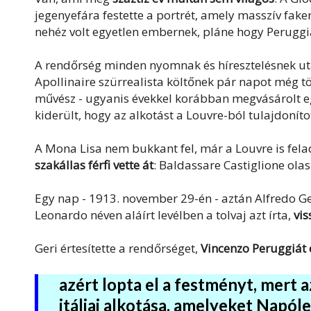
jegenyefára festette a portrét, amely masszív faker
nehéz volt egyetlen embernek, pláne hogy Peruggia
A rendőrség minden nyomnak és híresztelésnek 
Apollinaire szürrealista költőnek pár napot még töm
művész - ugyanis évekkel korábban megvásárolt egy
kiderült, hogy az alkotást a Louvre-ból tulajdonítot
A Mona Lisa nem bukkant fel, már a Louvre is fel
szakállas férfi vette át
: Baldassare Castiglione olas
Egy nap - 1913. november 29-én - aztán Alfredo Ge
Leonardo néven aláírt levélben a tolvaj azt írta,
vis
Geri értesítette a rendőrséget,
Vincenzo Peruggiát 
azért lopta el a festményt, mert 
itáliai alkotása, amelyeket Napól