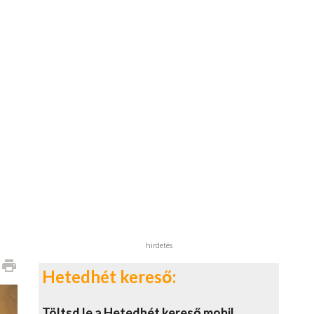
hirdetés
print
Hetedhét kereső:
Töltsd le a Hetedhét kereső mobil