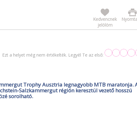
Kedvencnek
Nyomta
jelölöm
Ezt a helyet még nem értékelték. Legyél Te az első:
zkammergut Trophy Ausztria legnagyobb MTB maratonja. 
achstein-Salzkammergut régión keresztül vezető hosszú
zé sorolható.