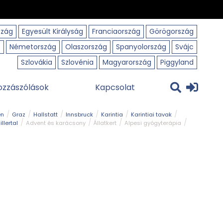
szág
Egyesült Királyság
Franciaország
Görögország
o
Németország
Olaszország
Spanyolország
Svájc
Szlovákia
Szlovénia
Magyarország
Piggyland
ozzászólások
Kapcsolat
en
Graz
Hallstatt
Innsbruck
Karintia
Karintiai tavak
illertal
Advent és karácsony
Állatkert
Alpesi gyógyterápia
park
Kerékpár
Kilátó
Korcsolyapálya
Magyar kapcsolat
avak
Tél
Téli túrázás
Templom és kolostor
Természeti park