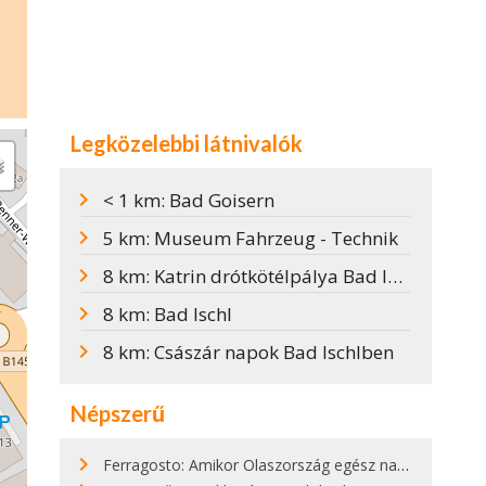
Legközelebbi látnivalók
< 1 km: Bad Goisern
5 km: Museum Fahrzeug - Technik
8 km: Katrin drótkötélpálya Bad Ischlben
8 km: Bad Ischl
8 km: Császár napok Bad Ischlben
Népszerű
Ferragosto: Amikor Olaszország egész nap nyaral