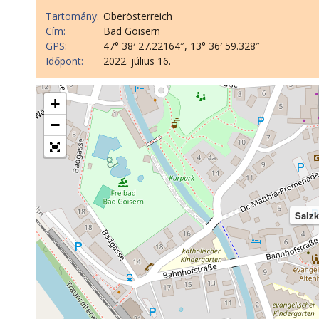
Tartomány:
Oberösterreich
Cím:
Bad Goisern
GPS:
47° 38′ 27.22164″, 13° 36′ 59.328″
Időpont:
2022. július 16.
+
−
Salz