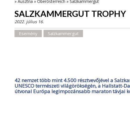
»
Ausztria
»
Oberösterreich
»
Salzkammergut
SALZKAMMERGUT TROPHY
2022. július 16.
Esemény
Salzkammergut
42 nemzet több mint 4.500 résztvevőjével a Sal
UNESCO természeti világörökségén, a Hallstatt-D
útvonal Európa legimpozánsabb maraton távjai kö