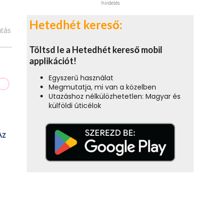
hirdetés
Hetedhét kereső:
tás
Töltsd le a Hetedhét kereső mobil
applikációt!
Egyszerű használat
Megmutatja, mi van a közelben
Utazáshoz nélkülözhetetlen: Magyar és
külföldi úticélok
Az