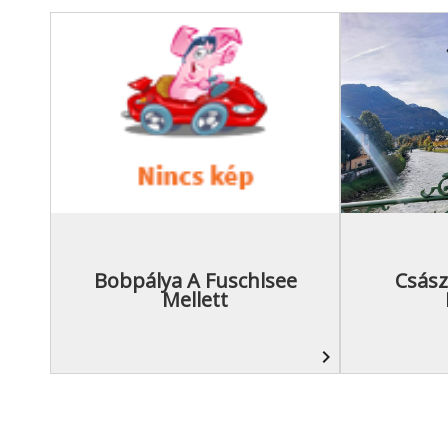
Bobpálya A Fuschlsee
Csás
Mellett
navigate_next