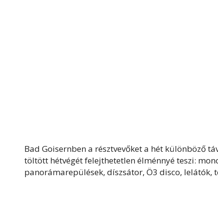
Bad Goisernben a résztvevőket a hét különböző táv 
töltött hétvégét felejthetetlen élménnyé teszi: mon
panorámarepülések, díszsátor, Ö3 disco, lelátók,