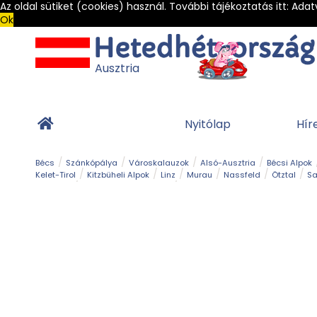
Az oldal sütiket (cookies) használ. További tájékoztatás itt:
Adat
Ok
Ausztria
Nyitólap
Hír
Bécs
Szánkópálya
Városkalauzok
Alsó-Ausztria
Bécsi Alpok
Kelet-Tirol
Kitzbüheli Alpok
Linz
Murau
Nassfeld
Ötztal
Sa
Alpesi út
Ásványok & Kristályok
Barlang
Bob
Csúszda
Esemény
Gleccser
Gyerek t
Múzeum
Óriásroller és mountaincart
Osztrák ételek
Park és kert
Túra
Vár és kastély
Világörökség
Vízesés
Zöldturista