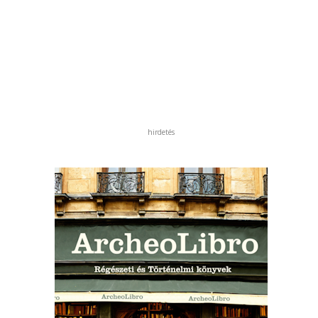
hirdetés