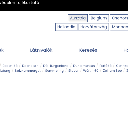
védelmi tájékoztató
Ausztria
Belgium
Csehor
Hollandia
Horvátország
Monac
ek
Látnivalók
Keresés
H
Boden-tó
Dachstein
Dél-Burgenland
Duna mentén
Fertő tó
Gerlitz
lzburg
Salzkammergut
Semmering
Stubai
Wörthi-tó
Zell am See
Z
úraút
Határélmény
Hegy és csúcs
Hegyi gyerekvilág
Húsvét
Kaland
Régiók
Sisi nyomában
Strand és fürdő
Szabadidőpark
Szurdok
T