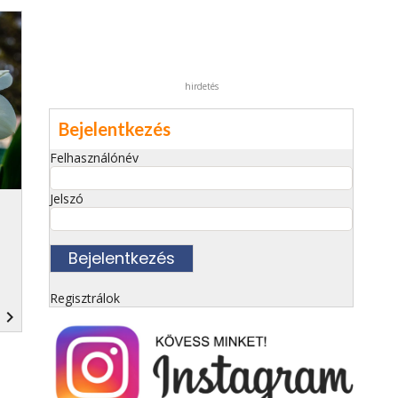
hirdetés
Bejelentkezés
Felhasználónév
Jelszó
Regisztrálok
navigate_next