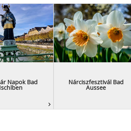
zár Napok Bad
Nárciszfesztivál Bad
Ischlben
Aussee
navigate_next