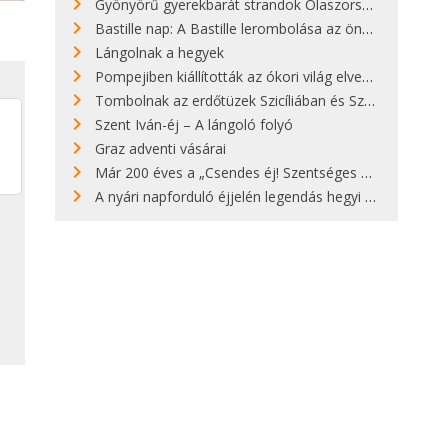
Gyönyörű gyerekbarát strandok Olaszországban - megmutatjuk a 15 legjobbat
Bastille nap: A Bastille lerombolása az önkényuralom végét jelentette
Lángolnak a hegyek
Pompejiben kiállították az ókori világ elveszett híres szobrának másolatát
Tombolnak az erdőtüzek Szicíliában és Szardínián
Szent Iván-éj – A lángoló folyó
Graz adventi vásárai
Már 200 éves a „Csendes éj! Szentséges éj!”
A nyári napforduló éjjelén legendás hegyi tüzek világítják meg Zugspitzét