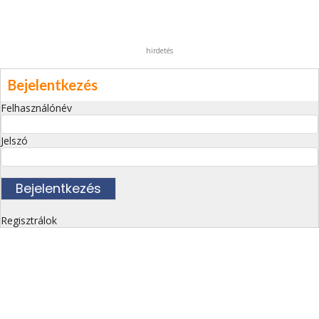
hirdetés
Bejelentkezés
Felhasználónév
Jelszó
Regisztrálok