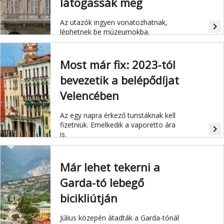
látogassák meg
Az utazók ingyen vonatozhatnak,
navigate_next
léphetnek be múzeumokba.
Most már fix: 2023-tól
bevezetik a belépődíjat
Velencében
Az egy napra érkező turistáknak kell
fizetniük. Emelkedik a vaporetto ára
navigate_next
is.
Már lehet tekerni a
Garda-tó lebegő
bicikliútján
Július közepén átadták a Garda-tónál