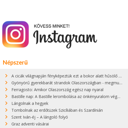
Népszerű
A cicák világnapján fényképeztük ezt a bokor alatt hűsölő cicát Kisorosziban
Gyönyörű gyerekbarát strandok Olaszországban - megmutatjuk a 15 legjobbat
Ferragosto: Amikor Olaszország egész nap nyaral
Bastille nap: A Bastille lerombolása az önkényuralom végét jelentette
Lángolnak a hegyek
Tombolnak az erdőtüzek Szicíliában és Szardínián
Szent Iván-éj – A lángoló folyó
Graz adventi vásárai