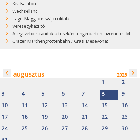
Kis-Balaton
Wechselland
Lago Maggiore svájci oldala
Veresegyházi-tó
A legszebb strandok a toszkán tengerparton Livorno és Maremma között
Grazer Märchengrottenbahn / Grazi Mesevonat
navigate_before
navigate_next
augusztus
2026
1
2
3
4
5
6
7
8
9
10
11
12
13
14
15
16
17
18
19
20
21
22
23
24
25
26
27
28
29
30
31