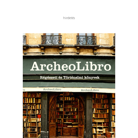
hirdetés