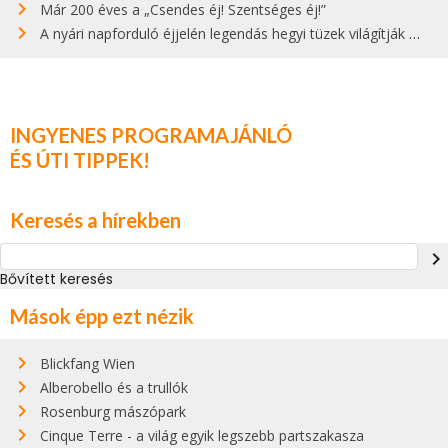
Már 200 éves a „Csendes éj! Szentséges éj!”
A nyári napforduló éjjelén legendás hegyi tüzek világítják meg Zugspitzét
INGYENES PROGRAMAJÁNLÓ
ÉS ÚTI TIPPEK!
Keresés a hírekben
navigate_next
Bővített keresés
Mások épp ezt nézik
Blickfang Wien
Alberobello és a trullók
Rosenburg mászópark
Cinque Terre - a világ egyik legszebb partszakasza