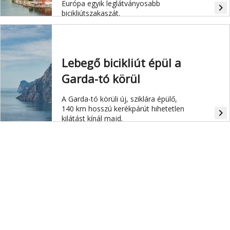
Európa egyik leglátványosabb
navigate_next
bicikliútszakaszát.
Lebegő bicikliút épül a
Garda-tó körül
A Garda-tó körüli új, sziklára épülő,
140 km hosszú kerékpárút hihetetlen
navigate_next
kilátást kínál majd.