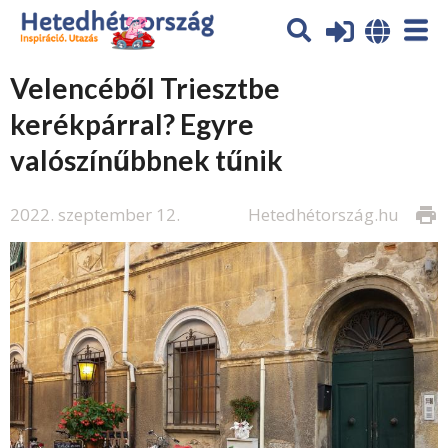
Velencéből Triesztbe
kerékpárral? Egyre
valószínűbbnek tűnik
2022. szeptember 12.
Hetedhétország.hu
print