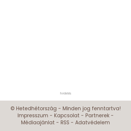
hirdetés
© Hetedhétország - Minden jog fenntartva!
Impresszum
-
Kapcsolat
-
Partnerek
-
Médiaajánlat
-
RSS
-
Adatvédelem