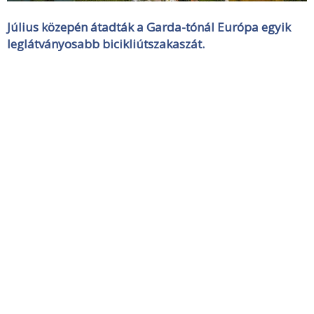
Július közepén átadták a Garda-tónál Európa egyik
leglátványosabb bicikliútszakaszát.