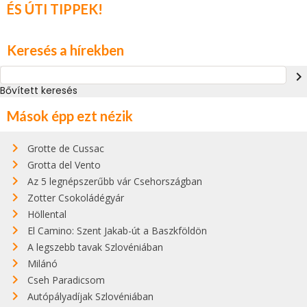
ÉS ÚTI TIPPEK!
Keresés a hírekben
navigate_next
Bővített keresés
Mások épp ezt nézik
Grotte de Cussac
Grotta del Vento
Az 5 legnépszerűbb vár Csehországban
Zotter Csokoládégyár
Höllental
El Camino: Szent Jakab-út a Baszkföldön
A legszebb tavak Szlovéniában
Milánó
Cseh Paradicsom
Autópályadíjak Szlovéniában