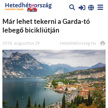
Már lehet tekerni a Garda-tó
lebegő bicikliútján
2018. augusztus 29.
Hetedhétország.hu
print