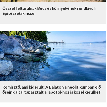
Ősszel feltárulnak Bécs és környékének rendkívüli
építészeti kincsei
Rémisztő, ami kiderült: A Balaton a neolitikumban élő
őseink által tapasztalt állapotokhoz is közel kerülhet