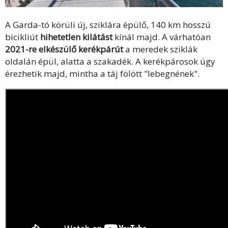
A Garda-tó körüli új, sziklára épülő, 140 km hosszú
bicikliút
hihetetlen kilátást
kínál majd. A várhatóan
2021-re elkészülő kerékpárút
a meredek sziklák
oldalán épül, alatta a szakadék. A kerékpárosok úgy
érezhetik majd, mintha a táj fölött "lebegnének".