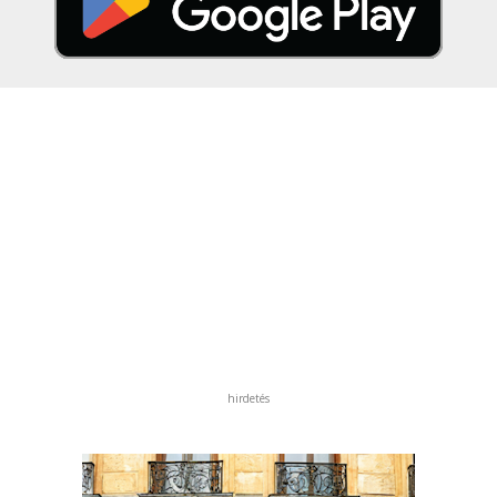
hirdetés