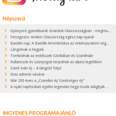
Népszerű
Gyönyörű gyerekbarát strandok Olaszországban - megmutatjuk a 15 legjobbat
Ferragosto: Amikor Olaszország egész nap nyaral
Bastille nap: A Bastille lerombolása az önkényuralom végét jelentette
Lángolnak a hegyek
Tombolnak az erdőtüzek Szicíliában és Szardínián
Kullancsok és szúnyogok terjednek az alpesi legelőkön
Szent Iván-éj – A lángoló folyó
Graz adventi vásárai
Már 200 éves a „Csendes éj! Szentséges éj!”
A nyári napforduló éjjelén legendás hegyi tüzek világítják meg Zugspitzét
INGYENES PROGRAMAJÁNLÓ