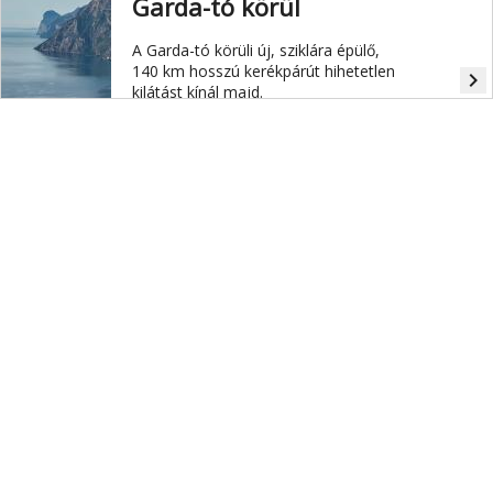
Garda-tó körül
A Garda-tó körüli új, sziklára épülő,
140 km hosszú kerékpárút hihetetlen
navigate_next
kilátást kínál majd.