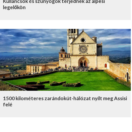
Kullancsok és szúnyogok terjednek az alpesi
legelőkön
1500 kilométeres zarándokút-hálózat nyílt meg Assisi
felé