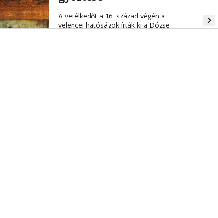
A vetélkedőt a 16. század végén a
navigate_next
velencei hatóságok írták ki a Dózse-
palotát
díszítő freskó újrafestésére. A győztes
a velencei festő, Tintoretto lett.