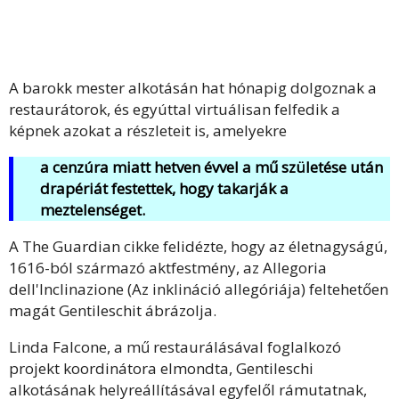
A barokk mester alkotásán hat hónapig dolgoznak a
restaurátorok, és egyúttal virtuálisan felfedik a
képnek azokat a részleteit is, amelyekre
a cenzúra miatt hetven évvel a mű születése után
drapériát festettek, hogy takarják a
meztelenséget.
A The Guardian cikke felidézte, hogy az életnagyságú,
1616-ból származó aktfestmény, az Allegoria
dell'Inclinazione (Az inklináció allegóriája) feltehetően
magát Gentileschit ábrázolja.
Linda Falcone, a mű restaurálásával foglalkozó
projekt koordinátora elmondta, Gentileschi
alkotásának helyreállításával egyfelől rámutatnak,