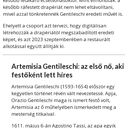
később letakaró ecsetvonásoktól. Mint elmondták: a
később ráfestett drapériát nem lehet eltávolítani,
mivel azzal tönkretennék Gentileschi eredeti művét is.
Ehelyett a csoport azt tervezi, hogy digitálisan
létrehozzák a drapériától megszabadított eredeti
képet, és azt 2023 szeptemberében a restaurált
alkotással együtt állítják ki.
Artemisia Gentileschi: az első nő, aki
festőként lett híres
Artemisia Gentileschi (1593-1654) először egy
kegyetlen történet révén vált nevezetessé. Apja,
Orazio Gentileschi maga is ismert festő volt,
Artemisia az ő műhelyében ismerkedett meg a
mesterség titkaival.
1611. május 6-án Agostino Tassi, az apa egyik