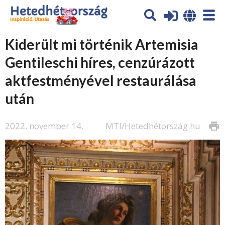
Kiderült mi történik Artemisia
Gentileschi híres, cenzúrázott
aktfestményével restaurálása
után
2022. november 14.
MTI/Hetedhétország.hu
print