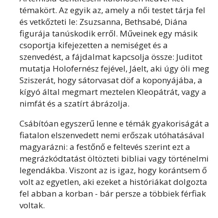
témakört. Az egyik az, amely a női testet tárja fel
és vetkőzteti le: Zsuzsanna, Bethsabé, Diána
figurája tanúskodik erről. Műveinek egy másik
csoportja kifejezetten a nemiséget és a
szenvedést, a fájdalmat kapcsolja össze: Juditot
mutatja Holofernész fejével, Jáelt, aki úgy öli meg
Sziszerát, hogy sátorvasat döf a koponyájába, a
kígyó által megmart meztelen Kleopátrát, vagy a
nimfát és a szatírt ábrázolja.
Csábítóan egyszerű lenne e témák gyakoriságát a
fiatalon elszenvedett nemi erőszak utóhatásával
magyarázni: a festőnő e feltevés szerint ezt a
megrázkódtatást öltözteti bibliai vagy történelmi
legendákba. Viszont az is igaz, hogy korántsem ő
volt az egyetlen, aki ezeket a históriákat dolgozta
fel abban a korban - bár persze a többiek férfiak
voltak.