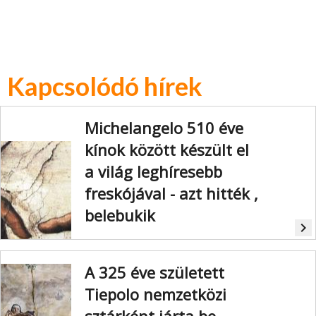
Kapcsolódó hírek
Michelangelo 510 éve
kínok között készült el
a világ leghíresebb
freskójával - azt hitték ,
belebukik
navigate_next
A vatikáni Sixtus-kápolna
mennyezetfreskói Michelangelo
A 325 éve született
legismertebb műve.
Tiepolo nemzetközi