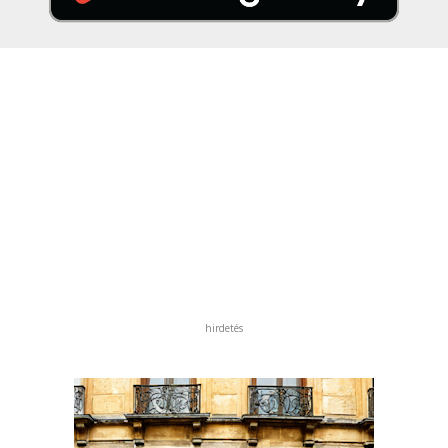
hirdetés