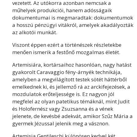
vezetett. Az utókorra azonban nemcsak a
műhelyek produkciói, hanem adósságaik
dokumentumai is megmaradtak: dokumentumok
a hosszú pénzügyi vitákról, amelyek akadályozták
az alkotói munkát.
Viszont éppen ezért a történészek részletekbe
menően ismerik a festőnő mozgalmas életét.
Artemisiára, kortársaihoz hasonlóan, nagy hatást
gyakorolt Caravaggio fény-árnyék technikája,
amelyben a megvilágított testek sötét háttérből
emelkednek ki, és jellemző rá az arckifejezések, a
mozdulatok erőteljessége is. Ez nagyon jól
megfelel az olyan patetikus témáknál, mint Judit
és Holofernész vagy Zsuzsanna és a vének
jelenete, de kevésbé adekvát, amikor Szűz Mária a
gyermek Jézussal jelenik meg a vásznon.
Artemisia Gentileschi különösen kedvel két