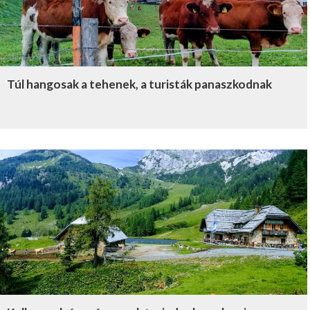
Túl hangosak a tehenek, a turisták panaszkodnak