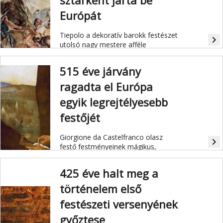
sztárként járta be
Európát
Tiepolo a dekoratív barokk festészet
navigate_next
utolsó nagy mestere afféle
"nemzetközi sztárnak" számított.
515 éve járvány
ragadta el Európa
egyik legrejtélyesebb
festőjét
Giorgione da Castelfranco olasz
navigate_next
festő festményeinek mágikus,
megfejthetetlen ragyogása van.
425 éve halt meg a
történelem első
festészeti versenyének
győztese