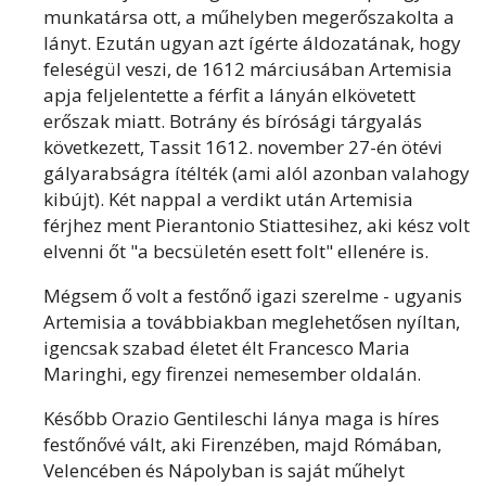
munkatársa ott, a műhelyben megerőszakolta a
lányt. Ezután ugyan azt ígérte áldozatának, hogy
feleségül veszi, de 1612 márciusában Artemisia
apja feljelentette a férfit a lányán elkövetett
erőszak miatt. Botrány és bírósági tárgyalás
következett, Tassit 1612. november 27-én ötévi
gályarabságra ítélték (ami alól azonban valahogy
kibújt). Két nappal a verdikt után Artemisia
férjhez ment Pierantonio Stiattesihez, aki kész volt
elvenni őt "a becsületén esett folt" ellenére is.
Mégsem ő volt a festőnő igazi szerelme - ugyanis
Artemisia a továbbiakban meglehetősen nyíltan,
igencsak szabad életet élt Francesco Maria
Maringhi, egy firenzei nemesember oldalán.
Később Orazio Gentileschi lánya maga is híres
festőnővé vált, aki Firenzében, majd Rómában,
Velencében és Nápolyban is saját műhelyt