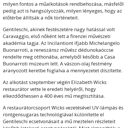
milyen fontos a műalkotások rendbehozása, másfelől
pedig azt is hangsúlyozzák, milyen lényeges, hogy az
előtérbe állítsák a nők történeteit.
Gentileschi, akinek festészetére nagy hatással volt
Caravaggio, első nőként lett a firenzei művészeti
akadémia tagja. Az Incilantiont ifjabb Michelangelo
Buonarroti, a reneszánsz művész dédunokaöccse
rendelte meg otthonába, amelyből később a Casa
Buonarroti múzeum lett. A vászon-olaj festmény
aranyozott keretbe foglalva a mennyezetet díszítette.
Az alkotást szeptember végén Elizabeth Wicks
restaurátor vette le eredeti helyéről, hogy
elkezdődhessen a 400 éves mű megtisztítása.
A restaurátorcsoport Wicks vezetésével UV-lámpás és
röntgensugaras technológiával különítette el
Gentileschi ecsetvonásait a mű meztelen részleteit