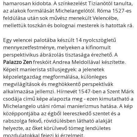
hamarosan kidobta. A színkezelést Tizianótól tanulta,
az alakok formálását Michelangelótól. Róma 1527-es
feldúlása után sok művész menekült Velencébe,
mellettük toszkán és bolognai mesterek is hatottak rá.
Egy velencei palotába készült 14 nyolcszögletű
mennyezetfestménye, melyeken a kifinomult
perspektivikus ábrázolás tisztasága érezhető. A
Palazzo Zen
freskóit Andrea Meldollával készítette.
Képeit manierista stílusjegyek: a jelenetek
képzeletgazdag megformálása, különleges
megvilágítások és meghökkentő perspektívák
alkalmazása jellemzi. Hírnevét 1547-ben a Szent Márk
csodája című képe alapozta meg - ezen kimutatható a
Michelangelo utáni római manierizmus hatása. A kép
középpontjába az égből leereszkedő szentet és a
rabszolga fekvő, rövidülésben látható alakját
helyezte, az őket körülvevő tömeg lendületes
mozdulatokkal fejezi ki érzelmeit.