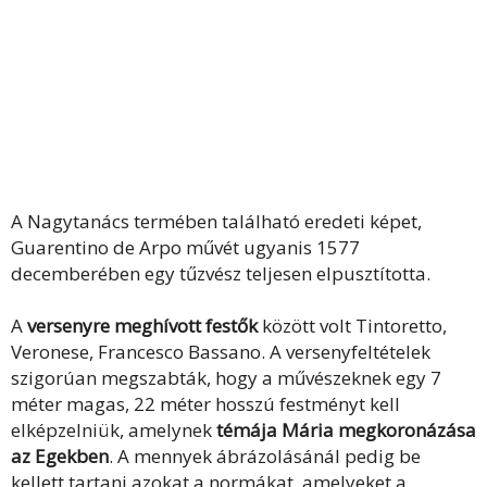
A Nagytanács termében található eredeti képet,
Guarentino de Arpo művét ugyanis 1577
decemberében egy tűzvész teljesen elpusztította.
A
versenyre meghívott festők
között volt Tintoretto,
Veronese, Francesco Bassano. A versenyfeltételek
szigorúan megszabták, hogy a művészeknek egy 7
méter magas, 22 méter hosszú festményt kell
elképzelniük, amelynek
témája Mária megkoronázása
az Egekben
. A mennyek ábrázolásánál pedig be
kellett tartani azokat a normákat, amelyeket a