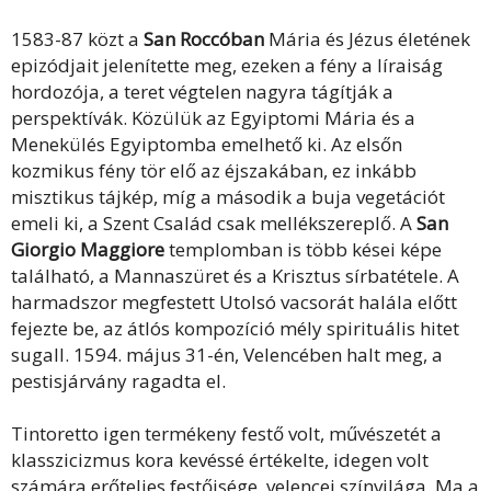
1583-87 közt a
San Roccóban
Mária és Jézus életének
epizódjait jelenítette meg, ezeken a fény a líraiság
hordozója, a teret végtelen nagyra tágítják a
perspektívák. Közülük az Egyiptomi Mária és a
Menekülés Egyiptomba emelhető ki. Az elsőn
kozmikus fény tör elő az éjszakában, ez inkább
misztikus tájkép, míg a második a buja vegetációt
emeli ki, a Szent Család csak mellékszereplő. A
San
Giorgio Maggiore
templomban is több kései képe
található, a Mannaszüret és a Krisztus sírbatétele. A
harmadszor megfestett Utolsó vacsorát halála előtt
fejezte be, az átlós kompozíció mély spirituális hitet
sugall. 1594. május 31-én, Velencében halt meg, a
pestisjárvány ragadta el.
Tintoretto igen termékeny festő volt, művészetét a
klasszicizmus kora kevéssé értékelte, idegen volt
számára erőteljes festőisége, velencei színvilága. Ma a