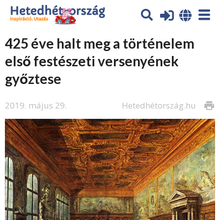
425 éve halt meg a történelem
első festészeti versenyének
győztese
2019. május 29.
Hetedhétország.hu
print