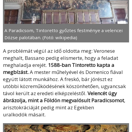
A Paradicsom, Tintoretto győztes festménye a velencei
Dózse palotában. (Fotó: wikipedia)
A problémát végül az idő oldotta meg: Veronese
meghalt, Bassano pedig elismerte, hogy a feladat
meghaladja erejét.
1588-ban Tintoretto kapta a
megbízást.
A mester műhelyével és Domenico fiával
együtt látott munkához. A freskó, bár jórészt ez
utóbbi közreműködésének köszönhetően, ugyancsak
távol került az eredeti elképzeléstől.
Velencét úgy
ábrázolja, mint a Földön megvalósult Paradicsomot
,
arisztokráciáját pedig mint az Egekben
uralkodók másait.