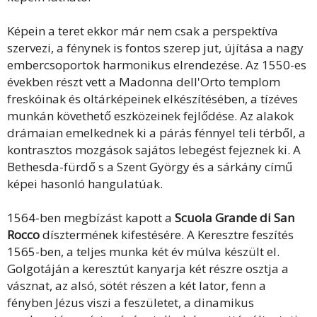
Képein a teret ekkor már nem csak a perspektíva
szervezi, a fénynek is fontos szerep jut, újítása a nagy
embercsoportok harmonikus elrendezése. Az 1550-es
években részt vett a Madonna dell'Orto templom
freskóinak és oltárképeinek elkészítésében, a tízéves
munkán követhető eszközeinek fejlődése. Az alakok
drámaian emelkednek ki a párás fénnyel teli térből, a
kontrasztos mozgások sajátos lebegést fejeznek ki. A
Bethesda-fürdő s a Szent György és a sárkány című
képei hasonló hangulatúak.
1564-ben megbízást kapott a
Scuola Grande di San
Rocco
dísztermének kifestésére. A Keresztre feszítés
1565-ben, a teljes munka két év múlva készült el.
Golgotáján a keresztút kanyarja két részre osztja a
vásznat, az alsó, sötét részen a két lator, fenn a
fényben Jézus viszi a feszületet, a dinamikus