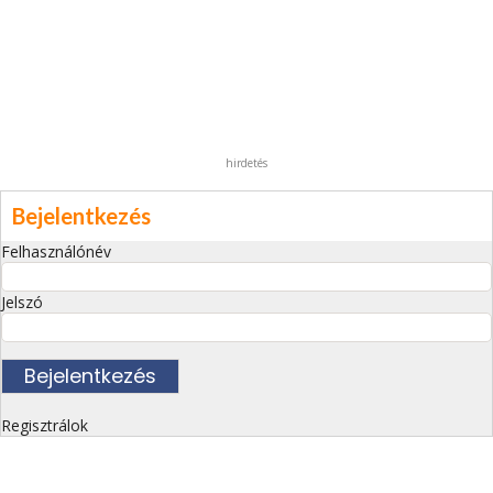
hirdetés
Bejelentkezés
Felhasználónév
Jelszó
Regisztrálok