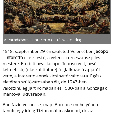
A Paradicsom, Tintoretto (Fotó: wikipedia)
1518. szeptember 29-én született Velencében
Jacopo
Tintoretto
olasz festő, a velencei reneszánsz jeles
mestere.
Eredeti neve Jacopo Robusti volt, nevét
kelmefestő (olaszul tintore) foglalkozású apjáról
vette, a intoretto ennek kicsinyítő változata. Egész
életében szülővárosában élt, de 1547-ben
valószínűleg járt Rómában és 1580-ban a Gonzagák
mantovai udvarában.
Bonifazio Veronese, majd Bordone műhelyében
tanult, egy ideig
Tizianónál inaskodott, de az