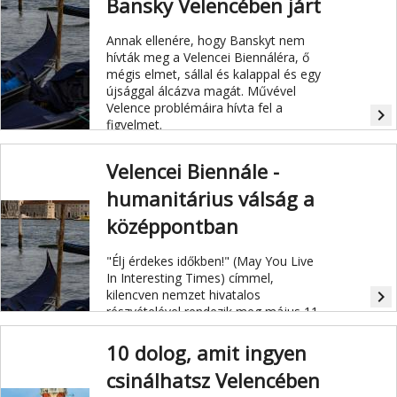
Bansky Velencében járt
Annak ellenére, hogy Banskyt nem
hívták meg a Velencei Biennáléra, ő
mégis elmet, sállal és kalappal és egy
újsággal álcázva magát. Művével
Velence problémáira hívta fel a
navigate_next
figyelmet.
Velencei Biennále -
humanitárius válság a
középpontban
"Élj érdekes időkben!" (May You Live
In Interesting Times) címmel,
kilencven nemzet hivatalos
navigate_next
részvételével rendezik meg május 11.
és november 24. között az 58.
Velencei Nemzetközi Képzőművészeti
10 dolog, amit ingyen
Biennálét.
csinálhatsz Velencében