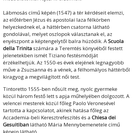
Lábmosás című képén (1547) a tér kérdéseit elemzi,
az előtérben Jézus és apostolai laza félkörben
helyezkednek el, a háttérben csatorna látható
gondolával, melyet oszlopok választanak el, az
enyészpont a képtengelytől balra húzódik. A
Scuola
della Trinita
számára a Teremtés könyvéből festett
jelenetekben ismét Tiziano festésmódját
érzékelhetjük. Az 1550-es évek elejének legnagyobb
műve a Zsuzsanna és a vének, a félhomályos háttérből
kiragyog a megvilágított női test.
Tintoretto 1555-ben nősült meg, nyolc gyermeke
közül három festő lett s apja műhelyében dolgozott. A
velencei mesterek közül főleg Paolo Veronesével
tartotta a kapcsolatot, akinek hatása főleg az
Accademia-beli Keresztrefeszítés és a
Chiesa dei
Gesuitiban
látható Mária Mennybemenetele című
képein látható.