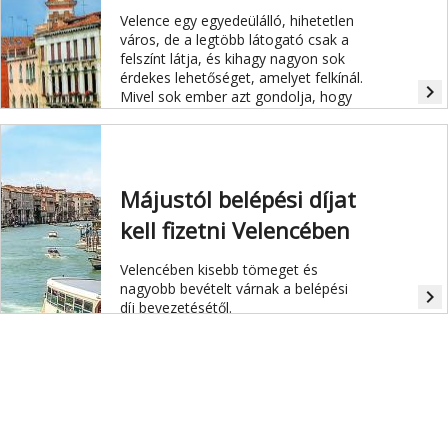
Velence egy egyedeülálló, hihetetlen
város, de a legtöbb látogató csak a
felszínt látja, és kihagy nagyon sok
érdekes lehetőséget, amelyet felkínál.
navigate_next
Mivel sok ember azt gondolja, hogy
Velence egy zsúfolt, drága turista
célpont, összeírtunk egy listát, amivel
megmutatjuk, hogy fel lehet fedezni
egyedül is, ráadásul ingyen!
Májustól belépési díjat
kell fizetni Velencében
Velencében kisebb tömeget és
nagyobb bevételt várnak a belépési
navigate_next
díj bevezetésétől.