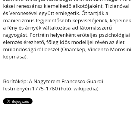
kései reneszánsz kiemelkedő alkotójaként, Tizianóval
és Veronesével együtt emlegetik. Őt tartják a
manierizmus legjelentősebb képviselőjének, képeinek
a fény és árnyék váltakozása ad látomásszerű
ragyogást. Portréin helyenként erőteljes pszichológiai
elemzés érezhető, főleg idős modelljei révén az élet
múlandóságáról beszél (Önarckép, Vincenzo Morosini
képmása).
Borítókép: A Nagyterem Francesco Guardi
festményén 1775-1780 (Fotó: wikipedia)