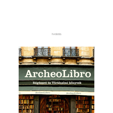
hirdetés