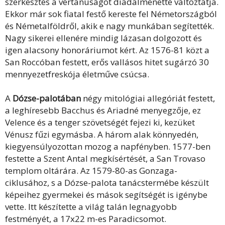
szerkesztés a vértanúságot diadalmenetté változtatja.
Ekkor már sok fiatal festő kereste fel Németországból
és Németalföldről, akik e nagy munkában segítették.
Nagy sikerei ellenére mindig lázasan dolgozott és
igen alacsony honoráriumot kért. Az 1576-81 közt a
San Roccóban festett, erős vallásos hitet sugárzó 30
mennyezetfreskója életműve csúcsa.
A
Dózse-palotában
négy mitológiai allegóriát festett,
a leghíresebb Bacchus és Ariadné menyegzője, ez
Velence és a tenger szövetségét fejezi ki, kezüket
Vénusz fűzi egymásba. A három alak könnyedén,
kiegyensúlyozottan mozog a napfényben. 1577-ben
festette a Szent Antal megkísértését, a San Trovaso
templom oltárára. Az 1579-80-as Gonzaga-
ciklusához, s a Dózse-palota tanácstermébe készült
képeihez gyermekei és mások segítségét is igénybe
vette. Itt készítette a világ talán legnagyobb
festményét, a 17x22 m-es Paradicsomot.