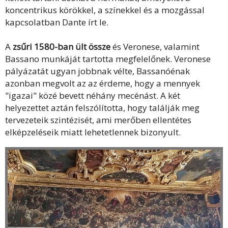
koncentrikus körökkel, a színekkel és a mozgással
kapcsolatban Dante írt le.
A
zsűri 1580-ban ült össze
és Veronese, valamint
Bassano munkáját tartotta megfelelőnek. Veronese
pályázatát ugyan jobbnak vélte, Bassanóénak
azonban megvolt az az érdeme, hogy a mennyek
"igazai" közé bevett néhány mecénást. A két
helyezettet aztán felszólította, hogy találják meg
tervezeteik szintézisét, ami merőben ellentétes
elképzeléseik miatt lehetetlennek bizonyult.