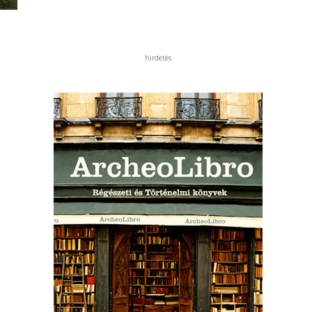
hirdetés