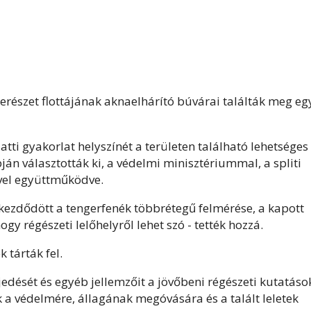
erészet flottájának aknaelhárító búvárai találták meg eg
atti gyakorlat helyszínét a területen található lehetséges
ján választották ki, a védelmi minisztériummal, a spliti
vel együttműködve.
zdődött a tengerfenék többrétegű felmérése, a kapott
gy régészeti lelőhelyről lehet szó - tették hozzá.
 tárták fel.
rjedését és egyéb jellemzőit a jövőbeni régészeti kutatáso
a védelmére, állagának megóvására és a talált leletek