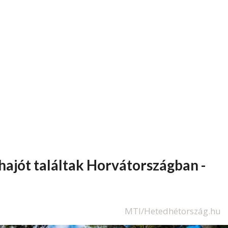
hajót találtak Horvátországban -
MTI/Hetedhétország.hu