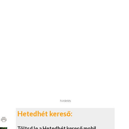
hirdetés
Hetedhét kereső:
print
Töltsd le a Hetedhét kereső mobil