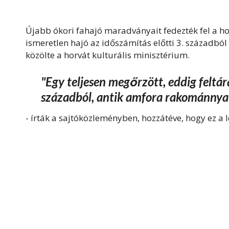
Újabb ókori fahajó maradványait fedezték fel a ho
ismeretlen hajó az időszámítás előtti 3. századbó
közölte a horvát kulturális minisztérium.
"Egy teljesen megőrzött, eddig feltára
századból, antik amfora rakománnyal
- írták a sajtóközleményben, hozzátéve, hogy ez a 