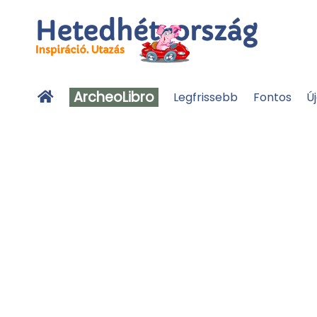
ArcheoLibro
Legfrissebb
Fontos
Ú