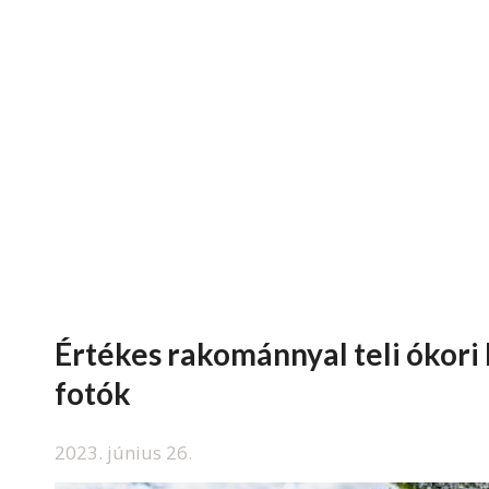
Értékes rakománnyal teli ókori 
fotók
2023. június 26.