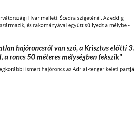
rvátországi Hvar mellett, Šćedra szigeténél. Az eddig
l származik, és rakományával együtt süllyedt a mélybe -
tlan hajóroncsról van szó, a Krisztus előtti 3.
, a roncs 50 méteres mélységben fekszik"
legkorábbi ismert hajóroncs az Adriai-tenger keleti partjá