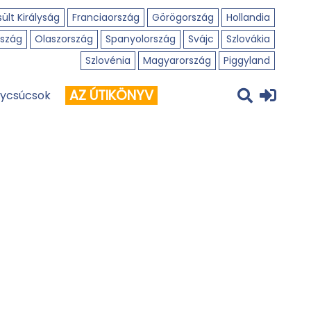
ült Királyság
Franciaország
Görögország
Hollandia
szág
Olaszország
Spanyolország
Svájc
Szlovákia
Szlovénia
Magyarország
Piggyland
AZ ÚTIKÖNYV
ycsúcsok