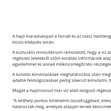
A hajó maradványait a horvát és az olasz haditeng
közös kiképzés során.
A kulturális minisztérium rámutatott, hogy a víz al
régészeti leletekről szóló korábbi információk alap
egyetemmel és annak műkincsmegőrzési részlegé
A kutatás körvonalának meghatározása után megke
adatok feldolgozásával pedig sikerült kimutatni, ho
Magát a hajóroncsot már víz alatt dolgozó régészek
"A lelőhely pontos történelmi összefüggéseit, kite
határozzák meg, amelyek alapján tervek készülnek 