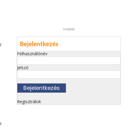
hirdetés
Bejelentkezés
y
Felhasználónév
Jelszó
Regisztrálok
k