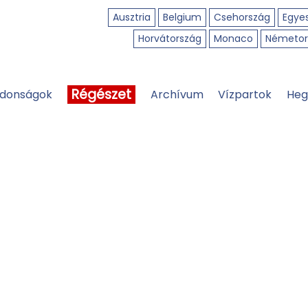
Ausztria
Belgium
Csehország
Egyes
Horvátország
Monaco
Németor
Régészet
jdonságok
Archívum
Vízpartok
Heg