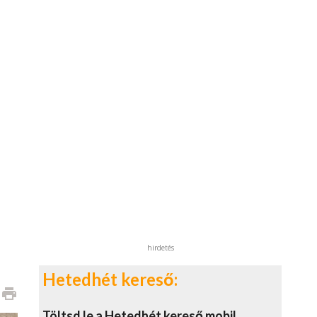
hirdetés
Hetedhét kereső:
print
Töltsd le a Hetedhét kereső mobil