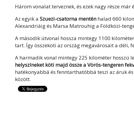
Három vonalat terveznek, és ezek nagy része már ép
Az egyik a
Szuezi-csatorna mentén
halad 660 kilom
Alexandriáig és Marsa Matrouhig a Földközi-teng
A második útvonal hossza mintegy 1100 kilométer
tart. Így összeköti az ország megavárosait a déli, 
A harmadik vonal mintegy 225 kilométer hosszú les
helyszíneket köti majd össze a Vörös-tengeren fe
hatékonyabbá és fenntarthatóbbá teszi az áruk és a
között.