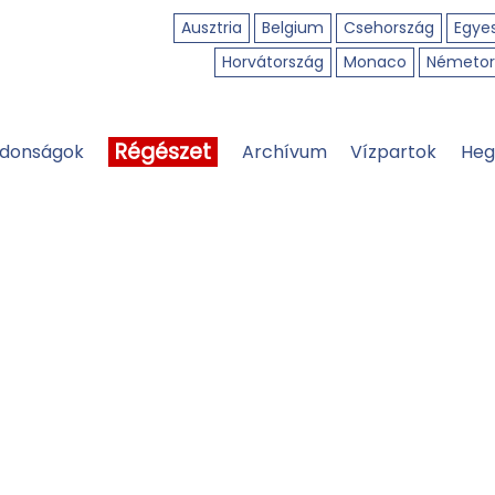
Ausztria
Belgium
Csehország
Egyes
Horvátország
Monaco
Németor
Régészet
jdonságok
Archívum
Vízpartok
Heg