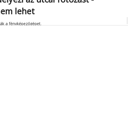
nem lehet
na
ták a fényképezőgépet.