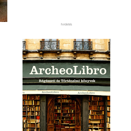
hirdetés