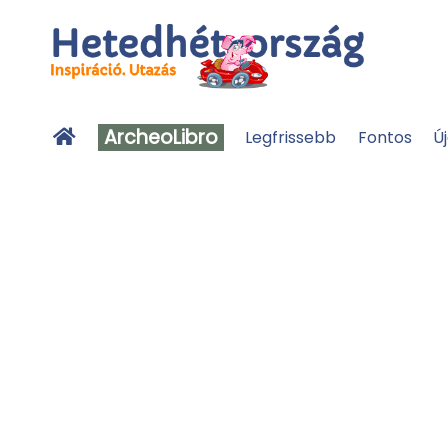
ArcheoLibro
Legfrissebb
Fontos
Ú