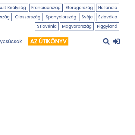
ült Királyság
Franciaország
Görögország
Hollandia
szág
Olaszország
Spanyolország
Svájc
Szlovákia
Szlovénia
Magyarország
Piggyland
AZ ÚTIKÖNYV
ycsúcsok