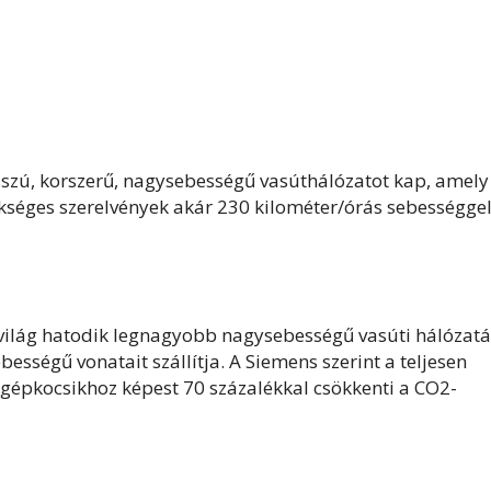
szú, korszerű, nagysebességű vasúthálózatot kap, amely
ükséges szerelvények akár 230 kilométer/órás sebességge
a világ hatodik legnagyobb nagysebességű vasúti hálózatá
bességű vonatait szállítja. A Siemens szerint a teljesen
ygépkocsikhoz képest 70 százalékkal csökkenti a CO2-