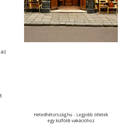
 az
l
t
Hetedhétország.hu - Legjobb ötletek
egy külföldi vakációhoz