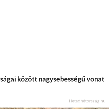
ságai között nagysebességű vonat
Hetedhétország.hu