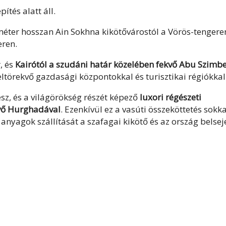
ítés alatt áll.
éter hosszan Ain Sokhna kikötővárostól a Vörös-tengere
eren.
, és
Kairótól a szudáni határ közelében fekvő Abu Szimbe
feltörekvő gazdasági központokkal és turisztikai régiókkal
z, és a világörökség részét képező
luxori régészeti
kvő Hurghadával
. Ezenkívül ez a vasúti összeköttetés sokka
nyagok szállítását a szafagai kikötő és az ország belsej