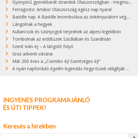
Gyönyörű gyerekbarát strandok Olaszországban - megmutatjuk a 15 legjobbat
Ferragosto: Amikor Olaszország egész nap nyaral
Bastille nap: A Bastille lerombolása az önkényuralom végét jelentette
Lángolnak a hegyek
Kullancsok és szúnyogok terjednek az alpesi legelőkön
Tombolnak az erdőtüzek Szicíliában és Szardínián
Szent Iván-éj – A lángoló folyó
Graz adventi vásárai
Már 200 éves a „Csendes éj! Szentséges éj!”
A nyári napforduló éjjelén legendás hegyi tüzek világítják meg Zugspitzét
INGYENES PROGRAMAJÁNLÓ
ÉS ÚTI TIPPEK!
Keresés a hírekben
navigate_next