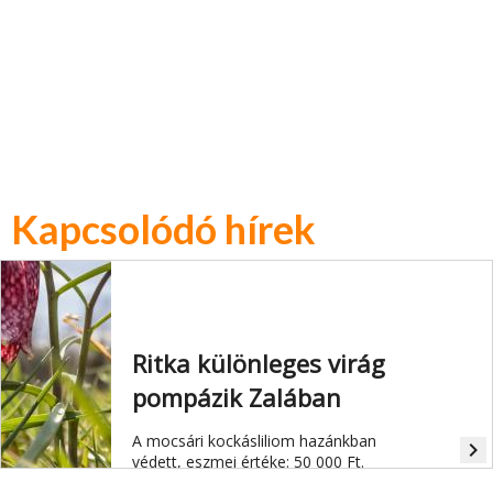
Kapcsolódó hírek
Ritka különleges virág
pompázik Zalában
A mocsári kockásliliom hazánkban
navigate_next
védett, eszmei értéke: 50 000 Ft.