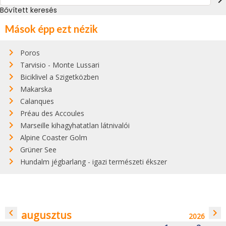
Bővített keresés
Mások épp ezt nézik
Poros
Tarvisio - Monte Lussari
Biciklivel a Szigetközben
Makarska
Calanques
Préau des Accoules
Marseille kihagyhatatlan látnivalói
Alpine Coaster Golm
Grüner See
Hundalm jégbarlang - igazi természeti ékszer
navigate_before
navigate_next
augusztus
2026