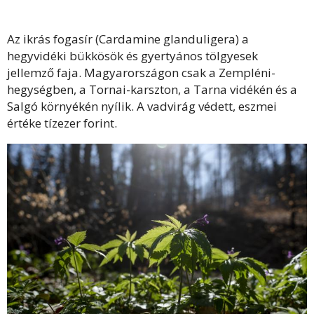
Az ikrás fogasír (Cardamine glanduligera) a
hegyvidéki bükkösök és gyertyános tölgyesek
jellemző faja. Magyarországon csak a Zempléni-
hegységben, a Tornai-karszton, a Tarna vidékén és a
Salgó környékén nyílik. A vadvirág védett, eszmei
értéke tízezer forint.