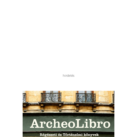
hirdetés