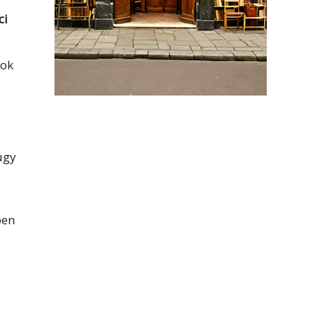
ci
nok
úgy
ben