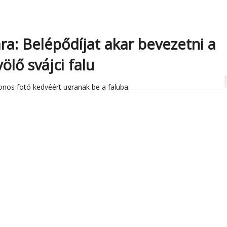
ra: Belépődíjat akar bevezetni a
ölő svájci falu
na
onos fotó kedvéért ugranak be a faluba.