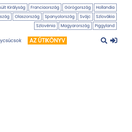
ült Királyság
Franciaország
Görögország
Hollandia
szág
Olaszország
Spanyolország
Svájc
Szlovákia
Szlovénia
Magyarország
Piggyland
AZ ÚTIKÖNYV
ycsúcsok