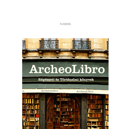
hirdetés