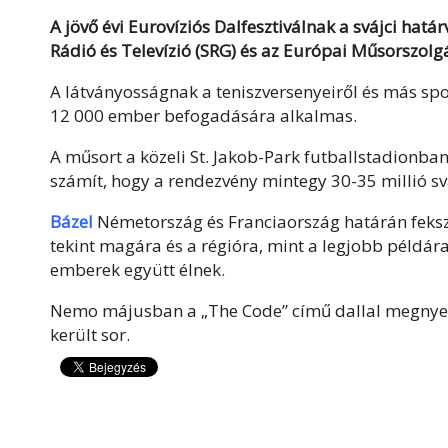
A jövő évi Eurovíziós Dalfesztiválnak a svájci határ
Rádió és Televízió (SRG) és az Európai Műsorszolg
A látványosságnak a teniszversenyeiről és más spo
12 000 ember befogadására alkalmas.
A műsort a közeli St. Jakob-Park futballstadionban
számít, hogy a rendezvény mintegy 30-35 millió svá
Bázel
Németország és Franciaország határán fekszi
tekint magára és a régióra, mint a legjobb példára
emberek együtt élnek.
Nemo májusban a „The Code” című dallal megnyert
került sor.