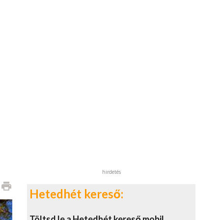
hirdetés
print
Hetedhét kereső:
Töltsd le a Hetedhét kereső mobil