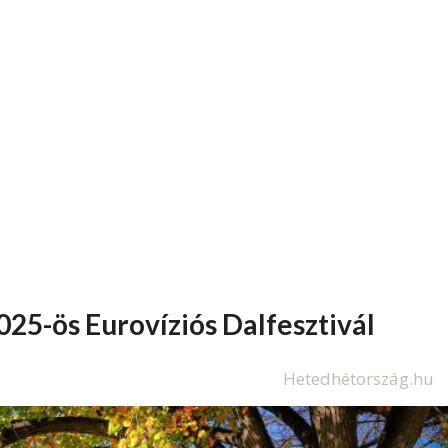
2025-ös Eurovíziós Dalfesztivál
Hetedhétország.hu