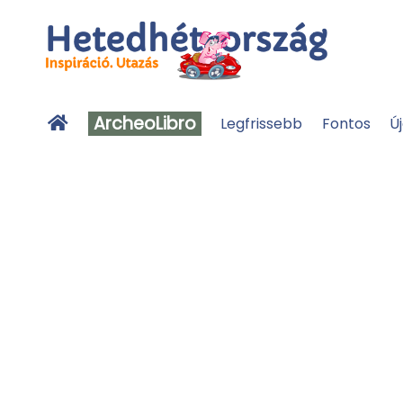
ArcheoLibro
Legfrissebb
Fontos
Ú