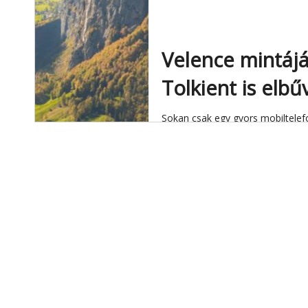
Velence mintájá
Tolkient is elbűv
Sokan csak egy gyors mobiltelef