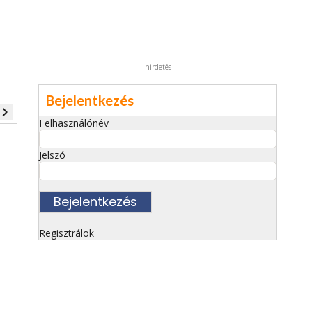
hirdetés
Bejelentkezés
vigate_next
Felhasználónév
Jelszó
Regisztrálok