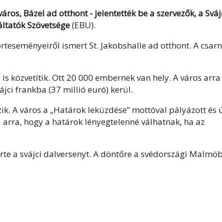
város, Bázel ad otthont - jelentették be a szervezők, a Sváj
áltatók Szövetsége
(EBU).
rteseményeiről ismert St. Jakobshalle ad otthont. A csar
 is közvetítik. Ott 20 000 embernek van hely. A város arra
jci frankba (37 millió euró) kerül.
k. A város a „Határok leküzdése” mottóval pályázott és 
 arra, hogy a határok lényegtelenné válhatnak, ha az
e a svájci dalversenyt. A döntőre a svédországi Malmö