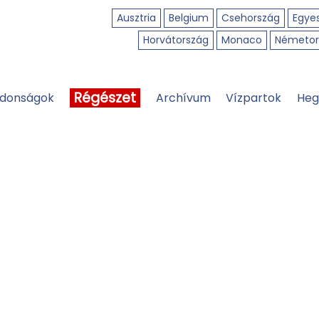
Ausztria
Belgium
Csehország
Egyes
Horvátország
Monaco
Németor
Régészet
jdonságok
Archívum
Vízpartok
Heg