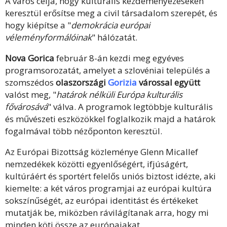
A város célja, hogy kulturális kezdeményezéseken
keresztül erősítse meg a civil társadalom szerepét, és
hogy kiépítse a "
demokrácia európai
véleményformálóinak
" hálózatát.
Nova Gorica
február 8-án kezdi meg egyéves
programsorozatát, amelyet a szlovéniai település a
szomszédos
olaszországi
Gorizia
várossal együtt
valóst meg, "
határok nélküli Európa kulturális
fővárosává
" válva. A programok legtöbbje kulturális
és művészeti eszközökkel foglalkozik majd a határok
fogalmával több nézőponton keresztül.
Az Európai Bizottság közleménye Glenn Micallef
nemzedékek közötti egyenlőségért, ifjúságért,
kultúráért és sportért felelős uniós biztost idézte, aki
kiemelte: a két város programjai az európai kultúra
sokszínűségét, az európai identitást és értékeket
mutatják be, miközben rávilágítanak arra, hogy mi
minden köti össze az európaiakat.