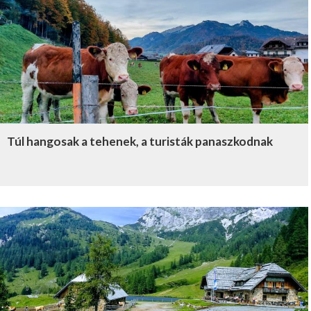
Túl hangosak a tehenek, a turisták panaszkodnak