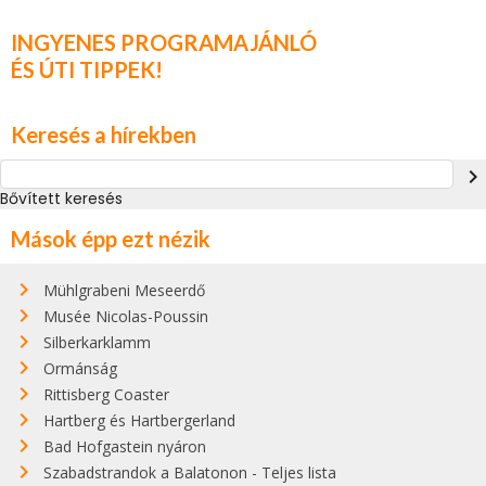
INGYENES PROGRAMAJÁNLÓ
ÉS ÚTI TIPPEK!
Keresés a hírekben
navigate_next
Bővített keresés
Mások épp ezt nézik
Mühlgrabeni Meseerdő
Musée Nicolas-Poussin
Silberkarklamm
Ormánság
Rittisberg Coaster
Hartberg és Hartbergerland
Bad Hofgastein nyáron
Szabadstrandok a Balatonon - Teljes lista