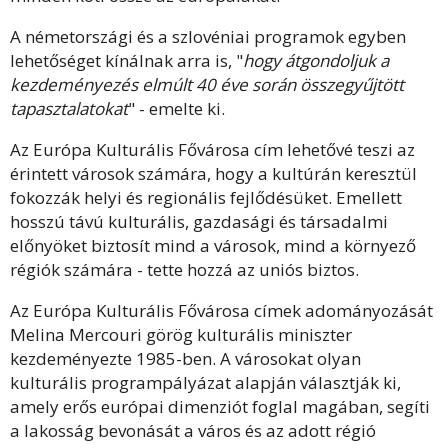
A németországi és a szlovéniai programok egyben
lehetőséget kínálnak arra is, "
hogy átgondoljuk a
kezdeményezés elmúlt 40 éve során összegyűjtött
tapasztalatokat
" - emelte ki.
Az Európa Kulturális Fővárosa cím lehetővé teszi az
érintett városok számára, hogy a kultúrán keresztül
fokozzák helyi és regionális fejlődésüket. Emellett
hosszú távú kulturális, gazdasági és társadalmi
előnyöket biztosít mind a városok, mind a környező
régiók számára - tette hozzá az uniós biztos.
Az Európa Kulturális Fővárosa címek adományozását
Melina Mercouri görög kulturális miniszter
kezdeményezte 1985-ben. A városokat olyan
kulturális programpályázat alapján választják ki,
amely erős európai dimenziót foglal magában, segíti
a lakosság bevonását a város és az adott régió