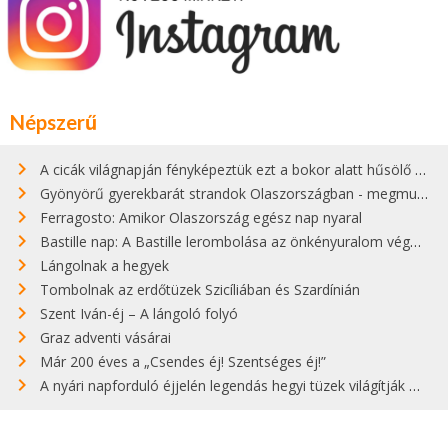
Népszerű
A cicák világnapján fényképeztük ezt a bokor alatt hűsölő cicát Kisorosziban
Gyönyörű gyerekbarát strandok Olaszországban - megmutatjuk a 15 legjobbat
Ferragosto: Amikor Olaszország egész nap nyaral
Bastille nap: A Bastille lerombolása az önkényuralom végét jelentette
Lángolnak a hegyek
Tombolnak az erdőtüzek Szicíliában és Szardínián
Szent Iván-éj – A lángoló folyó
Graz adventi vásárai
Már 200 éves a „Csendes éj! Szentséges éj!”
A nyári napforduló éjjelén legendás hegyi tüzek világítják meg Zugspitzét