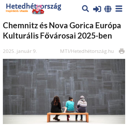
Chemnitz és Nova Gorica Európa
Kulturális Fővárosai 2025-ben
2025. január 9.
MTI/Hetedhétország.hu
print