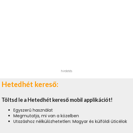
hirdetés
Hetedhét kereső:
Töltsd le a Hetedhét kereső mobil applikációt!
Egyszerű használat
Megmutatja, mi van a közelben
Utazáshoz nélkülözhetetlen: Magyar és külföldi úticélok