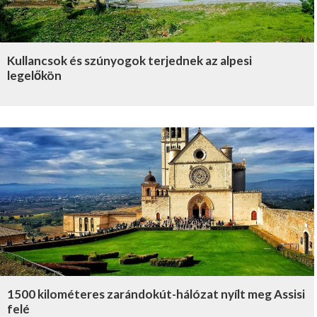
Kullancsok és szúnyogok terjednek az alpesi
legelőkön
1500 kilométeres zarándokút-hálózat nyílt meg Assisi
felé