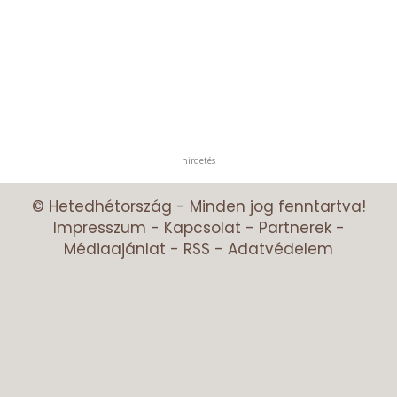
hirdetés
© Hetedhétország - Minden jog fenntartva!
Impresszum
-
Kapcsolat
-
Partnerek
-
Médiaajánlat
-
RSS
-
Adatvédelem