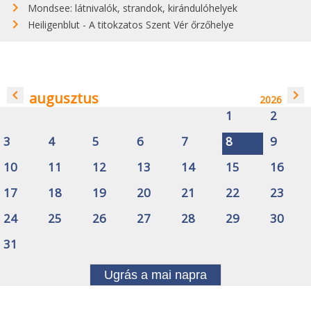
Mondsee: látnivalók, strandok, kirándulóhelyek
Heiligenblut - A titokzatos Szent Vér őrzőhelye
navigate_before
navigate_next
augusztus
2026
1
2
3
4
5
6
7
8
9
10
11
12
13
14
15
16
17
18
19
20
21
22
23
24
25
26
27
28
29
30
31
Ugrás a mai napra