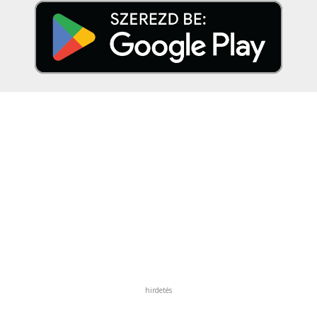
hirdetés