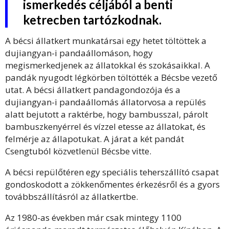
ismerkedés céljából a benti
ketrecben tartózkodnak.
A bécsi állatkert munkatársai egy hetet töltöttek a
dujiangyan-i pandaállomáson, hogy
megismerkedjenek az állatokkal és szokásaikkal. A
pandák nyugodt légkörben töltötték a Bécsbe vezető
utat. A bécsi állatkert pandagondozója és a
dujiangyan-i pandaállomás állatorvosa a repülés
alatt bejutott a raktérbe, hogy bambusszal, párolt
bambuszkenyérrel és vízzel etesse az állatokat, és
felmérje az állapotukat. A járat a két pandát
Csengtuból közvetlenül Bécsbe vitte.
A bécsi repülőtéren egy speciális teherszállító csapat
gondoskodott a zökkenőmentes érkezésről és a gyors
továbbszállításról az állatkertbe.
Az 1980-as években már csak mintegy 1100