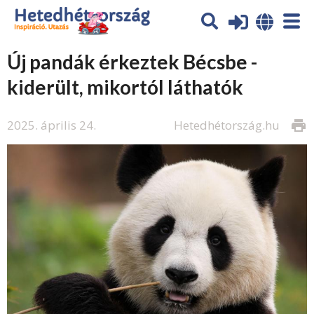
Új pandák érkeztek Bécsbe -
kiderült, mikortól láthatók
2025. április 24.
Hetedhétország.hu
print