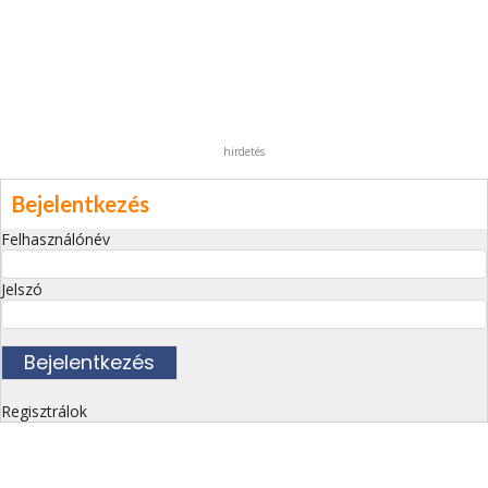
hirdetés
Bejelentkezés
Felhasználónév
Jelszó
Regisztrálok