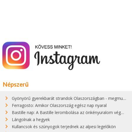
Népszerű
Gyönyörű gyerekbarát strandok Olaszországban - megmutatjuk a 15 legjobbat
Ferragosto: Amikor Olaszország egész nap nyaral
Bastille nap: A Bastille lerombolása az önkényuralom végét jelentette
Lángolnak a hegyek
Kullancsok és szúnyogok terjednek az alpesi legelőkön