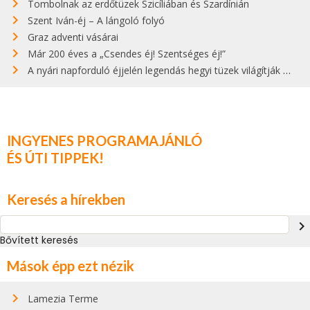
Tombolnak az erdőtüzek Szicíliában és Szardínián
Szent Iván-éj – A lángoló folyó
Graz adventi vásárai
Már 200 éves a „Csendes éj! Szentséges éj!”
A nyári napforduló éjjelén legendás hegyi tüzek világítják meg Zugspitzét
INGYENES PROGRAMAJÁNLÓ
ÉS ÚTI TIPPEK!
Keresés a hírekben
navigate_next
Bővített keresés
Mások épp ezt nézik
Lamezia Terme