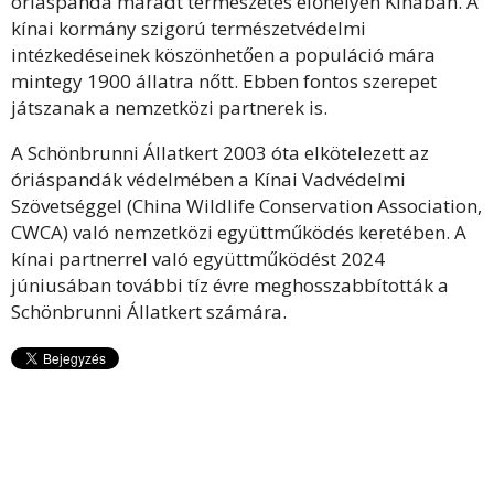
óriáspanda maradt természetes élőhelyén Kínában. A
kínai kormány szigorú természetvédelmi
intézkedéseinek köszönhetően a populáció mára
mintegy 1900 állatra nőtt. Ebben fontos szerepet
játszanak a nemzetközi partnerek is.
A Schönbrunni Állatkert 2003 óta elkötelezett az
óriáspandák védelmében a Kínai Vadvédelmi
Szövetséggel (China Wildlife Conservation Association,
CWCA) való nemzetközi együttműködés keretében. A
kínai partnerrel való együttműködést 2024
júniusában további tíz évre meghosszabbították a
Schönbrunni Állatkert számára.