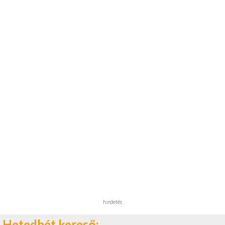
hirdetés
Hetedhét kereső: