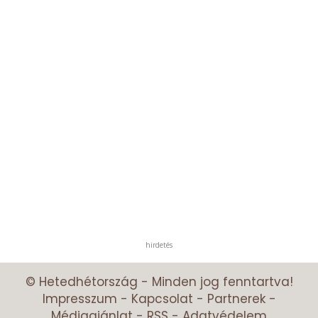
hirdetés
© Hetedhétország - Minden jog fenntartva!
Impresszum
-
Kapcsolat
-
Partnerek
-
Médiaajánlat
-
RSS
-
Adatvédelem