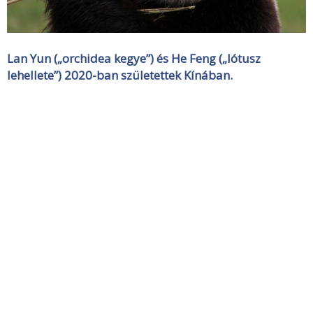
Lan Yun („orchidea kegye”) és He Feng („lótusz
lehellete”) 2020-ban születettek Kínában.