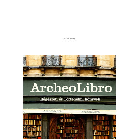
hirdetés