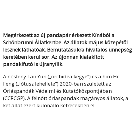
Megérkezett az új pandapár érkezett Kínából a
Schönbrunni Állatkertbe. Az állatok május közepétől
lesznek láthatóak. Bemutatásukra hivatalos ünnepség
keretében kerül sor. Az újonnan kialakított
pandakifutó is újranyílik.
A nőstény Lan Yun („orchidea kegye”) és a hím He
Feng („lótusz lehellete”) 2020-ban született az
Óriáspandák Védelmi és Kutatóközpontjában
(CCRCGP). A felnőtt óriáspandák magányos állatok, a
két állat ezért különálló ketrecekben él.