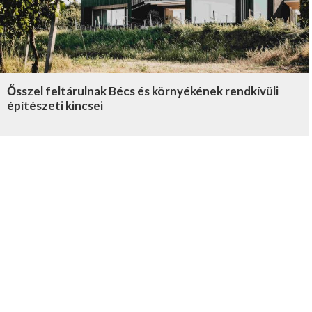
Ősszel feltárulnak Bécs és környékének rendkívüli
építészeti kincsei