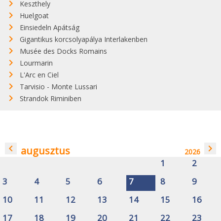
Keszthely
Huelgoat
Einsiedeln Apátság
Gigantikus korcsolyapálya Interlakenben
Musée des Docks Romains
Lourmarin
L'Arc en Ciel
Tarvisio - Monte Lussari
Strandok Riminiben
navigate_before
navigate_next
augusztus
2026
1
2
3
4
5
6
7
8
9
10
11
12
13
14
15
16
17
18
19
20
21
22
23