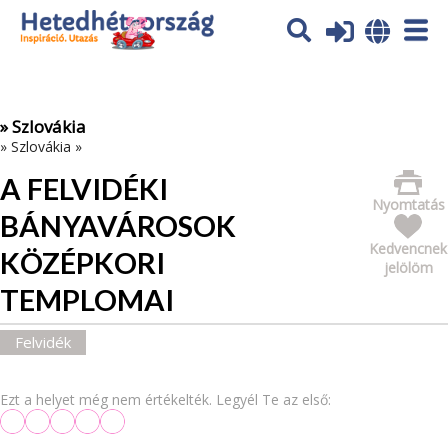
Az oldal sütiket (cookies) használ. További tájékoztatás itt:
Adatvédelmi tájékoztató
Ok
» Szlovákia
»
Szlovákia
»
A FELVIDÉKI
Nyomtatás
BÁNYAVÁROSOK
Kedvencnek
KÖZÉPKORI
jelölöm
TEMPLOMAI
Felvidék
Ezt a helyet még nem értékelték. Legyél Te az első: