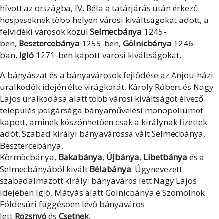
hívott az országba, IV. Béla a tatárjárás után érkező
hospeseknek több helyen városi kiváltságokat adott, a
felvidéki városok közül
Selmecbánya
1245-
ben,
Besztercebánya
1255-ben,
Gölnicbánya
1246-
ban,
Igló
1271-ben kapott városi kiváltságokat.
A bányászat és a bányavárosok fejlődése az Anjou-házi
uralkodók idején élte virágkorát. Károly Róbert és Nagy
Lajos uralkodása alatt több városi kiváltságot élvező
település polgársága bányaművelési monopóliumot
kapott, aminek köszönhetően csak a királynak fizettek
adót. Szabad királyi bányavárossá vált Selmecbánya,
Besztercebánya,
Körmöcbánya,
Bakabánya
,
Újbánya
,
Libetbánya
és a
Selmecbányából kivált
Bélabánya
. Úgynevezett
szabadalmazott királyi bányaváros lett Nagy Lajos
idejében Igló, Mátyás alatt Gölnicbánya é Szomolnok.
Földesúri függésben lévő bányaváros
lett
Rozsnyó
és
Csetnek
.