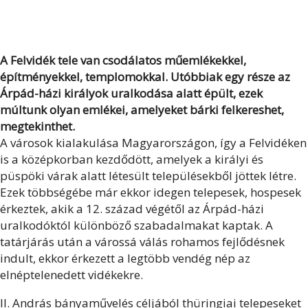
A Felvidék tele van csodálatos műemlékekkel,
építményekkel, templomokkal. Utóbbiak egy része az
Árpád-házi királyok uralkodása alatt épült, ezek
múltunk olyan emlékei, amelyeket bárki felkereshet,
megtekinthet.
A városok kialakulása Magyarországon, így a Felvidéken
is a középkorban kezdődött, amelyek a királyi és
püspöki várak alatt létesült településekből jöttek létre.
Ezek többségébe már ekkor idegen telepesek, hospesek
érkeztek, akik a 12. század végétől az Árpád-házi
uralkodóktól különböző szabadalmakat kaptak. A
tatárjárás után a várossá válás rohamos fejlődésnek
indult, ekkor érkezett a legtöbb vendég nép az
elnéptelenedett vidékekre.
II. András bányaművelés céljából thüringiai telepeseket