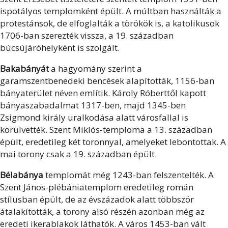
ispotályos templomként épült. A múltban használták a
protestánsok, de elfoglalták a törökök is, a katolikusok
1706-ban szerezték vissza, a 19. században
búcsújáróhelyként is szolgált.
Bakabányát
a hagyomány szerint a
garamszentbenedeki bencések alapították, 1156-ban
bányaterület néven említik. Károly Róberttől kapott
bányaszabadalmat 1317-ben, majd 1345-ben
Zsigmond király uralkodása alatt városfallal is
körülvették. Szent Miklós-temploma a 13. században
épült, eredetileg két toronnyal, amelyeket lebontottak. A
mai torony csak a 19. században épült.
Bélabánya
templomát még 1243-ban felszentelték. A
Szent János-plébániatemplom eredetileg román
stílusban épült, de az évszázadok alatt többször
átalakították, a torony alsó részén azonban még az
eredeti ikerablakok láthatók. A város 1453-ban vált