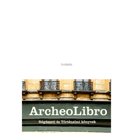
hirdetés