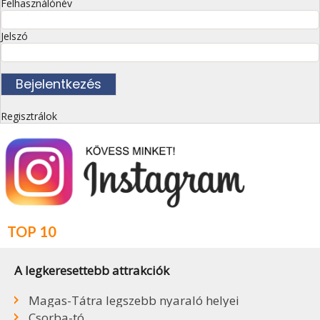
Felhasználónév
Jelszó
Regisztrálok
TOP 10
A legkeresettebb attrakciók
Magas-Tátra legszebb nyaraló helyei
Csorba-tó