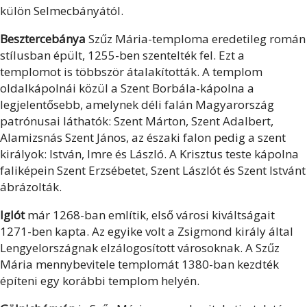
külön Selmecbányától.
Besztercebánya
Szűz Mária-temploma eredetileg román
stílusban épült, 1255-ben szentelték fel. Ezt a
templomot is többször átalakították. A templom
oldalkápolnái közül a Szent Borbála-kápolna a
legjelentősebb, amelynek déli falán Magyarország
patrónusai láthatók: Szent Márton, Szent Adalbert,
Alamizsnás Szent János, az északi falon pedig a szent
királyok: István, Imre és László. A Krisztus teste kápolna
faliképein Szent Erzsébetet, Szent Lászlót és Szent Istvánt
ábrázolták.
Iglót
már 1268-ban említik, első városi kiváltságait
1271-ben kapta. Az egyike volt a Zsigmond király által
Lengyelországnak elzálogosított városoknak. A Szűz
Mária mennybevitele templomát 1380-ban kezdték
építeni egy korábbi templom helyén.