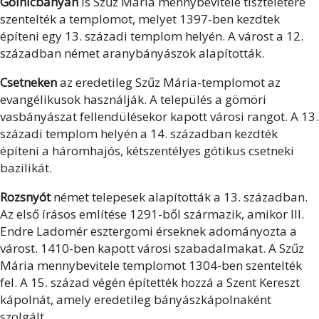
Gölnicbányán
is Szűz Mária mennybevitele tiszteletére
szentelték a templomot, melyet 1397-ben kezdtek
építeni egy 13. századi templom helyén. A várost a 12.
században német aranybányászok alapították.
Csetneken
az eredetileg Szűz Mária-templomot az
evangélikusok használják. A település a gömöri
vasbányászat fellendülésekor kapott városi rangot. A 13.
századi templom helyén a 14. században kezdték
építeni a háromhajós, kétszentélyes gótikus csetneki
bazilikát.
Rozsnyót
német telepesek alapították a 13. században.
Az első írásos említése 1291-ből származik, amikor III.
Endre Ladomér esztergomi érseknek adományozta a
várost. 1410-ben kapott városi szabadalmakat. A Szűz
Mária mennybevitele templomot 1304-ben szentelték
fel. A 15. század végén építették hozzá a Szent Kereszt
kápolnát, amely eredetileg bányászkápolnaként
szolgált.