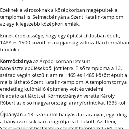
Ezeknek a városoknak a középkorban megépültek a
templomai is. Selmecbányán a Szent Katalin-templom
az egyik legszebb középkori emlék.
Ennek érdekessége, hogy egy építési ciklusban épült,
1488 és 1500 között, és napjainkig változatlan formában
tündököl.
Körmöcbánya
az Árpád-korban létesült
bányásztelepülésekből jött létre. Első temploma a 13.
század végén készült, amire 1465 és 1485 között épült a
ma is látható Szent Katalin-templom. A templom tornya
eredetileg különálló építmény volt és védelmi
feladatokat látott el. Körmöcbányán verette Károly
Róbert az első magyarországi aranyforintokat 1335-től.
Újbányán
a 13. századtól bányásztak aranyat, egy ideig
a bányavárosok kamaragrófja is itt lakott. Az itteni,
Szent Erzsébet tiszteletére szentelt templom 1391-ben