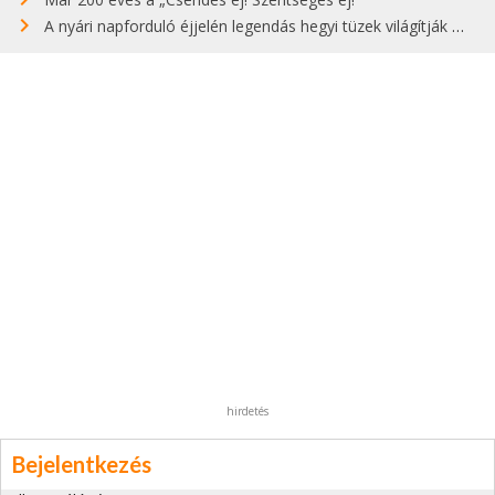
A nyári napforduló éjjelén legendás hegyi tüzek világítják meg Zugspitzét
hirdetés
Bejelentkezés