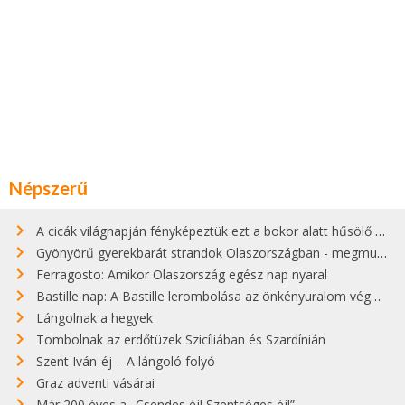
Népszerű
A cicák világnapján fényképeztük ezt a bokor alatt hűsölő cicát Kisorosziban
Gyönyörű gyerekbarát strandok Olaszországban - megmutatjuk a 15 legjobbat
Ferragosto: Amikor Olaszország egész nap nyaral
Bastille nap: A Bastille lerombolása az önkényuralom végét jelentette
Lángolnak a hegyek
Tombolnak az erdőtüzek Szicíliában és Szardínián
Szent Iván-éj – A lángoló folyó
Graz adventi vásárai
Már 200 éves a „Csendes éj! Szentséges éj!”