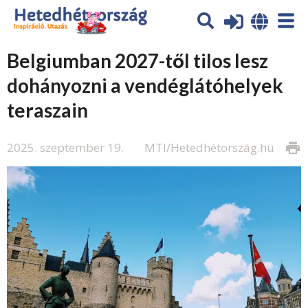
Belgiumban 2027-től tilos lesz
dohányozni a vendéglátóhelyek
teraszain
2025. szeptember 19.
MTI/Hetedhétország.hu
print