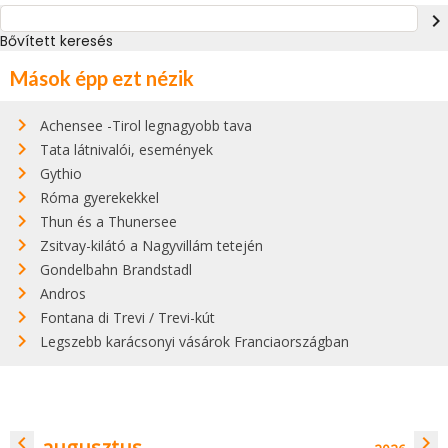
navigate_next
Bővített keresés
Mások épp ezt nézik
Achensee -Tirol legnagyobb tava
Tata látnivalói, események
Gythio
Róma gyerekekkel
Thun és a Thunersee
Zsitvay-kilátó a Nagyvillám tetején
Gondelbahn Brandstadl
Andros
Fontana di Trevi / Trevi-kút
Legszebb karácsonyi vásárok Franciaországban
navigate_before
navigate_next
augusztus