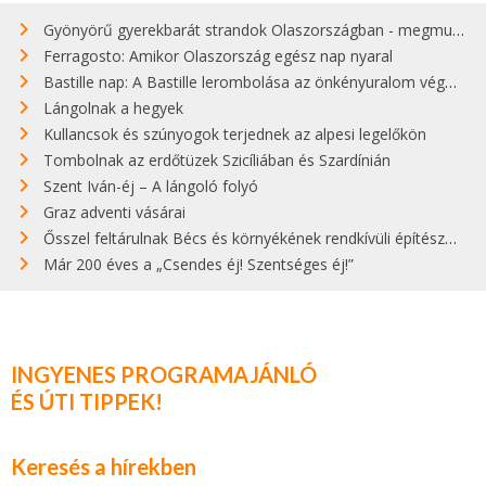
Gyönyörű gyerekbarát strandok Olaszországban - megmutatjuk a 15 legjobbat
Ferragosto: Amikor Olaszország egész nap nyaral
Bastille nap: A Bastille lerombolása az önkényuralom végét jelentette
Lángolnak a hegyek
Kullancsok és szúnyogok terjednek az alpesi legelőkön
Tombolnak az erdőtüzek Szicíliában és Szardínián
Szent Iván-éj – A lángoló folyó
Graz adventi vásárai
Ősszel feltárulnak Bécs és környékének rendkívüli építészeti kincsei
Már 200 éves a „Csendes éj! Szentséges éj!”
INGYENES PROGRAMAJÁNLÓ
ÉS ÚTI TIPPEK!
Keresés a hírekben