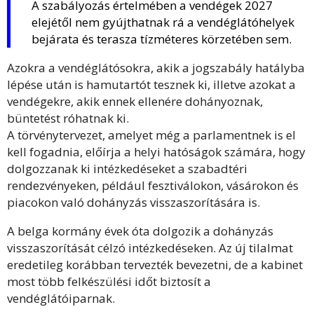
A szabályozás értelmében a vendégek 2027
elejétől nem gyújthatnak rá a vendéglátóhelyek
bejárata és terasza tízméteres körzetében sem.
Azokra a vendéglátósokra, akik a jogszabály hatályba
lépése után is hamutartót tesznek ki, illetve azokat a
vendégekre, akik ennek ellenére dohányoznak,
büntetést róhatnak ki.
A törvénytervezet, amelyet még a parlamentnek is el
kell fogadnia, előírja a helyi hatóságok számára, hogy
dolgozzanak ki intézkedéseket a szabadtéri
rendezvényeken, például fesztiválokon, vásárokon és
piacokon való dohányzás visszaszorítására is.
A belga kormány évek óta dolgozik a dohányzás
visszaszorítását célzó intézkedéseken. Az új tilalmat
eredetileg korábban tervezték bevezetni, de a kabinet
most több felkészülési időt biztosít a
vendéglátóiparnak.