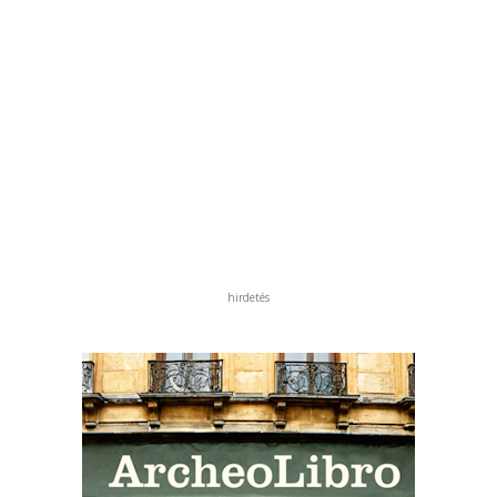
hirdetés