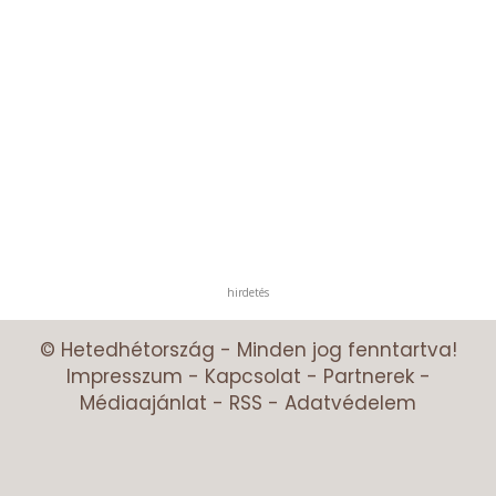
hirdetés
© Hetedhétország - Minden jog fenntartva!
Impresszum
-
Kapcsolat
-
Partnerek
-
Médiaajánlat
-
RSS
-
Adatvédelem