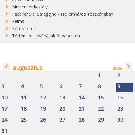
Muiderslot kastély
Fabbriche di Careggine - szellemváros Toszkánában
Reims
Körös-torok
Történelmi kávéházak Budapesten
navigate_before
navigate_next
augusztus
2026
1
2
3
4
5
6
7
8
9
10
11
12
13
14
15
16
17
18
19
20
21
22
23
24
25
26
27
28
29
30
31