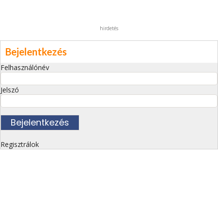
hirdetés
Bejelentkezés
Felhasználónév
Jelszó
Regisztrálok