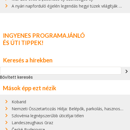
A nyári napforduló éjjelén legendás hegyi tüzek világítják meg Zugspitzét
INGYENES PROGRAMAJÁNLÓ
ÉS ÚTI TIPPEK!
Keresés a hírekben
navigate_next
Bővített keresés
Mások épp ezt nézik
Kobarid
Nemzeti Összetartozás Hídja: Belépők, parkolás, hasznos infók
Szlovénia legnépszerűbb úticéljai télen
Landeszeughaus Graz
České Budejovice