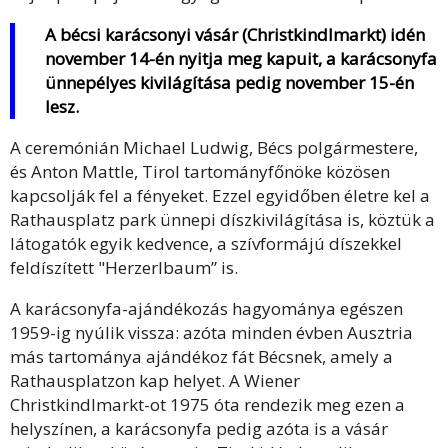
A bécsi karácsonyi vásár (Christkindlmarkt) idén
november 14-én nyitja meg kapuit, a karácsonyfa
ünnepélyes kivilágítása pedig november 15-én
lesz.
A ceremónián Michael Ludwig, Bécs polgármestere,
és Anton Mattle, Tirol tartományfőnöke közösen
kapcsolják fel a fényeket. Ezzel egyidőben életre kel a
Rathausplatz park ünnepi díszkivilágítása is, köztük a
látogatók egyik kedvence, a szívformájú díszekkel
feldíszített "Herzerlbaum” is.
A karácsonyfa-ajándékozás hagyománya egészen
1959-ig nyúlik vissza: azóta minden évben Ausztria
más tartománya ajándékoz fát Bécsnek, amely a
Rathausplatzon kap helyet. A Wiener
Christkindlmarkt-ot 1975 óta rendezik meg ezen a
helyszínen, a karácsonyfa pedig azóta is a vásár