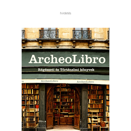
hirdetés