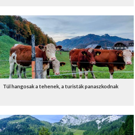
Túl hangosak a tehenek, a turisták panaszkodnak