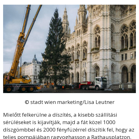
© stadt wien marketing/Lisa Leutner
Mielőtt felkerülne a díszítés, a kisebb szállítási
sérüléseket is kijavítják, majd a fát közel 1000
díszgömbbel és 2000 fényfüzérrel díszítik fel, hogy az
teljes pompájában ragyoghasson a Rathausplatzon.