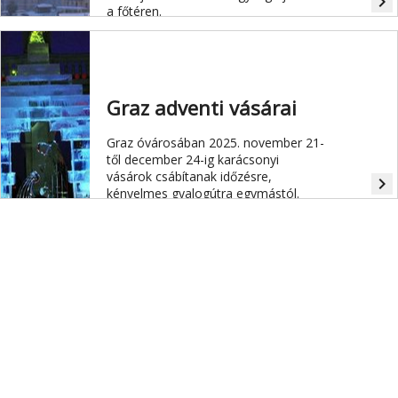
navigate_next
a főtéren.
Graz adventi vásárai
Graz óvárosában 2025. november 21-
től december 24-ig karácsonyi
vásárok csábítanak időzésre,
navigate_next
kényelmes gyalogútra egymástól.