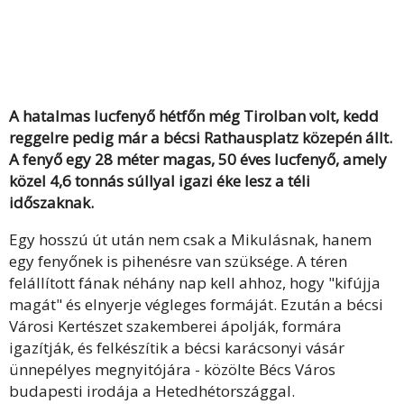
A hatalmas lucfenyő hétfőn még Tirolban volt, kedd
reggelre pedig már a bécsi Rathausplatz közepén állt.
A fenyő egy 28 méter magas, 50 éves lucfenyő, amely
közel 4,6 tonnás súllyal igazi éke lesz a téli
időszaknak.
Egy hosszú út után nem csak a Mikulásnak, hanem
egy fenyőnek is pihenésre van szüksége. A téren
felállított fának néhány nap kell ahhoz, hogy "kifújja
magát" és elnyerje végleges formáját. Ezután a bécsi
Városi Kertészet szakemberei ápolják, formára
igazítják, és felkészítik a bécsi karácsonyi vásár
ünnepélyes megnyitójára - közölte Bécs Város
budapesti irodája a Hetedhétországgal.