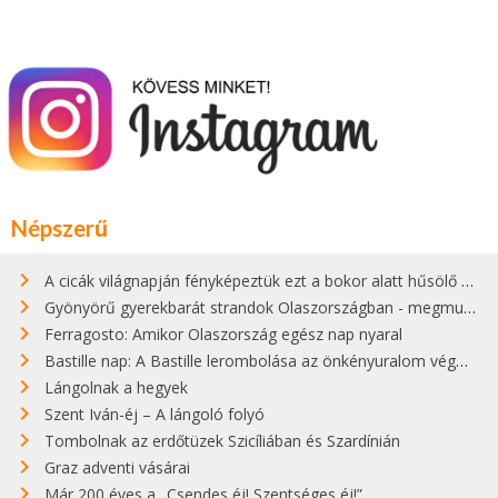
Népszerű
A cicák világnapján fényképeztük ezt a bokor alatt hűsölő cicát Kisorosziban
Gyönyörű gyerekbarát strandok Olaszországban - megmutatjuk a 15 legjobbat
Ferragosto: Amikor Olaszország egész nap nyaral
Bastille nap: A Bastille lerombolása az önkényuralom végét jelentette
Lángolnak a hegyek
Szent Iván-éj – A lángoló folyó
Tombolnak az erdőtüzek Szicíliában és Szardínián
Graz adventi vásárai
Már 200 éves a „Csendes éj! Szentséges éj!”