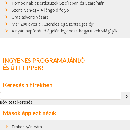
Tombolnak az erdőtüzek Szicíliában és Szardínián
Szent Iván-éj – A lángoló folyó
Graz adventi vásárai
Már 200 éves a „Csendes éj! Szentséges éj!”
A nyári napforduló éjjelén legendás hegyi tüzek világítják meg Zugspitzét
INGYENES PROGRAMAJÁNLÓ
ÉS ÚTI TIPPEK!
Keresés a hírekben
navigate_next
Bővített keresés
Mások épp ezt nézik
Trakostyán vára