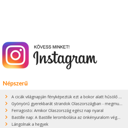
Népszerű
A cicák világnapján fényképeztük ezt a bokor alatt hűsölő cicát Kisorosziban
Gyönyörű gyerekbarát strandok Olaszországban - megmutatjuk a 15 legjobbat
Ferragosto: Amikor Olaszország egész nap nyaral
Bastille nap: A Bastille lerombolása az önkényuralom végét jelentette
Lángolnak a hegyek