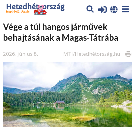
Vége a túl hangos járművek
behajtásának a Magas-Tátrába
2026. június 8.
MTI/Hetedhétország.hu
print