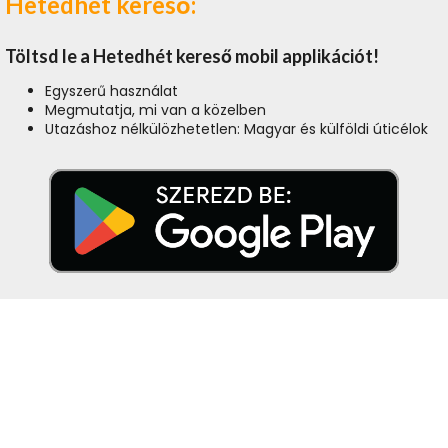
Hetedhét kereső:
Töltsd le a Hetedhét kereső mobil applikációt!
Egyszerű használat
Megmutatja, mi van a közelben
Utazáshoz nélkülözhetetlen: Magyar és külföldi úticélok