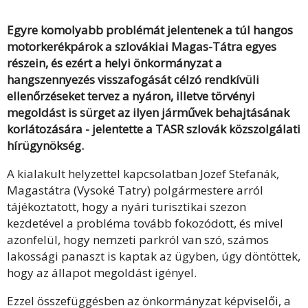
Egyre komolyabb problémát jelentenek a túl hangos
motorkerékpárok a szlovákiai Magas-Tátra egyes
részein, és ezért a helyi önkormányzat a
hangszennyezés visszafogását célzó rendkívüli
ellenőrzéseket tervez a nyáron, illetve törvényi
megoldást is sürget az ilyen járművek behajtásának
korlátozására - jelentette a TASR szlovák közszolgálati
hírügynökség.
A kialakult helyzettel kapcsolatban Jozef Stefanák,
Magastátra (Vysoké Tatry) polgármestere arról
tájékoztatott, hogy a nyári turisztikai szezon
kezdetével a probléma tovább fokozódott, és mivel
azonfelül, hogy nemzeti parkról van szó, számos
lakossági panaszt is kaptak az ügyben, úgy döntöttek,
hogy az állapot megoldást igényel.
Ezzel összefüggésben az önkormányzat képviselői, a