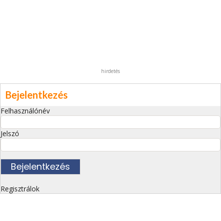
hirdetés
Bejelentkezés
Felhasználónév
Jelszó
Regisztrálok