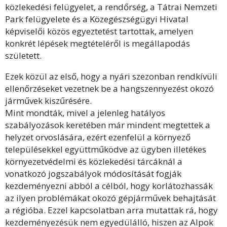
közlekedési felügyelet, a rendőrség, a Tátrai Nemzeti
Park felügyelete és a Közegészségügyi Hivatal
képviselői közös egyeztetést tartottak, amelyen
konkrét lépések megtételéről is megállapodás
született.
Ezek közül az első, hogy a nyári szezonban rendkívüli
ellenőrzéseket vezetnek be a hangszennyezést okozó
járművek kiszűrésére.
Mint mondták, mivel a jelenleg hatályos
szabályozások keretében már mindent megtettek a
helyzet orvoslására, ezért ezenfelül a környező
településekkel együttműködve az ügyben illetékes
környezetvédelmi és közlekedési tárcáknál a
vonatkozó jogszabályok módosítását fogják
kezdeményezni abból a célból, hogy korlátozhassák
az ilyen problémákat okozó gépjárművek behajtását
a régióba. Ezzel kapcsolatban arra mutattak rá, hogy
kezdeményezésük nem egyedülálló, hiszen az Alpok