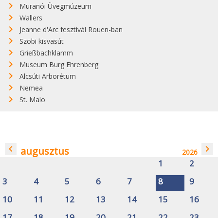
Muranói Üvegmúzeum
Wallers
Jeanne d'Arc fesztivál Rouen-ban
Szobi kisvasút
Grießbachklamm
Museum Burg Ehrenberg
Alcsúti Arborétum
Nemea
St. Malo
navigate_before
navigate_next
augusztus
2026
1
2
3
4
5
6
7
8
9
10
11
12
13
14
15
16
17
18
19
20
21
22
23