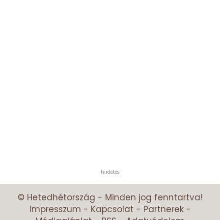
hirdetés
© Hetedhétország - Minden jog fenntartva!
Impresszum
-
Kapcsolat
-
Partnerek
-