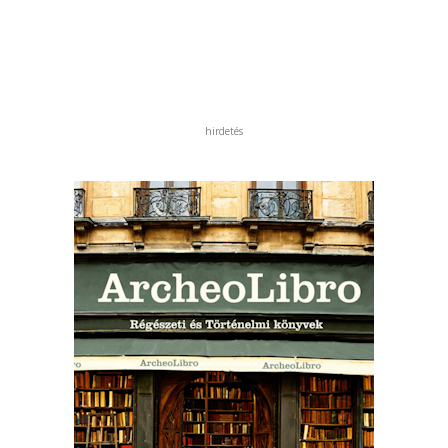
hirdetés