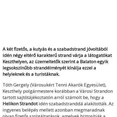
A két fizetős, a kutyás és a szabadstrand jóvoltából
idén négy eltérő karakterű strand várja a látogatókat
Keszthelyen, az üzemeltetők szerint a Balaton egyik
legsokszínűbb strandélményét kínálja ezzel a
helyieknek és a turistáknak.
Tóth Gergely (Városukért Tenni Akarók Egyesület),
Keszthely polgármestere korábban a Városi Strandon
tartott sajtótájékoztatón arról számolt be, hogy a
Helikon Strandot
idén szabadstranddá alakították. Az
ingyenes belépés mellett azonban megmaradnak
olyan fizetős szolgáltatások, amelyek biztosítják a