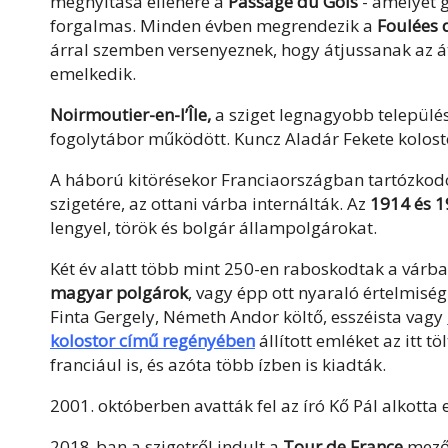
megnyitása ellenére a
Passage du Gois
- amelyet g
forgalmas. Minden évben megrendezik a
Foulées 
árral szemben versenyeznek, hogy átjussanak az á
emelkedik.
Noirmoutier-en-l’Île,
a sziget legnagyobb település
fogolytábor működött. Kuncz Aladár Fekete kolostor 
A háború kitörésekor Franciaországban tartózkod
szigetére, az ottani várba internálták. Az
1914 és 1
lengyel, török és bolgár állampolgárokat.
Két év alatt több mint 250-en raboskodtak a várba
magyar polgárok
, vagy épp ott nyaraló értelmiség
Finta Gergely, Németh Andor költő, esszéista vagy
kolostor című regényében
állított emléket az itt t
franciául is, és azóta több ízben is kiadták.
2001. októberben avatták fel az író Kő Pál alkotta 
2018-ban a szigetről indult a
Tour de France
mező