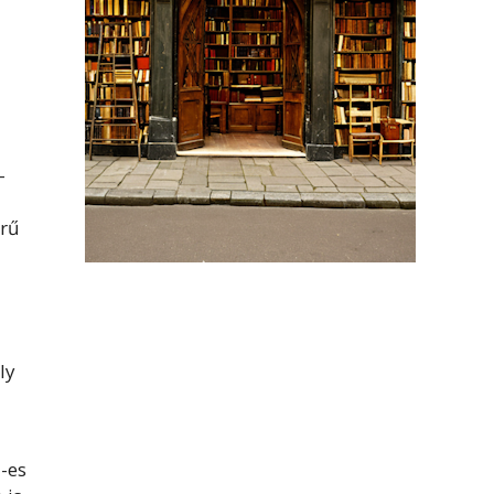
-
örű
ly
1-es