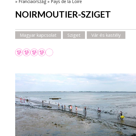
»
Franciaország
»
Pays de la Loire
NOIRMOUTIER-SZIGET
Magyar kapcsolat
Sziget
Vár és kastély