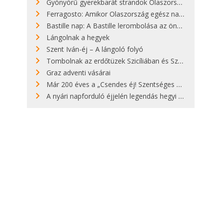
Gyönyörű gyerekbarát strandok Olaszországban - megmutatjuk a 15 legjobbat
Ferragosto: Amikor Olaszország egész nap nyaral
Bastille nap: A Bastille lerombolása az önkényuralom végét jelentette
Lángolnak a hegyek
Szent Iván-éj – A lángoló folyó
Tombolnak az erdőtüzek Szicíliában és Szardínián
Graz adventi vásárai
Már 200 éves a „Csendes éj! Szentséges éj!”
A nyári napforduló éjjelén legendás hegyi tüzek világítják meg Zugspitzét