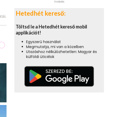
hirdetés
Hetedhét kereső:
tás
Töltsd le a Hetedhét kereső mobil
applikációt!
Egyszerű használat
Megmutatja, mi van a közelben
Utazáshoz nélkülözhetetlen: Magyar és
külföldi úticélok