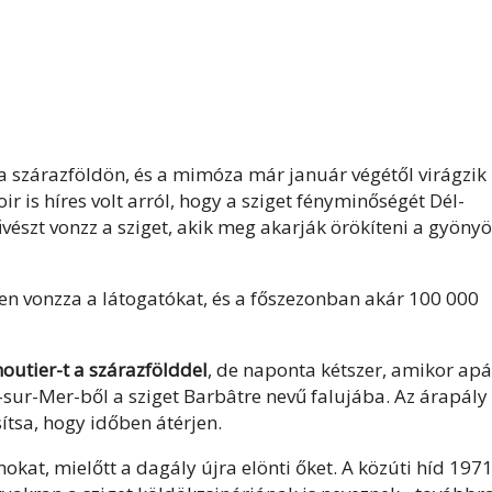
 a szárazföldön, és a mimóza már január végétől virágzik 
ir is híres volt arról, hogy a sziget fényminőségét Dél-
vészt vonzz a sziget, akik meg akarják örökíteni a gyöny
ben vonzza a látogatókat, és a főszezonban akár 100 000
moutier-t a szárazfölddel
, de naponta kétszer, amikor apá
-sur-Mer-ből a sziget Barbâtre nevű falujába. Az árapály
sítsa, hogy időben átérjen.
kat, mielőtt a dagály újra elönti őket. A közúti híd 197