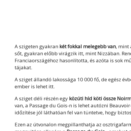
A szigeten gyakran
két fokkal melegebb van
, mint
sőt, gyakran előbb virágzik itt, mint Nizzában. Reno
Franciaországéhoz hasonlította, és azóta is sok mű
tájakat.
A sziget állandó lakossága 10 000 fő, de egész év
ember is lehet itt.
A sziget déli részén egy
közúti híd köti össze Noir
van, a Passage du Gois-n is lehet autózni Beauvoir
időzítése jól láthatóan fel van tüntetve, hogy bizto
Ezen az útvonalon megpillanthatja az osztrigafarmo