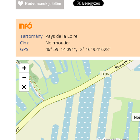
Kedvencnek jelölöm
Tartomány:
Pays de la Loire
Cím:
Noirmoutier
GPS:
46° 59′ 14.091″, -2° 16′ 9.41628″
+
−
Noi