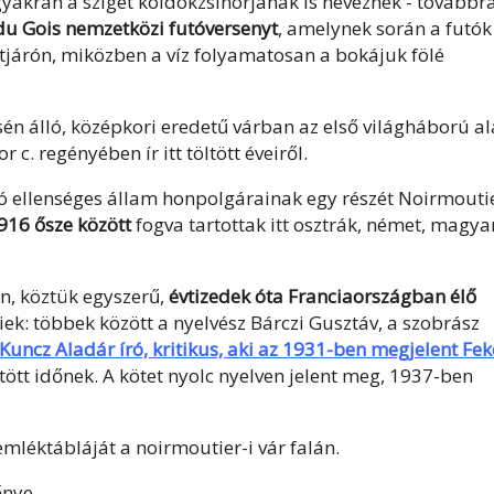
yakran a sziget köldökzsinórjának is neveznek - továbbra
du Gois nemzetközi futóversenyt
, amelynek során a futók
tjárón, miközben a víz folyamatosan a bokájuk fölé
én álló, középkori eredetű várban az első világháború al
c. regényében ír itt töltött éveiről.
ó ellenséges állam honpolgárainak egy részét Noirmouti
916 ősze között
fogva tartottak itt osztrák, német, magya
n, köztük egyszerű,
évtizedek óta Franciaországban élő
iek: többek között a nyelvész Bárczi Gusztáv, a szobrász
Kuncz Aladár író, kritikus, aki az 1931-ben megjelent Fek
öltött időnek. A kötet nyolc nyelven jelent meg, 1937-ben
emléktábláját a noirmoutier-i vár falán.
nye.