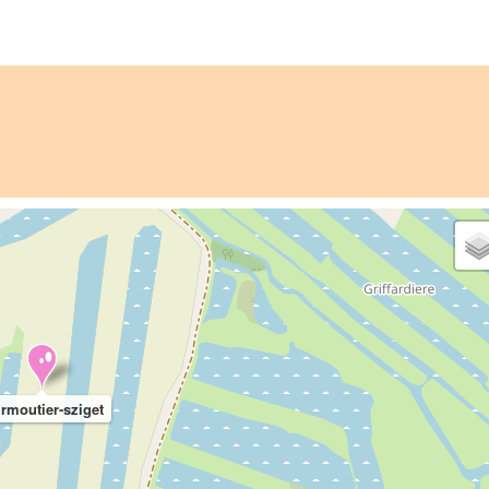
rmoutier-sziget