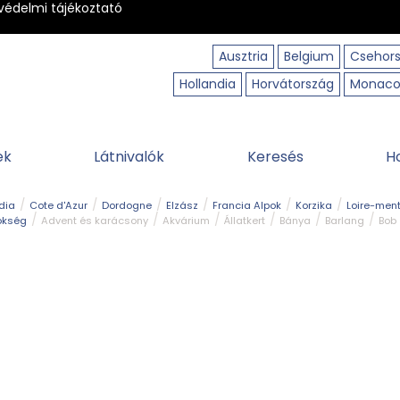
védelmi tájékoztató
Ausztria
Belgium
Csehor
Hollandia
Horvátország
Monac
ek
Látnivalók
Keresés
H
dia
Cote d'Azur
Dordogne
Elzász
Francia Alpok
Korzika
Loire-ment
ökség
Advent és karácsony
Akvárium
Állatkert
Bánya
Barlang
Bob
tó
Közlekedés
Legjobb & legszebb
Magyar kapcsolat
Múzeum
Ősko
erpart
Természeti park
Túra
Vár és kastély
Vidámpark