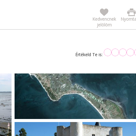
Kedvencnek
Nyomta
jelölöm
Értékeld Te is: