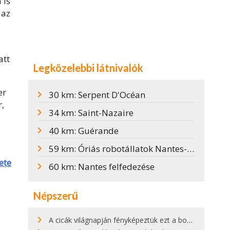
 is
 az
att
Legközelebbi látnivalók
er
30 km: Serpent D'Océan
r,
34 km: Saint-Nazaire
40 km: Guérande
59 km: Óriás robotállatok Nantes-ban
ete
60 km: Nantes felfedezése
Népszerű
A cicák világnapján fényképeztük ezt a bokor alatt hűsölő cicát Kisorosziban