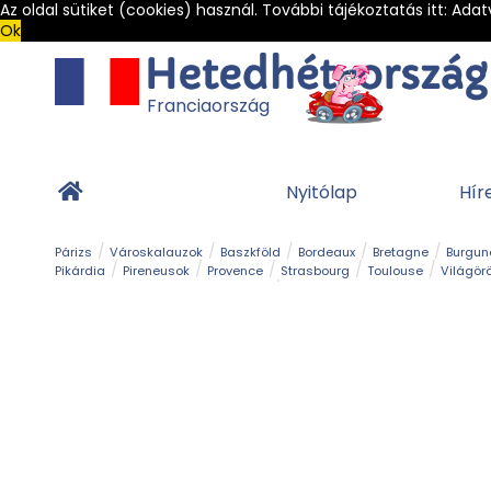
Az oldal sütiket (cookies) használ. További tájékoztatás itt:
Adat
Ok
Franciaország
Nyitólap
Hír
Párizs
Városkalauzok
Baszkföld
Bordeaux
Bretagne
Burgun
Pikárdia
Pireneusok
Provence
Strasbourg
Toulouse
Világör
Franciaország Legszebb Városkái
Gleccser
Hegy és csúcs
Kalandpark
Kerékpár
Kilá
Sziget
Szirt és fok
Szurdok
Tavak
Templom és kolostor
Teng