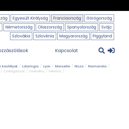
szág
Egyesült Királyság
Franciaország
Görögország
o
Németország
Olaszország
Spanyolország
Svájc
Szlovákia
Szlovénia
Magyarország
Piggyland
ozzászólások
Kapcsolat
i kastélyok
Lotaringia
Lyon
Marseille
Nizza
Normandia
Csillagászat
Esemény
Felvonó
r
Panorámaút
Park és kert
Római emlék
Szabadidőpark