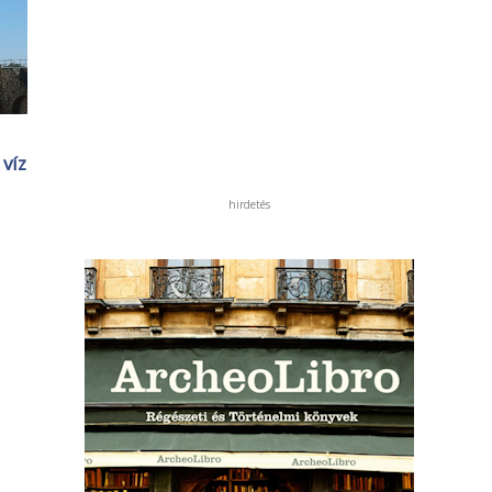
 víz
hirdetés