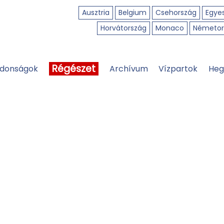
Ausztria
Belgium
Csehország
Egyes
Horvátország
Monaco
Németor
Régészet
jdonságok
Archívum
Vízpartok
Heg