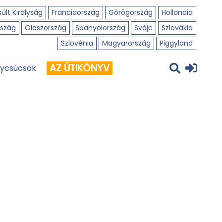
ült Királyság
Franciaország
Görögország
Hollandia
szág
Olaszország
Spanyolország
Svájc
Szlovákia
Szlovénia
Magyarország
Piggyland
AZ ÚTIKÖNYV
ycsúcsok