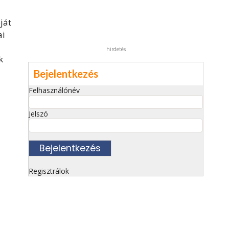
ját
ai
hirdetés
k
Bejelentkezés
Felhasználónév
Jelszó
Regisztrálok