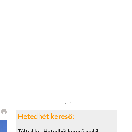
hirdetés
print
Hetedhét kereső:
Töltsd le a Hetedhét kereső mobil