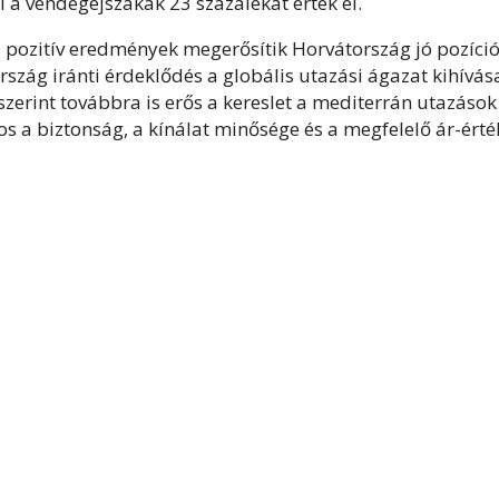
 a vendégéjszakák 23 százalékát érték el.
 a pozitív eredmények megerősítik Horvátország jó pozíció
rszág iránti érdeklődés a globális utazási ágazat kihívás
 szerint továbbra is erős a kereslet a mediterrán utazások
os a biztonság, a kínálat minősége és a megfelelő ár-érté