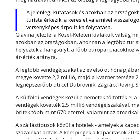
A jelenlegi kutatások és azokban az országo
turista érkezik, a kereslet valamivel visszafog
versenyképes árpolitika folytatása.
Glavina jelezte: a Közel-Keleten kialakult válság
azokban az országokban, ahonnan a legtöbb turis
helyezték a hangsúlyt: a főbb európai piacokhoz v
ár-érték arányra.
A legtöbb vendégéjszakát az év első öt hónapjában I
megye követte 2,2 millió, majd a Kvarner térsége 2
legnépszerűbb úti cél Dubrovnik, Zágráb, Rovinj, Sp
A külföldi vendégek közül a németek töltötték el a 
vendégek követték 2,5 millió vendégéjszakával, majd
britek több mint 670 ezerrel, valamint az amerikai
A szállástípusok közül a hotelek - amelyek a kapa
százalékát adták. A kempingek a kapacitások 20 s