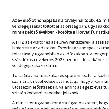
Az év első öt hónapjában a tavalyinál több, 4,5 mil
vendégéjszakát töltött el az országban, ugyanakkor
mint az előző években - közölte a Horvát Turisztik
A HTZ az eVisitor és az eCrew rendszerek, a szállá
ismertette az adatokat. Eszerint a vendégek száma
mint tavaly ugyanebben az időszakban. A tengerpar
százalékos növekedés 2025 azonos időszakához képe
vendégéjszakák száma.
Tonci Glavina turisztikai és sportminiszter a közle
számának növekedése azt mutatja, hogy a kormány
utószezon erősítésében, valamint az egész éves tur
szintén kedvező trendeket jeleznek.
A miniszter ugyanakkor arra figyelmeztetett, hogy 
még hátravan, amikor az ország a legnagyobb forg