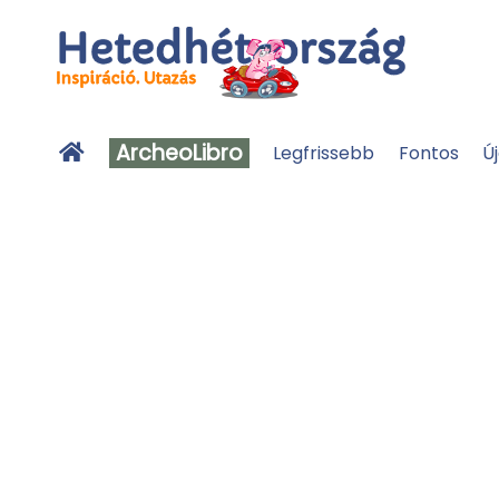
ArcheoLibro
Legfrissebb
Fontos
Ú