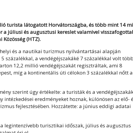
lió turista látogatott Horvátországba, és több mint 14 mi
 a júliusi és augusztusi kereslet valamivel visszafogotta
ai Közösség (HTZ).
shelyi és a nautikai turizmus nyilvántartásai alapján
 5 százalékkal, a vendégéjszakáké 7 százalékkal volt több
ton 12,2 millió vendégéjszakát regisztráltak, ami 8
st, míg a kontinentális úti célokon 3 százalékkal nőtt a
mény szerint úgy értékelte: a turisták és a vendégéjszaká
 intézkedései eredményeket hoznak, különösen az elő- 
izmus fejlesztésében. Hozzátette: a június eddigi adatai
a legintenzívebb turisztikai időszak, július és augusztus
almat éri el.