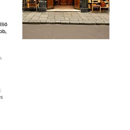
llió
bb,
,
k
és