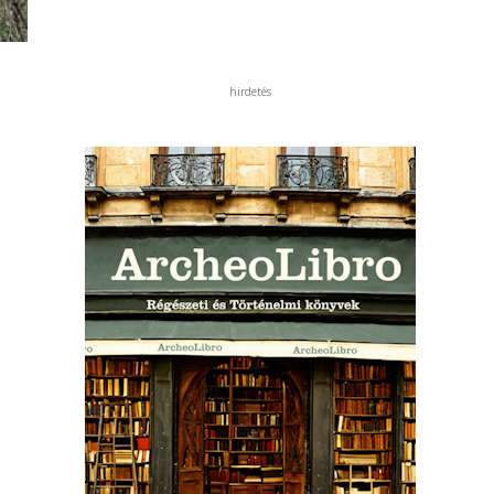
hirdetés