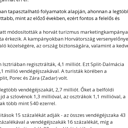
kban tapasztalható folyamatok alapján, ahonnan a legtöb
ottabb, mint az előző években, ezért fontos a felelős és
 miatt módosították a horvát turizmus marketingkampánya
ta érkezik. A kampányokban Horvátország versenyelőnye
aló közelségére, az ország biztonságára, valamint a kedv
sztriában regisztrálták, 4,1 milliót. Ezt Split-Dalmácia
,1 millió vendégéjszakával. A turisták körében a
lit, Porec és Zára (Zadar) volt.
legtöbb vendégéjszakát, 2,7 milliót. Őket a belföldi
 a szlovénok 1,3 millióval, az osztrákok 1,1 millióval, a
ak több mint 540 ezerrel.
citások 15 százalékát adják - az összes vendégéjszaka 43
zázalékával a vendégéjszakák 16 százalékát, míg a