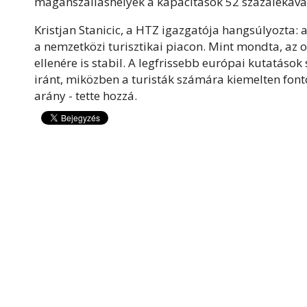
magánszálláshelyek a kapacitások 52 százalékával
Kristjan Stanicic, a HTZ igazgatója hangsúlyozta:
a nemzetközi turisztikai piacon. Mint mondta, az o
ellenére is stabil. A legfrissebb európai kutatások
iránt, miközben a turisták számára kiemelten font
arány - tette hozzá.