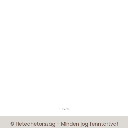
hirdetés
© Hetedhétország - Minden jog fenntartva!