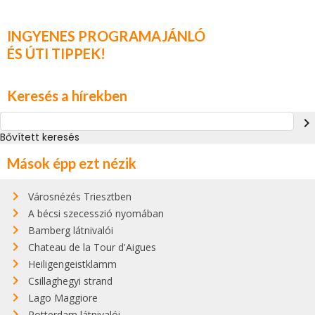
INGYENES PROGRAMAJÁNLÓ
ÉS ÚTI TIPPEK!
Keresés a hírekben
navigate_next
Bővített keresés
Mások épp ezt nézik
Városnézés Triesztben
A bécsi szecesszió nyomában
Bamberg látnivalói
Chateau de la Tour d'Aigues
Heiligengeistklamm
Csillaghegyi strand
Lago Maggiore
Rotterdam látnivalói