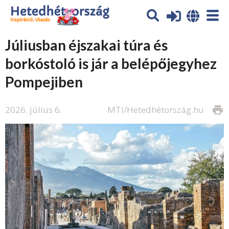
Júliusban éjszakai túra és
borkóstoló is jár a belépőjegyhez
Pompejiben
2026. július 6.
MTI/Hetedhétország.hu
print