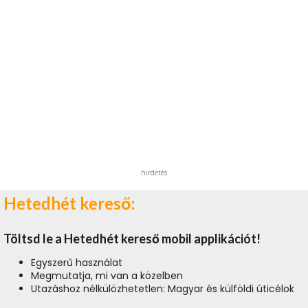
hirdetés
Hetedhét kereső:
Töltsd le a Hetedhét kereső mobil applikációt!
Egyszerű használat
Megmutatja, mi van a közelben
Utazáshoz nélkülözhetetlen: Magyar és külföldi úticélok