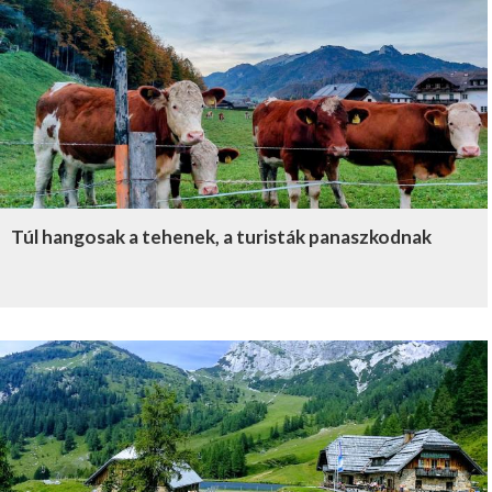
Túl hangosak a tehenek, a turisták panaszkodnak