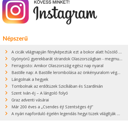
Népszerű
A cicák világnapján fényképeztük ezt a bokor alatt hűsölő cicát Kisorosziban
Gyönyörű gyerekbarát strandok Olaszországban - megmutatjuk a 15 legjobbat
Ferragosto: Amikor Olaszország egész nap nyaral
Bastille nap: A Bastille lerombolása az önkényuralom végét jelentette
Lángolnak a hegyek
Tombolnak az erdőtüzek Szicíliában és Szardínián
Szent Iván-éj – A lángoló folyó
Graz adventi vásárai
Már 200 éves a „Csendes éj! Szentséges éj!”
A nyári napforduló éjjelén legendás hegyi tüzek világítják meg Zugspitzét