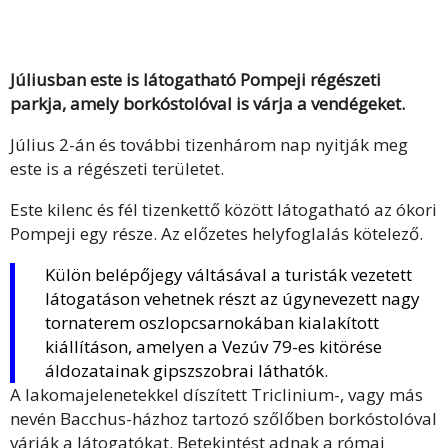
Júliusban este is látogatható Pompeji régészeti
parkja, amely borkóstolóval is várja a vendégeket.
Július 2-án és további tizenhárom nap nyitják meg
este is a régészeti területet.
Este kilenc és fél tizenkettő között látogatható az ókori
Pompeji egy része. Az előzetes helyfoglalás kötelező.
Külön belépőjegy váltásával a turisták vezetett
látogatáson vehetnek részt az úgynevezett nagy
tornaterem oszlopcsarnokában kialakított
kiállításon, amelyen a Vezúv 79-es kitörése
áldozatainak gipszszobrai láthatók.
A lakomajelenetekkel díszített Triclinium-, vagy más
nevén Bacchus-házhoz tartozó szőlőben borkóstolóval
várják a látogatókat. Betekintést adnak a római