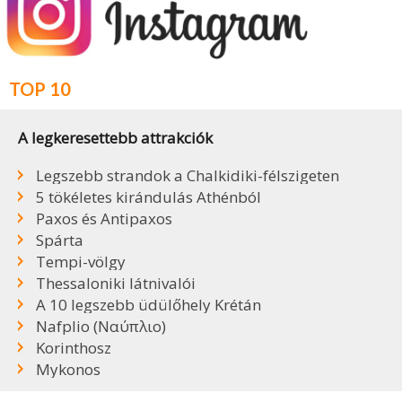
TOP 10
A legkeresettebb attrakciók
Legszebb strandok a Chalkidiki-félszigeten
5 tökéletes kirándulás Athénból
Paxos és Antipaxos
Spárta
Tempi-völgy
Thessaloniki látnivalói
A 10 legszebb üdülőhely Krétán
Nafplio (Ναύπλιο)
Korinthosz
Mykonos