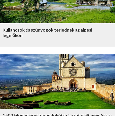
Kullancsok és szúnyogok terjednek az alpesi
legelőkön
1500 kilométeres zarándokút-hálózat nyílt meg Assisi