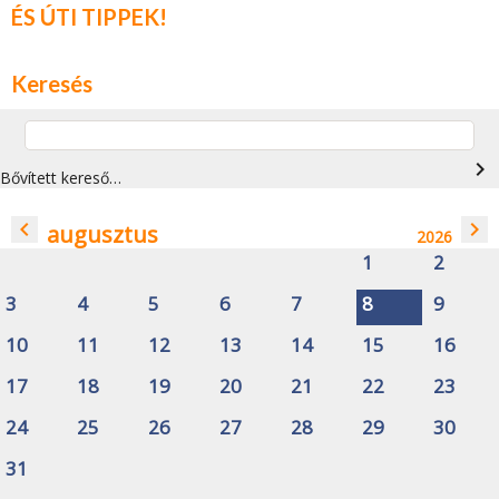
ÉS ÚTI TIPPEK!
Keresés
navigate_next
Bővített kereső…
navigate_before
navigate_next
augusztus
2026
1
2
3
4
5
6
7
8
9
10
11
12
13
14
15
16
17
18
19
20
21
22
23
24
25
26
27
28
29
30
31