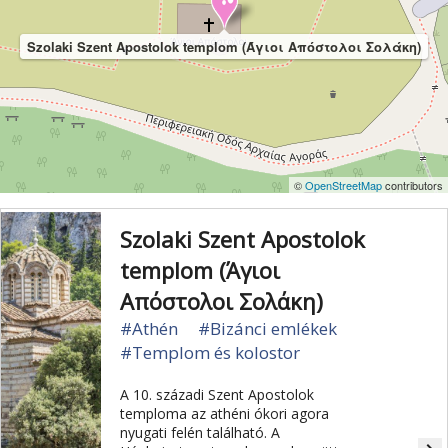
Szolaki Szent Apostolok templom (Άγιοι Απόστολοι Σολάκη)
©
OpenStreetMap
contributors
Szolaki Szent Apostolok
templom (Άγιοι
Απόστολοι Σολάκη)
#Athén
#Bizánci emlékek
#Templom és kolostor
A 10. századi Szent Apostolok
temploma az athéni ókori agora
nyugati felén található. A