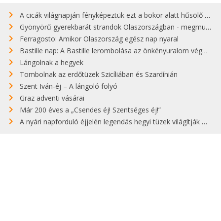
A cicák világnapján fényképeztük ezt a bokor alatt hűsölő cicát Kisorosziban
Gyönyörű gyerekbarát strandok Olaszországban - megmutatjuk a 15 legjobbat
Ferragosto: Amikor Olaszország egész nap nyaral
Bastille nap: A Bastille lerombolása az önkényuralom végét jelentette
Lángolnak a hegyek
Tombolnak az erdőtüzek Szicíliában és Szardínián
Szent Iván-éj – A lángoló folyó
Graz adventi vásárai
Már 200 éves a „Csendes éj! Szentséges éj!”
A nyári napforduló éjjelén legendás hegyi tüzek világítják meg Zugspitzét