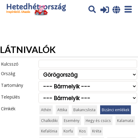
Az oldal sütiket (cookies) használ. További tájékoztatás itt:
Adatvédelmi tájékoztató
Ok
LÁTNIVALÓK
Kulcsszó
Ország
Tartomány
Település
Címkék
Athén
Attika
Bakancslista
Bizánci emlékek
Chalkidiki
Esemény
Hegy és csúcs
Kalamata
Kefalónia
Korfu
Kos
Kréta