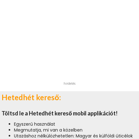
hirdetés
Hetedhét kereső:
Töltsd le a Hetedhét kereső mobil applikációt!
Egyszerű használat
Megmutatja, mi van a közelben
Utazáshoz nélkülözhetetlen: Magyar és külföldi úticélok