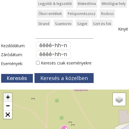
Legjobb & legszebb
Makedónia
Mitológiai hely
Ókori emlékek
Peloponnészosz
Rodosz
Strand
Szantorini
Sziget
Szirt és fok
Kinyit
Szkiathosz
Templom és kolostor
Tengerpart
Thessaloniki
Városkalauzok
Világörökség
Kezdődátum:
Zagori
Zakynthos
Zöldturista
Záródátum:
Keresés csak eseményekre
Események:
Keresés a közelben
+
−