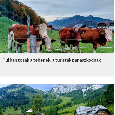
Túl hangosak a tehenek, a turisták panaszkodnak