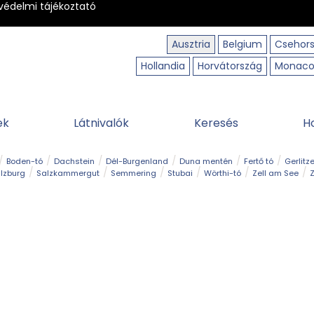
védelmi tájékoztató
Ausztria
Belgium
Csehor
Hollandia
Horvátország
Monac
ek
Látnivalók
Keresés
H
Boden-tó
Dachstein
Dél-Burgenland
Duna mentén
Fertő tó
Gerlitz
lzburg
Salzkammergut
Semmering
Stubai
Wörthi-tó
Zell am See
Z
úraút
Határélmény
Hegy és csúcs
Hegyi gyerekvilág
Húsvét
Kaland
Régiók
Sisi nyomában
Strand és fürdő
Szabadidőpark
Szurdok
T