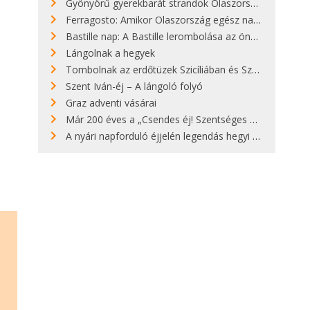
Gyönyörű gyerekbarát strandok Olaszországban - megmutatjuk a 15 legjobbat
Ferragosto: Amikor Olaszország egész nap nyaral
Bastille nap: A Bastille lerombolása az önkényuralom végét jelentette
Lángolnak a hegyek
Tombolnak az erdőtüzek Szicíliában és Szardínián
Szent Iván-éj – A lángoló folyó
Graz adventi vásárai
Már 200 éves a „Csendes éj! Szentséges éj!”
A nyári napforduló éjjelén legendás hegyi tüzek világítják meg Zugspitzét