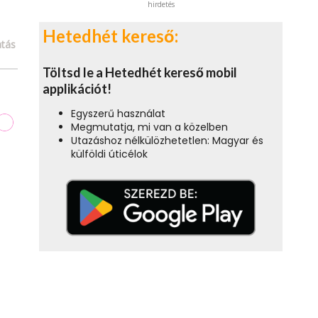
hirdetés
Hetedhét kereső:
tás
Töltsd le a Hetedhét kereső mobil
applikációt!
Egyszerű használat
Megmutatja, mi van a közelben
Utazáshoz nélkülözhetetlen: Magyar és
külföldi úticélok