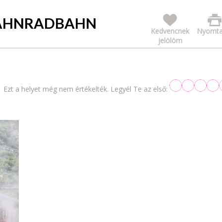
ZAHNRADBAHN
Kedvencnek
Nyomta
jelölöm
Ezt a helyet még nem értékelték. Legyél Te az első: