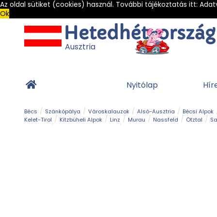
Az oldal sütiket (cookies) használ. További tájékoztatás itt:
Adat
Ok
Ausztria
Nyitólap
Hír
Bécs
Szánkópálya
Városkalauzok
Alsó-Ausztria
Bécsi Alpok
Kelet-Tirol
Kitzbüheli Alpok
Linz
Murau
Nassfeld
Ötztal
Sa
Alpesi út
Ásványok & Kristályok
Barlang
Bob
Csúszda
Esemény
Gleccser
Gyerek t
Múzeum
Óriásroller és mountaincart
Osztrák ételek
Park és kert
Túra
Vár és kastély
Világörökség
Vízesés
Zöldturista