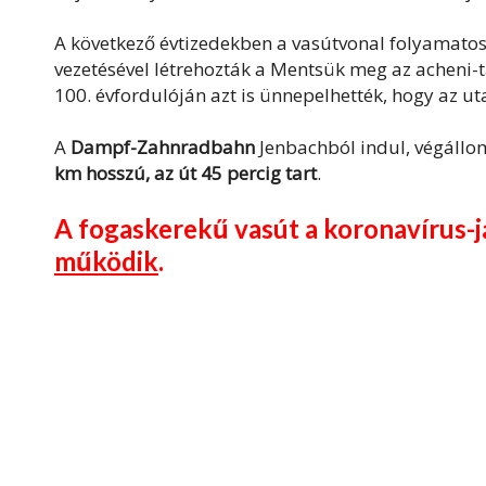
A következő évtizedekben a vasútvonal folyamatos
vezetésével létrehozták a Mentsük meg az acheni-t
100. évfordulóján azt is ünnepelhették, hogy az ut
A
Dampf-Zahnradbahn
Jenbachból indul, végállom
km hosszú, az út 45 percig tart
.
A fogaskerekű vasút a koronavírus-j
működik
.