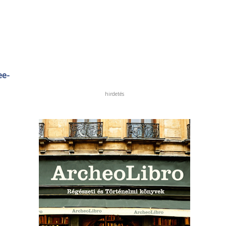
ee-
hirdetés