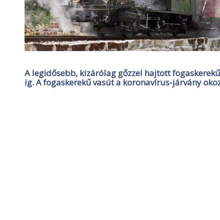
A legidősebb, kizárólag gőzzel hajtott fogaskerekű
ig. A fogaskerekű vasút a koronavírus-járvány ok