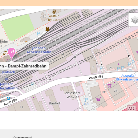
hn - Dampf-Zahnradbahn
Komment