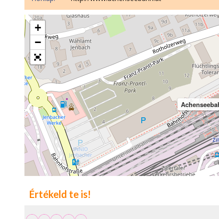
+
−
Achenseeba
Értékeld te is!