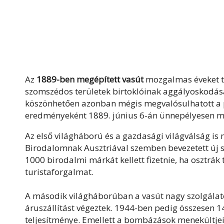
Az
1889-ben megépített vasút
mozgalmas éveket tu
szomszédos területek birtoklóinak aggályoskodás
köszönhetően azonban mégis megvalósulhatott a 
eredményeként 1889. június 6-án ünnepélyesen meg
Az első világháború és a gazdasági világválság i
Birodalomnak Ausztriával szemben bevezetett új 
1000 birodalmi márkát kellett fizetnie, ha osztrák te
turistaforgalmat.
A második világháborúban a vasút nagy szolgálato
áruszállítást végeztek. 1944-ben pedig összesen 1
teljesítménye. Emellett a bombázások menekültjeit