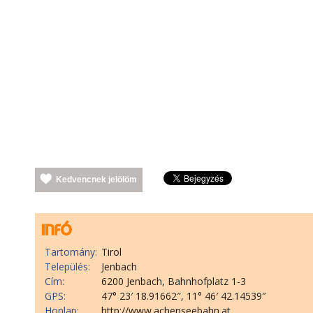
Kedvencnek jelölöm
Tartomány:
Tirol
Település:
Jenbach
Cím:
6200 Jenbach, Bahnhofplatz 1-3
GPS:
47° 23′ 18.91662″, 11° 46′ 42.14539″
Honlap:
http://www.achenseebahn.at