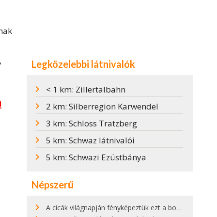
ának
Legközelebbi látnivalók
7
< 1 km: Zillertalbahn
m
2 km: Silberregion Karwendel
3 km: Schloss Tratzberg
5 km: Schwaz látnivalói
5 km: Schwazi Ezüstbánya
Népszerű
A cicák világnapján fényképeztük ezt a bokor alatt hűsölő cicát Kisorosziban