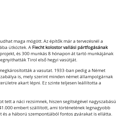
dhat maga mögött. Az építők már a tervezésnél a
ába ütköztek. A
Fiecht kolostor vallási pártfogásának
projekt, és 300 munkás 8 hónapon át tartó munkájának
nyithatták Tirol első hegyi vasútját.
s megkárosították a vasutat. 1933-ban pedig a Német
szabálya is, mely szerint minden német állampolgárnak
rületre akart lépni. Ez szinte teljesen leállította a
t tett a náci rezsimnek, hiszen segítségével nagyszabású
41.000 embert szállított, ami történetének legnagyobb
 és a háború szempontjából fontos gyárakat is ellátta.