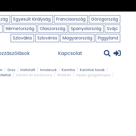
szág
Egyesült Királyság
Franciaország
Görögország
o
Németország
Olaszország
Spanyolország
Svájc
Szlovákia
Szlovénia
Magyarország
Piggyland
ozzászólások
Kapcsolat
en
Graz
Hallstatt
Innsbruck
Karintia
Karintiai tavak
illertal
Advent és karácsony
Állatkert
Alpesi gyógyterápia
park
Kerékpár
Kilátó
Korcsolyapálya
Magyar kapcsolat
avak
Tél
Téli túrázás
Templom és kolostor
Természeti park