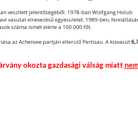
an veszített jelentőségéből. 1978-ban Wolfgang Holub
avi vasutat elnevezésű egyesületet. 1989-ben, fennállás
asok száma ismét elérte a 100.000 főt.
ása az Achensee partján elterülő Pertisau. A kisvasút
6,
árvány okozta gazdasági válság miatt
ne