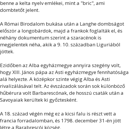
benne a kelta nyelv emlékei, mint a "bric", ami
dombtetőt jelent.
A Római Birodalom bukása után a Langhe dombságot
először a longobárdok, majd a frankok foglalták el, és
néhány dokumentum szerint a szaracénok is
megjelentek néha, akik a 9. 10. században Liguriából
jöttek.
Ezidőben az Alba egyházmegye annyira szegény volt,
hogy XIII. János pápa az Asti egyházmegye fennhatósága
alá helyezte. A középkor szinte végig Alba és Asti
rivalizálásával telt. Az évszázadok során sok különböző
hűbérura volt Barbarescónak, de hosszú csaták után a
Savoyaiak kerültek ki győztesként.
A 18. század végén még ez a kicsi falu is részt vett a
francia forradalomban, és 1798. december 31-én jött
létre a Barabrescói község.