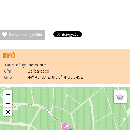
Kedvencnek jelölöm
Tartomány:
Piemonte
Cím:
Barbaresco
GPS:
44° 43′ 9.1218″, 8° 4′ 30.3492″
+
−