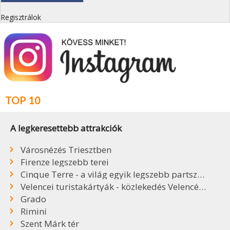
Regisztrálok
TOP 10
A legkeresettebb attrakciók
Városnézés Triesztben
Firenze legszebb terei
Cinque Terre - a világ egyik legszebb partszakasza
Velencei turistakártyák - közlekedés Velencében
Grado
Rimini
Szent Márk tér