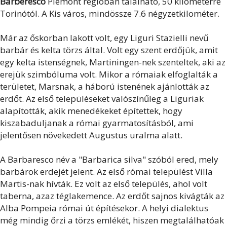
Barberesco
Piemont régióban található, 50 kilométerre
Torinótól. A Kis város, mindössze 7.6 négyzetkilométer.
Már az őskorban lakott volt, egy Liguri Stazielli nevű
barbár és kelta törzs által. Volt egy szent erdőjük, amit
egy kelta istenségnek, Martiningen-nek szenteltek, aki az
erejük szimbóluma volt. Mikor a rómaiak elfoglalták a
területet, Marsnak, a háború istenének ajánlották az
erdőt. Az első településeket valószínűleg a Liguriak
alapították, akik menedékeket építettek, hogy
kiszabaduljanak a római gyarmatosításból, ami
jelentősen növekedett Augustus uralma alatt.
A Barbaresco név a "Barbarica silva" szóból ered, mely
barbárok erdejét jelent. Az első római települést Villa
Martis-nak hívták. Ez volt az első település, ahol volt
taberna, azaz téglakemence. Az erdőt sajnos kivágták az
Alba Pompeia római út építésekor. A helyi dialektus
még mindig őrzi a törzs emlékét, hiszen megtalálhatóak