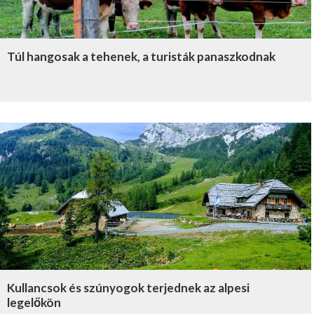
Túl hangosak a tehenek, a turisták panaszkodnak
Kullancsok és szúnyogok terjednek az alpesi
legelőkön