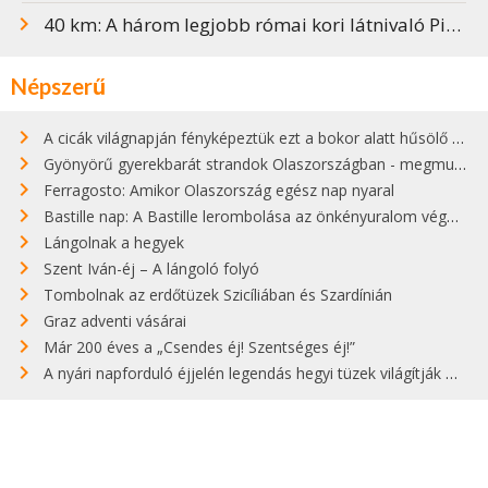
40 km: A három legjobb római kori látnivaló Piemontban
Népszerű
A cicák világnapján fényképeztük ezt a bokor alatt hűsölő cicát Kisorosziban
Gyönyörű gyerekbarát strandok Olaszországban - megmutatjuk a 15 legjobbat
Ferragosto: Amikor Olaszország egész nap nyaral
Bastille nap: A Bastille lerombolása az önkényuralom végét jelentette
Lángolnak a hegyek
Szent Iván-éj – A lángoló folyó
Tombolnak az erdőtüzek Szicíliában és Szardínián
Graz adventi vásárai
Már 200 éves a „Csendes éj! Szentséges éj!”
A nyári napforduló éjjelén legendás hegyi tüzek világítják meg Zugspitzét