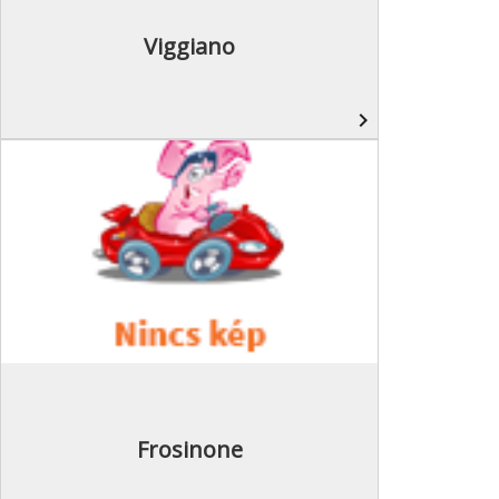
Viggiano
navigate_next
Frosinone