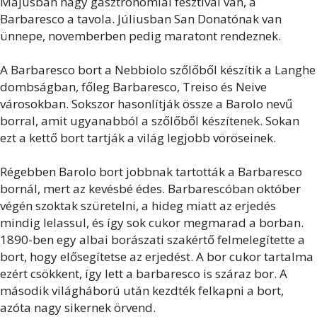
Májusban nagy gasztronómiai fesztivál van, a
Barbaresco a tavola. Júliusban San Donatónak van
ünnepe, novemberben pedig maratont rendeznek.
A Barbaresco bort a Nebbiolo szőlőből készítik a Langhe
dombságban, főleg Barbaresco, Treiso és Neive
városokban. Sokszor hasonlítják össze a Barolo nevű
borral, amit ugyanabból a szőlőből készítenek. Sokan
ezt a kettő bort tartják a világ legjobb vöröseinek.
Régebben Barolo bort jobbnak tartották a Barbaresco
bornál, mert az kevésbé édes. Barbarescóban október
végén szoktak szüretelni, a hideg miatt az erjedés
mindig lelassul, és így sok cukor megmarad a borban.
1890-ben egy albai borászati szakértő felmelegítette a
bort, hogy elősegítetse az erjedést. A bor cukor tartalma
ezért csökkent, így lett a barbaresco is száraz bor. A
második világháború után kezdték felkapni a bort,
azóta nagy sikernek örvend.