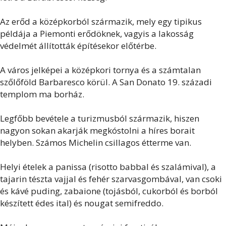
Az erőd a középkorból származik, mely egy tipikus
példája a Piemonti erődöknek, vagyis a lakosság
védelmét állították építésekor előtérbe.
A város jelképei a középkori tornya és a számtalan
szőlőföld Barbaresco körül. A San Donato 19. századi
templom ma borház.
Legfőbb bevétele a turizmusból származik, hiszen
nagyon sokan akarják megkóstolni a híres borait
helyben. Számos Michelin csillagos étterme van.
Helyi ételek a panissa (risotto babbal és szalámival), a
tajarin tészta vajjal és fehér szarvasgombával, van csoki
és kávé puding, zabaione (tojásból, cukorból és borból
készített édes ital) és nougat semifreddo.