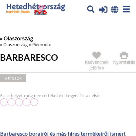
Az oldal sütiket (cookies) használ. További tájékoztatás itt:
Adatvédelmi tájékoztató
Ok
» Olaszország
»
Olaszország
»
Piemonte
BARBARESCO
Kedvencnek
Nyomtatás
jelölöm
Városok
Ezt a helyet még nem értékelték. Legyél Te az első:
Barbaresco borairól és más híres termékeiről ismert