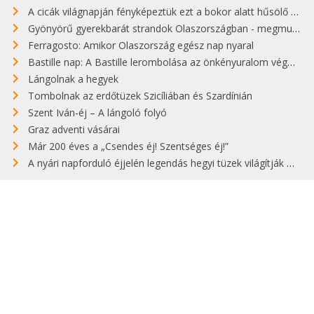
A cicák világnapján fényképeztük ezt a bokor alatt hűsölő cicát Kisorosziban
Gyönyörű gyerekbarát strandok Olaszországban - megmutatjuk a 15 legjobbat
Ferragosto: Amikor Olaszország egész nap nyaral
Bastille nap: A Bastille lerombolása az önkényuralom végét jelentette
Lángolnak a hegyek
Tombolnak az erdőtüzek Szicíliában és Szardínián
Szent Iván-éj – A lángoló folyó
Graz adventi vásárai
Már 200 éves a „Csendes éj! Szentséges éj!”
A nyári napforduló éjjelén legendás hegyi tüzek világítják meg Zugspitzét