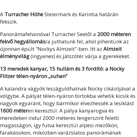
A
Turracher Höhe
Steiermark és Karintia határán
fekszik.
Panorámafelvonóval Turracher Seetől a
2000 méteren
fekvő hegyállomás
ra juthatunk fel, ahol pihentünk az
újonnan épült "Nockys Almzeit"-ben. Itt az
Almzeit
élményvilág
(ingyenes) és játszótér várja a gyerekeket.
13 meredek kanyar, 15 hullám és 3 fordító: a Nocky
Flitzer télen-nyáron „suhan“
A kalandra vágyók leszáguldhatnak Nocky cikázójával a
völgybe. A pályát télen-nyáron birtokba vehetik kicsik és
nagyok egyaránt, hogy bármikor élvezhessék a lesiklást
1600 méter
en keresztül. A pálya kanyarogva és
meredeken indul 2000 méteres tengerszint feletti
magasságon, így futva keresztül alpesi mezőkön,
farakásokon, miközben varázslatos panorámának