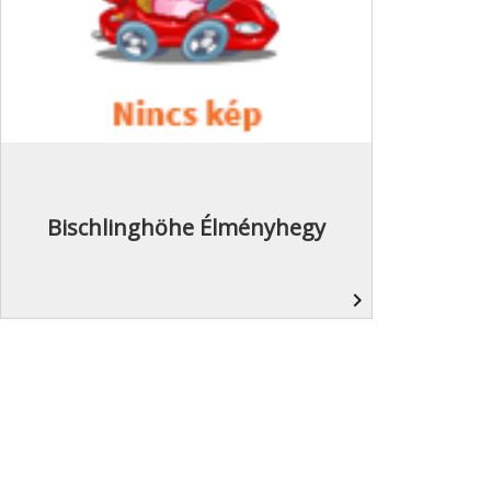
Bischlinghöhe Élményhegy
navigate_next