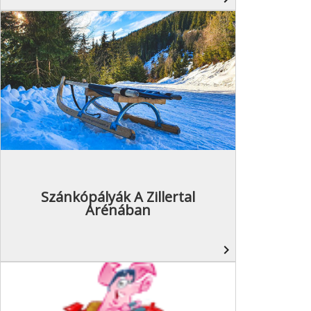
Szánkópályák A Zillertal
Arénában
navigate_next