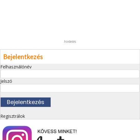
hirdetés
Bejelentkezés
Felhasználónév
Jelszó
Regisztrálok