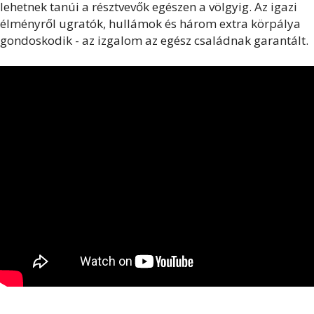
lehetnek tanúi a résztvevők egészen a völgyig. Az igazi
élményről ugratók, hullámok és három extra körpálya
gondoskodik - az izgalom az egész családnak garantált.