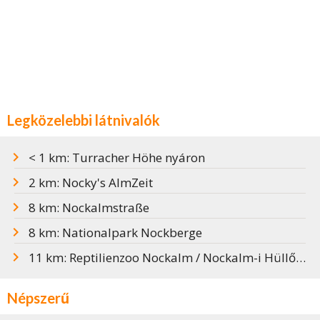
Legközelebbi látnivalók
< 1 km: Turracher Höhe nyáron
2 km: Nocky's AlmZeit
8 km: Nockalmstraße
8 km: Nationalpark Nockberge
11 km: Reptilienzoo Nockalm / Nockalm-i Hüllőpark
Népszerű