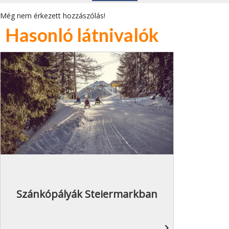
Még nem érkezett hozzászólás!
Hasonló látnivalók
Szánkópályák Steiermarkban
navigate_next