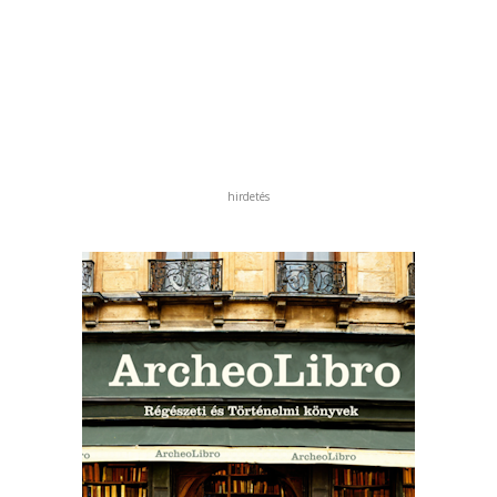
hirdetés