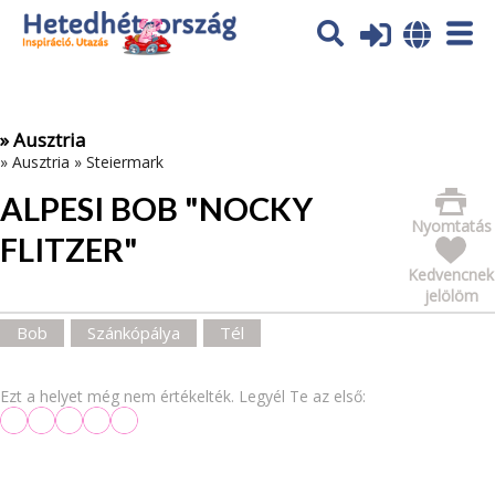
Az oldal sütiket (cookies) használ. További tájékoztatás itt:
Adatvédelmi tájékoztató
Ok
» Ausztria
»
Ausztria
»
Steiermark
ALPESI BOB "NOCKY
Nyomtatás
FLITZER"
Kedvencnek
jelölöm
Bob
Szánkópálya
Tél
Ezt a helyet még nem értékelték. Legyél Te az első: