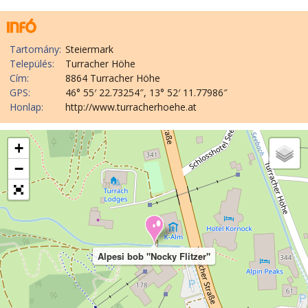
Tartomány:
Steiermark
Település:
Turracher Höhe
Cím:
8864 Turracher Höhe
GPS:
46° 55′ 22.73254″, 13° 52′ 11.77986″
Honlap:
http://www.turracherhoehe.at
+
−
Alpesi bob "Nocky Flitzer"