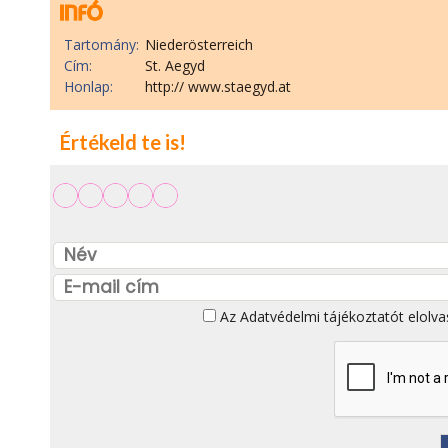
Tartomány:
Niederösterreich
Cím:
St. Aegyd
Honlap:
http:// www.staegyd.at
Értékeld te is!
Az
Adatvédelmi tájékoztatót
elolva