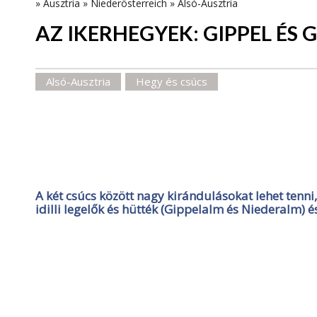
»
Ausztria
»
Niederösterreich
»
Alsó-Ausztria
AZ IKERHEGYEK: GIPPEL ÉS 
Alsó-Ausztria
Hegy és csúcs
A két csúcs között nagy kirándulásokat lehet tenni
idilli legelők és hütték (Gippelalm és Niederalm) 