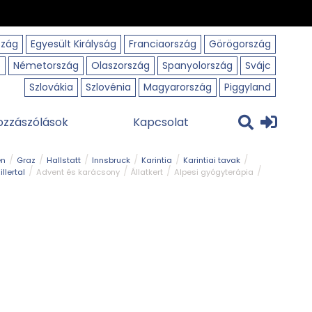
szág
Egyesült Királyság
Franciaország
Görögország
o
Németország
Olaszország
Spanyolország
Svájc
Szlovákia
Szlovénia
Magyarország
Piggyland
ozzászólások
Kapcsolat
en
Graz
Hallstatt
Innsbruck
Karintia
Karintiai tavak
illertal
Advent és karácsony
Állatkert
Alpesi gyógyterápia
park
Kerékpár
Kilátó
Korcsolyapálya
Magyar kapcsolat
avak
Tél
Téli túrázás
Templom és kolostor
Természeti park