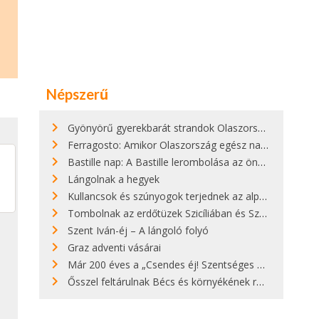
Népszerű
Gyönyörű gyerekbarát strandok Olaszországban - megmutatjuk a 15 legjobbat
Ferragosto: Amikor Olaszország egész nap nyaral
Bastille nap: A Bastille lerombolása az önkényuralom végét jelentette
Lángolnak a hegyek
Kullancsok és szúnyogok terjednek az alpesi legelőkön
Tombolnak az erdőtüzek Szicíliában és Szardínián
Szent Iván-éj – A lángoló folyó
Graz adventi vásárai
Már 200 éves a „Csendes éj! Szentséges éj!”
Ősszel feltárulnak Bécs és környékének rendkívüli építészeti kincsei