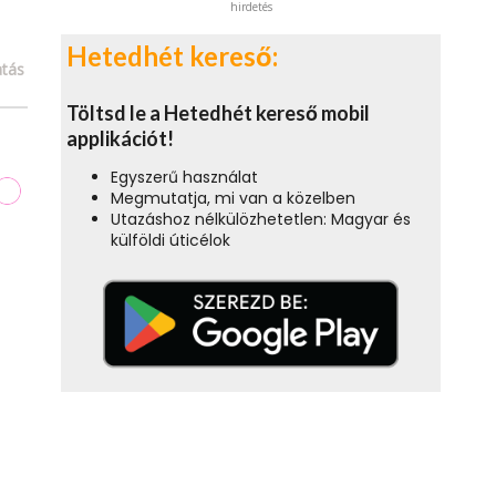
hirdetés
Hetedhét kereső:
tás
Töltsd le a Hetedhét kereső mobil
applikációt!
Egyszerű használat
Megmutatja, mi van a közelben
Utazáshoz nélkülözhetetlen: Magyar és
külföldi úticélok