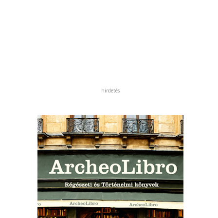
hirdetés