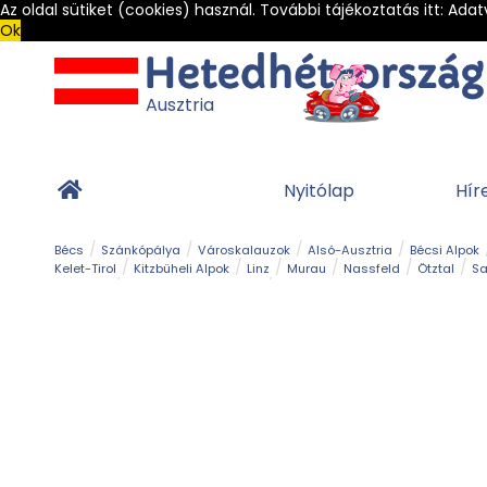
Az oldal sütiket (cookies) használ. További tájékoztatás itt:
Adat
Ok
Ausztria
Nyitólap
Hír
Bécs
Szánkópálya
Városkalauzok
Alsó-Ausztria
Bécsi Alpok
Kelet-Tirol
Kitzbüheli Alpok
Linz
Murau
Nassfeld
Ötztal
Sa
Alpesi út
Ásványok & Kristályok
Barlang
Bob
Csúszda
Esemény
Gleccser
Gyerek t
Múzeum
Óriásroller és mountaincart
Osztrák ételek
Park és kert
Túra
Vár és kastély
Világörökség
Vízesés
Zöldturista