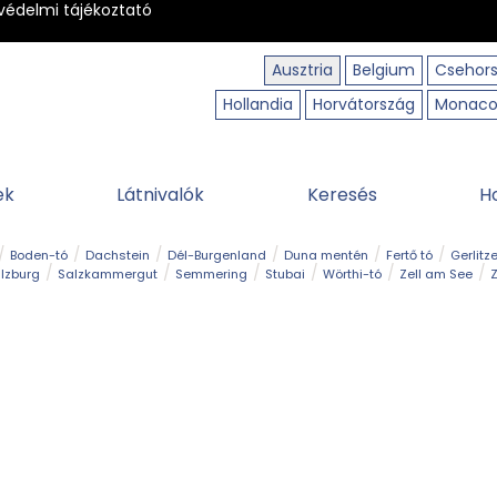
védelmi tájékoztató
Ausztria
Belgium
Csehor
Hollandia
Horvátország
Monac
ek
Látnivalók
Keresés
H
Boden-tó
Dachstein
Dél-Burgenland
Duna mentén
Fertő tó
Gerlitz
lzburg
Salzkammergut
Semmering
Stubai
Wörthi-tó
Zell am See
Z
úraút
Határélmény
Hegy és csúcs
Hegyi gyerekvilág
Húsvét
Kaland
Régiók
Sisi nyomában
Strand és fürdő
Szabadidőpark
Szurdok
T