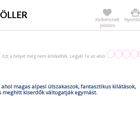
GÖLLER
Kedvencnek
Nyomta
jelölöm
Ezt a helyet még nem értékelték. Legyél Te az első:
, ahol magas alpesi útszakaszok, fantasztikus kilátások,
és meghitt kiserdők váltogatják egymást.