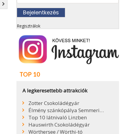
navigate_next
Regisztrálok
TOP 10
A legkeresettebb attrakciók
Zotter Csokoládégyár
Élmény szánkópálya Semmeringen
Top 10 látnivaló Linzben
Hauswirth Csokoládégyár
Wörthersee / Wörthi-tó