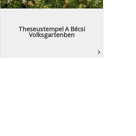
Theseustempel A Bécsi
Volksgartenben
navigate_next