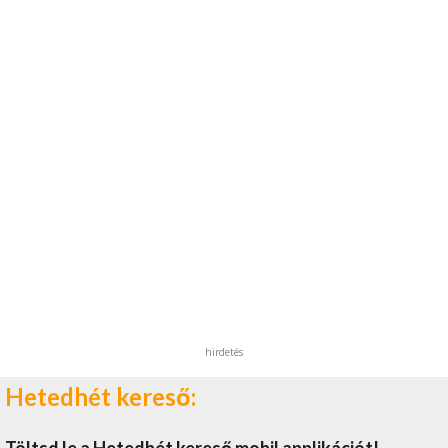
hirdetés
Hetedhét kereső:
Töltsd le a Hetedhét kereső mobil applikációt!