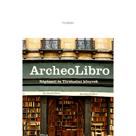
hirdetés