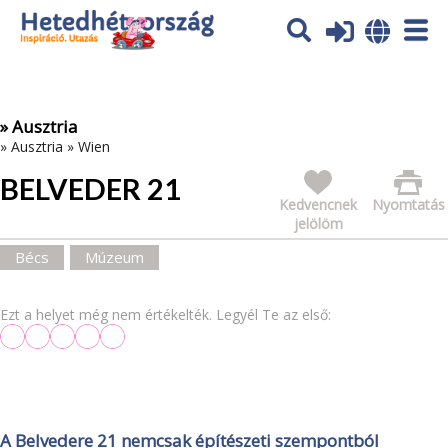
Az oldal sütiket (cookies) használ. További tájékoztatás itt:
Adatvédelmi tájékoztató
Ok
» Ausztria
»
Ausztria
»
Wien
BELVEDER 21
Kedvencnek
Nyomtatás
jelölöm
Bécs
Múzeum
Ezt a helyet még nem értékelték. Legyél Te az első:
A Belvedere 21 nemcsak építészeti szempontból