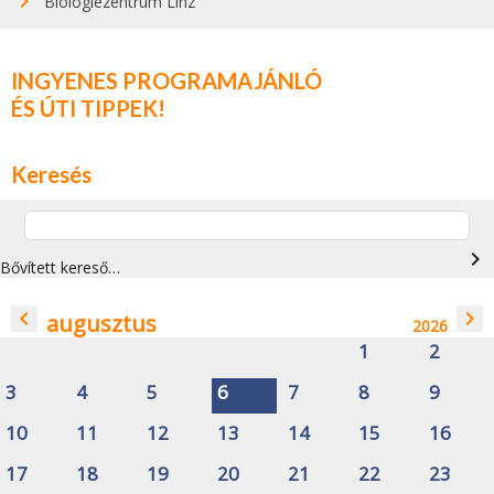
Biologiezentrum Linz
INGYENES PROGRAMAJÁNLÓ
ÉS ÚTI TIPPEK!
Keresés
navigate_next
Bővített kereső…
navigate_before
navigate_next
augusztus
2026
1
2
3
4
5
6
7
8
9
10
11
12
13
14
15
16
17
18
19
20
21
22
23