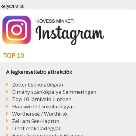
Regisztrálok
TOP 10
A legkeresettebb attrakciók
Zotter Csokoládégyár
Élmény szánkópálya Semmeringen
Top 10 látnivaló Linzben
Hauswirth Csokoládégyár
Wörthersee / Wörthi-tó
Zell am See-Kaprun
Lindt csokoládégyár
Bevásárló központok Bécsben