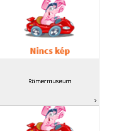
Römermuseum
navigate_next