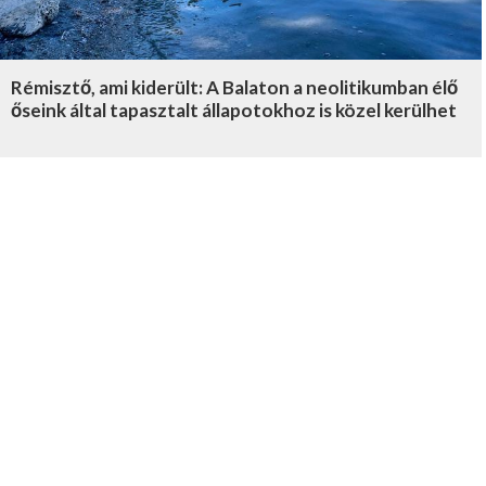
Rémisztő, ami kiderült: A Balaton a neolitikumban élő
őseink által tapasztalt állapotokhoz is közel kerülhet