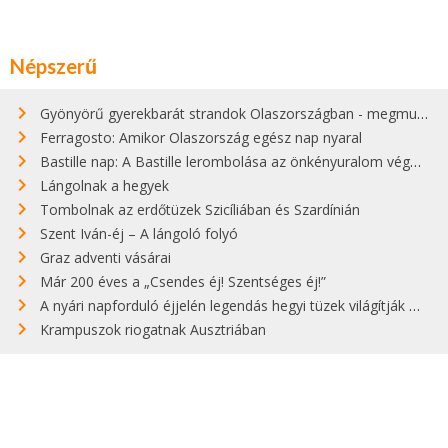
Népszerű
Gyönyörű gyerekbarát strandok Olaszországban - megmutatjuk a 15 legjobbat
Ferragosto: Amikor Olaszország egész nap nyaral
Bastille nap: A Bastille lerombolása az önkényuralom végét jelentette
Lángolnak a hegyek
Tombolnak az erdőtüzek Szicíliában és Szardínián
Szent Iván-éj – A lángoló folyó
Graz adventi vásárai
Már 200 éves a „Csendes éj! Szentséges éj!”
A nyári napforduló éjjelén legendás hegyi tüzek világítják meg Zugspitzét
Krampuszok riogatnak Ausztriában