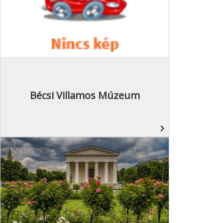
Bécsi Villamos Múzeum
navigate_next