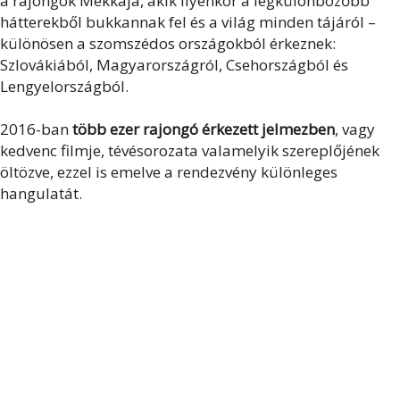
a rajongók Mekkája, akik ilyenkor a legkülönbözőbb
hátterekből bukkannak fel és a világ minden tájáról –
különösen a szomszédos országokból érkeznek:
Szlovákiából, Magyarországról, Csehországból és
Lengyelországból.
2016-ban
több ezer rajongó érkezett jelmezben
, vagy
kedvenc filmje, tévésorozata valamelyik szereplőjének
öltözve, ezzel is emelve a rendezvény különleges
hangulatát.