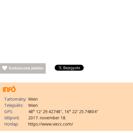
Kedvencnek jelölöm
Tartomány:
Wien
Település:
Wien
GPS:
48° 12′ 29.42748″, 16° 22′ 25.74804″
Időpont:
2017. november 18.
Honlap:
https://www.viecc.com/