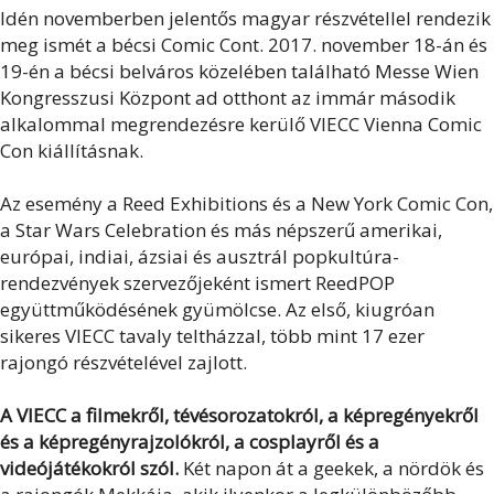
Idén novemberben jelentős magyar részvétellel rendezik
meg ismét a bécsi Comic Cont. 2017. november 18-án és
19-én a bécsi belváros közelében található Messe Wien
Kongresszusi Központ ad otthont az immár második
alkalommal megrendezésre kerülő VIECC Vienna Comic
Con kiállításnak.
Az esemény a Reed Exhibitions és a New York Comic Con,
a Star Wars Celebration és más népszerű amerikai,
európai, indiai, ázsiai és ausztrál popkultúra-
rendezvények szervezőjeként ismert ReedPOP
együttműködésének gyümölcse. Az első, kiugróan
sikeres VIECC tavaly teltházzal, több mint 17 ezer
rajongó részvételével zajlott.
A VIECC a filmekről, tévésorozatokról, a képregényekről
és a képregényrajzolókról, a cosplayről és a
videójátékokról szól.
Két napon át a geekek, a nördök és