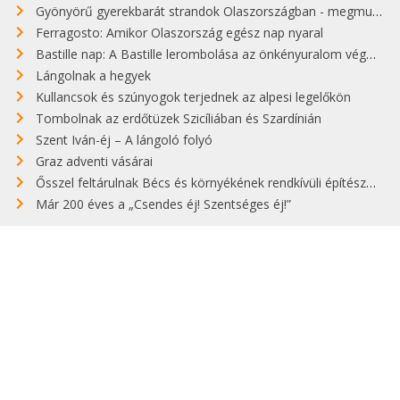
Gyönyörű gyerekbarát strandok Olaszországban - megmutatjuk a 15 legjobbat
Ferragosto: Amikor Olaszország egész nap nyaral
Bastille nap: A Bastille lerombolása az önkényuralom végét jelentette
Lángolnak a hegyek
Kullancsok és szúnyogok terjednek az alpesi legelőkön
Tombolnak az erdőtüzek Szicíliában és Szardínián
Szent Iván-éj – A lángoló folyó
Graz adventi vásárai
Ősszel feltárulnak Bécs és környékének rendkívüli építészeti kincsei
Már 200 éves a „Csendes éj! Szentséges éj!”