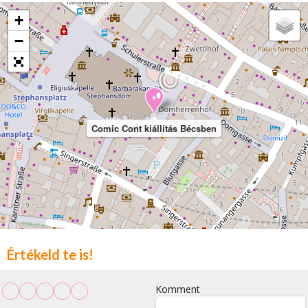
+
−
Comic Cont kiállítás Bécsben
Értékeld te is!
Komment