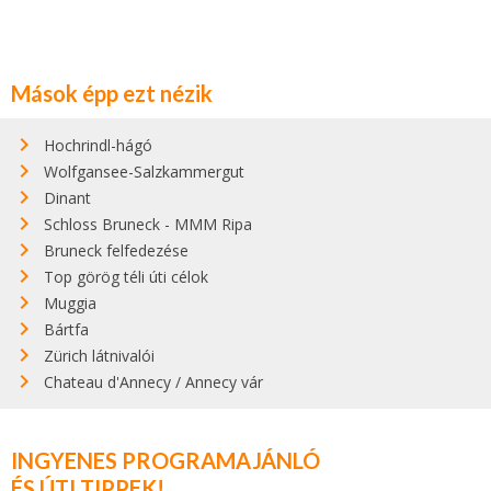
Mások épp ezt nézik
Hochrindl-hágó
Wolfgansee-Salzkammergut
Dinant
Schloss Bruneck - MMM Ripa
Bruneck felfedezése
Top görög téli úti célok
Muggia
Bártfa
Zürich látnivalói
Chateau d'Annecy / Annecy vár
INGYENES PROGRAMAJÁNLÓ
ÉS ÚTI TIPPEK!