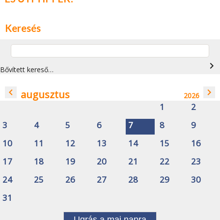
Keresés
navigate_next
Bővített kereső…
navigate_before
navigate_next
augusztus
2026
1
2
3
4
5
6
7
8
9
10
11
12
13
14
15
16
17
18
19
20
21
22
23
24
25
26
27
28
29
30
31
Ugrás a mai napra