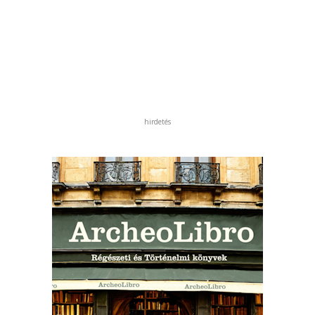
hirdetés