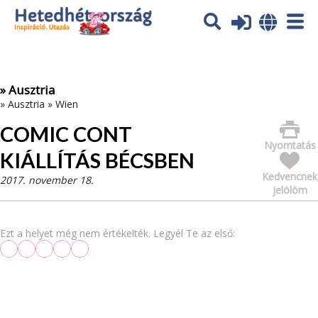
Az oldal sütiket (cookies) használ. További tájékoztatás itt:
Adatvédelmi tájékoztató
Ok
» Ausztria
»
Ausztria
»
Wien
COMIC CONT
Nyomtatás
KIÁLLÍTÁS BÉCSBEN
Kedvencnek
2017. november 18.
jelölöm
Ezt a helyet még nem értékelték. Legyél Te az első: