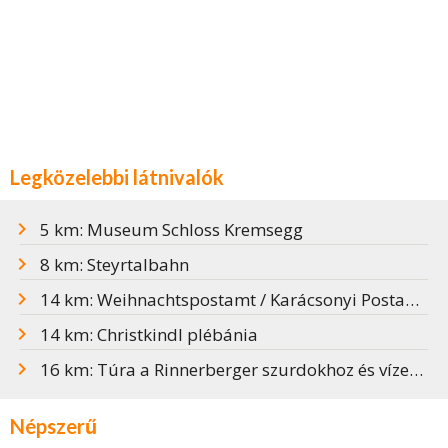
Legközelebbi látnivalók
5 km: Museum Schloss Kremsegg
8 km: Steyrtalbahn
14 km: Weihnachtspostamt / Karácsonyi Postahivatal
14 km: Christkindl plébánia
16 km: Túra a Rinnerberger szurdokhoz és vízeséshez
Népszerű