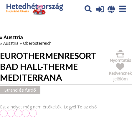
Az oldal sütiket (cookies) használ. További tájékoztatás itt:
Adatvédelmi tájékoztató
Ok
» Ausztria
»
Ausztria
»
Oberösterreich
EUROTHERMENRESORT
Nyomtatás
BAD HALL-THERME
Kedvencnek
MEDITERRANA
jelölöm
Strand és fürdő
Ezt a helyet még nem értékelték. Legyél Te az első: