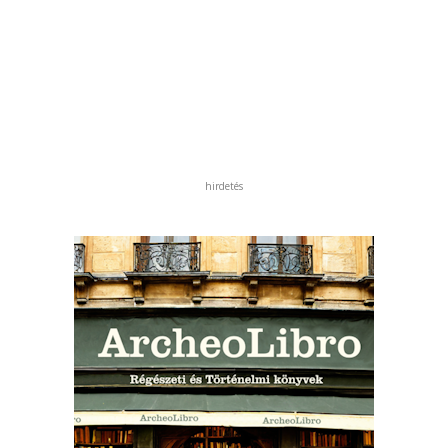
hirdetés