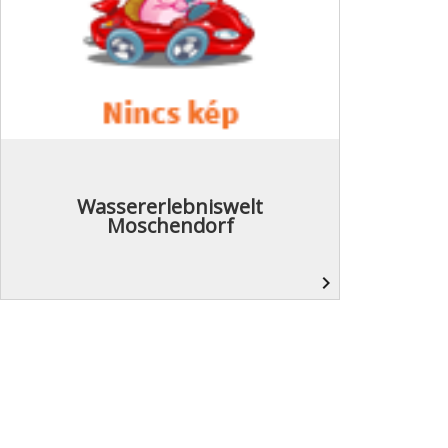
Wassererlebniswelt
Moschendorf
navigate_next