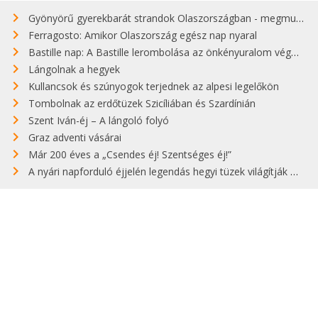
Gyönyörű gyerekbarát strandok Olaszországban - megmutatjuk a 15 legjobbat
Ferragosto: Amikor Olaszország egész nap nyaral
Bastille nap: A Bastille lerombolása az önkényuralom végét jelentette
Lángolnak a hegyek
Kullancsok és szúnyogok terjednek az alpesi legelőkön
Tombolnak az erdőtüzek Szicíliában és Szardínián
Szent Iván-éj – A lángoló folyó
Graz adventi vásárai
Már 200 éves a „Csendes éj! Szentséges éj!”
A nyári napforduló éjjelén legendás hegyi tüzek világítják meg Zugspitzét