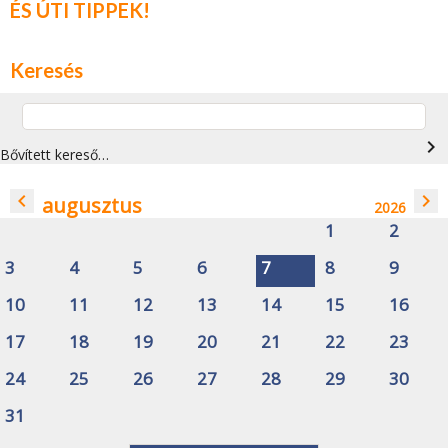
ÉS ÚTI TIPPEK!
Keresés
navigate_next
Bővített kereső…
navigate_before
navigate_next
augusztus
2026
1
2
3
4
5
6
7
8
9
10
11
12
13
14
15
16
17
18
19
20
21
22
23
24
25
26
27
28
29
30
31