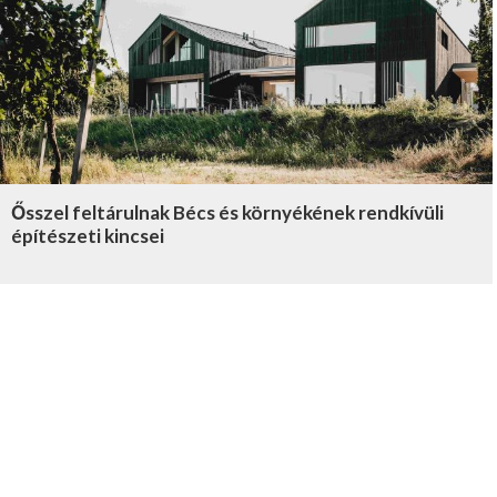
Ősszel feltárulnak Bécs és környékének rendkívüli
építészeti kincsei