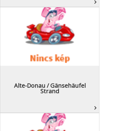
navigate_next
Alte-Donau / Gänsehäufel
Strand
navigate_next