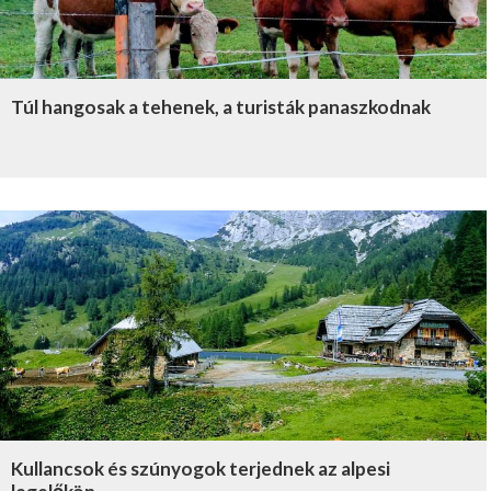
Túl hangosak a tehenek, a turisták panaszkodnak
Kullancsok és szúnyogok terjednek az alpesi