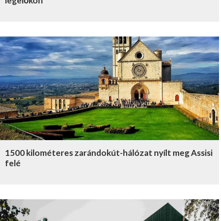
legelőkön
1500 kilométeres zarándokút-hálózat nyílt meg Assisi
felé