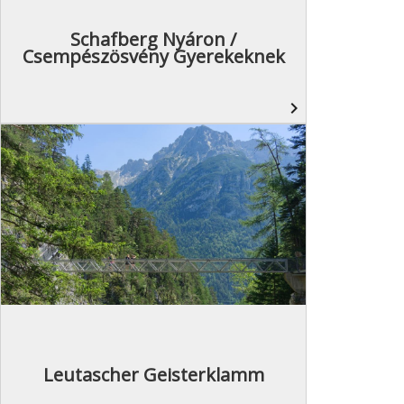
Schafberg Nyáron /
Csempészösvény Gyerekeknek
navigate_next
Leutascher Geisterklamm