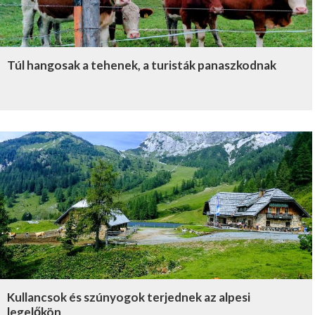
Túl hangosak a tehenek, a turisták panaszkodnak
Kullancsok és szúnyogok terjednek az alpesi
legelőkön