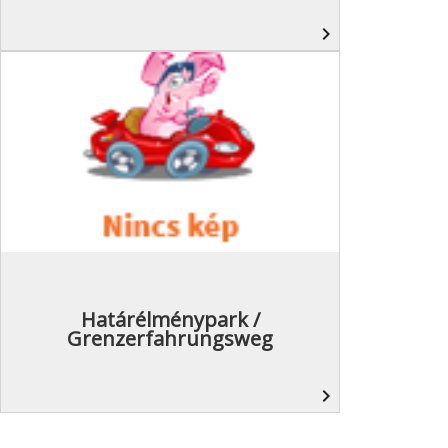
navigate_next
Határélménypark /
Grenzerfahrungsweg
navigate_next