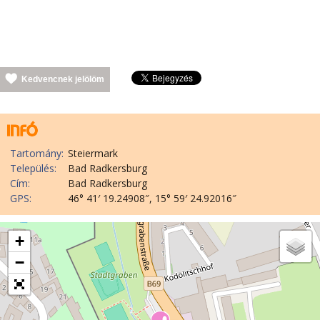
Kedvencnek jelölöm
Tartomány:
Steiermark
Település:
Bad Radkersburg
Cím:
Bad Radkersburg
GPS:
46° 41′ 19.24908″, 15° 59′ 24.92016″
+
−