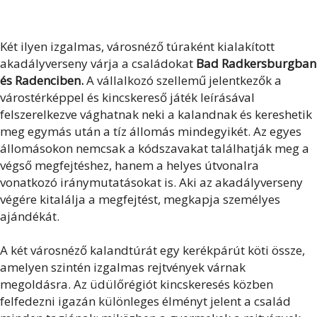
Két ilyen izgalmas, városnéző túraként kialakított
akadályverseny várja a családokat
Bad Radkersburgban
és Radenciben.
A vállalkozó szellemű jelentkezők a
várostérképpel és kincskereső játék leírásával
felszerelkezve vághatnak neki a kalandnak és kereshetik
meg egymás után a tíz állomás mindegyikét. Az egyes
állomásokon nemcsak a kódszavakat találhatják meg a
végső megfejtéshez, hanem a helyes útvonalra
vonatkozó iránymutatásokat is. Aki az akadályverseny
végére kitalálja a megfejtést, megkapja személyes
ajándékát.
A két városnéző kalandtúrát egy kerékpárút köti össze,
amelyen szintén izgalmas rejtvények várnak
megoldásra. Az üdülőrégiót kincskeresés közben
felfedezni igazán különleges élményt jelent a család