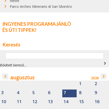
Vieste
Parco Archeo Minerario di San Silvestro
INGYENES PROGRAMAJÁNLÓ
ÉS ÚTI TIPPEK!
Keresés
navigate_next
Bővített kereső…
navigate_before
navigate_next
augusztus
2026
1
2
3
4
5
6
7
8
9
10
11
12
13
14
15
16