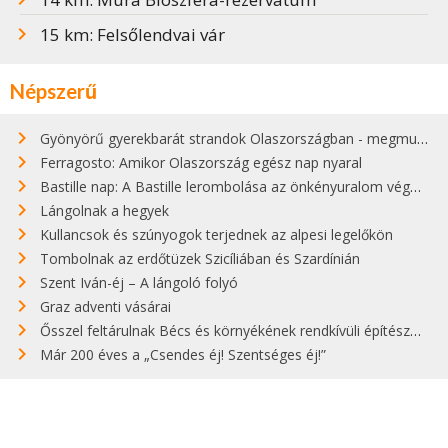
15 km: Felsőlendvai vár
Népszerű
Gyönyörű gyerekbarát strandok Olaszországban - megmutatjuk a 15 legjobbat
Ferragosto: Amikor Olaszország egész nap nyaral
Bastille nap: A Bastille lerombolása az önkényuralom végét jelentette
Lángolnak a hegyek
Kullancsok és szúnyogok terjednek az alpesi legelőkön
Tombolnak az erdőtüzek Szicíliában és Szardínián
Szent Iván-éj – A lángoló folyó
Graz adventi vásárai
Ősszel feltárulnak Bécs és környékének rendkívüli építészeti kincsei
Már 200 éves a „Csendes éj! Szentséges éj!”