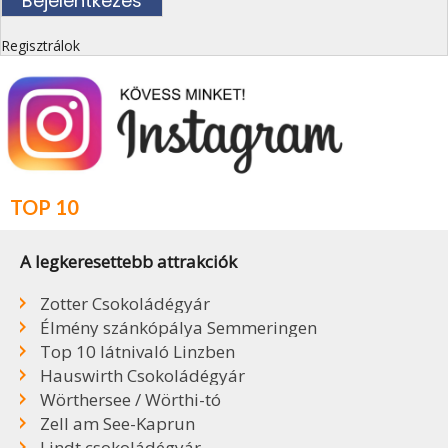
Regisztrálok
TOP 10
A legkeresettebb attrakciók
Zotter Csokoládégyár
Élmény szánkópálya Semmeringen
Top 10 látnivaló Linzben
Hauswirth Csokoládégyár
Wörthersee / Wörthi-tó
Zell am See-Kaprun
Lindt csokoládégyár