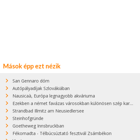
Mások épp ezt nézik
San Gennaro dóm
Autópályadíjak Szlovákiában
Nausicaà, Európa legnagyobb akváriuma
Ezekben a német favázas városokban különösen szép karácsonyi vásárok vannak
Strandbad Illmitz am Neusiedlersee
Steinhofgründe
Goetheweg Innsbruckban
Fékomadta - Télbúcsúztató fesztivál Zsámbékon