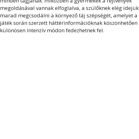
minden tagjának: miközben a gyermekek a rejtvények
megoldásával vannak elfoglalva, a szülőknek elég idejük
marad megcsodálni a környező táj szépségét, amelyet a
játék során szerzett háttérinformációknak köszönhetően
különösen intenzív módon fedezhetnek fel.