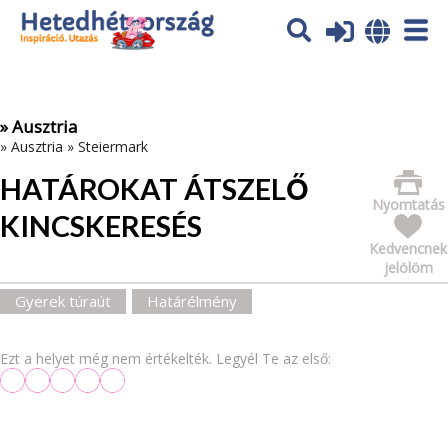
Az oldal sütiket (cookies) használ. További tájékoztatás itt:
Adatvédelmi tájékoztató
Ok
» Ausztria
»
Ausztria
»
Steiermark
HATÁROKAT ÁTSZELŐ
Nyomtatás
KINCSKERESÉS
Kedvencnek
jelölöm
Gyerek túraút
Határélmény
Ezt a helyet még nem értékelték. Legyél Te az első: