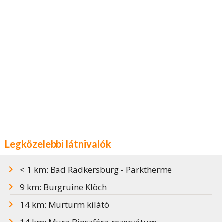
Legközelebbi látnivalók
< 1 km: Bad Radkersburg - Parktherme
9 km: Burgruine Klöch
14 km: Murturm kilátó
14 km: Mura Bioszféra-rezervátum